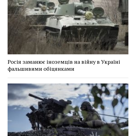
Росія заманює іноземців на війну в Україні
фальшивими обіцянками