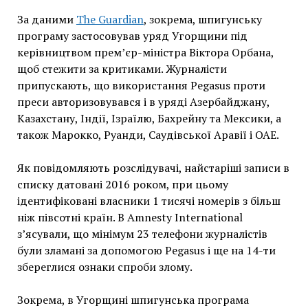
За даними
The Guardian
, зокрема, шпигунську
програму застосовував уряд Угорщини під
керівництвом прем’єр-міністра Віктора Орбана,
щоб стежити за критиками. Журналісти
припускають, що використання Pegasus проти
преси авторизовувався і в уряді Азербайджану,
Казахстану, Індії, Ізраїлю, Бахрейну та Мексики, а
також Марокко, Руанди, Саудівської Аравії і ОАЕ.
Як повідомляють розслідувачі, найстаріші записи в
списку датовані 2016 роком, при цьому
ідентифіковані власники 1 тисячі номерів з більш
ніж півсотні країн. В Amnesty International
з’ясували, що мінімум 23 телефони журналістів
були зламані за допомогою Pegasus і ще на 14-ти
збереглися ознаки спроби злому.
Зокрема, в Угорщині шпигунська програма