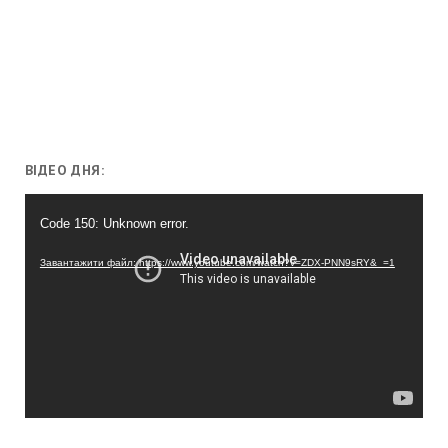
ВІДЕО ДНЯ:
Відеопрогравач
Code 150: Unknown error.
Завантажити файл: https://www.youtube.com/watch?v=ZDX-PNN9sRY&_=1