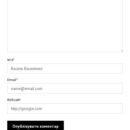
Ім'я*
Email*
Вебсайт