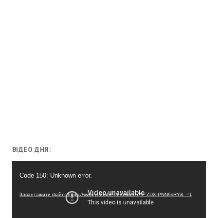
ВІДЕО ДНЯ:
Відеопрогравач
Code 150: Unknown error.
Завантажити файл: https://www.youtube.com/watch?v=ZDX-PNN9sRY&_=1