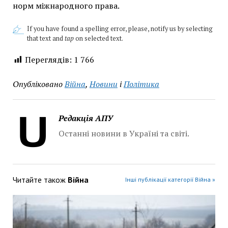
норм міжнародного права.
If you have found a spelling error, please, notify us by selecting
that text and
tap
on selected text.
Переглядів:
1 766
Опубліковано
Війна
,
Новини
і
Політика
Редакція АПУ
Останні новини в Україні та світі.
Читайте також
Війна
Інші публікації категорії Війна »