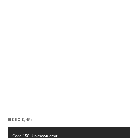
ВІДЕО ДНЯ:
Відеопрогравач
Code 150: Unknown error.