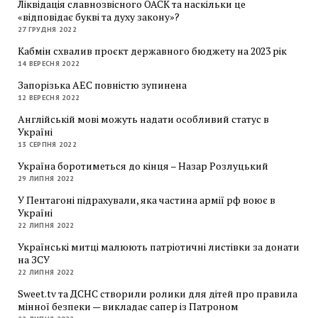
Ліквідація славнозвісного ОАСК та наскільки це
«відповідає букві та духу закону»?
27 ГРУДНЯ 2022
Кабмін схвалив проєкт державного бюджету на 2023 рік
14 ВЕРЕСНЯ 2022
Запорізька АЕС повністю зупинена
12 ВЕРЕСНЯ 2022
Англійській мові можуть надати особливий статус в
Україні
13 СЕРПНЯ 2022
Україна боротиметься до кінця – Назар Розлуцький
29 ЛИПНЯ 2022
У Пентагоні підрахували, яка частина армії рф воює в
Україні
22 ЛИПНЯ 2022
Українські митці малюють патріотичні листівки за донати
на ЗСУ
22 ЛИПНЯ 2022
Sweet.tv та ДСНС створили ролики для дітей про правила
мінної безпеки — викладає сапер із Патроном