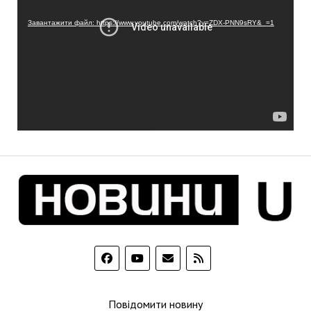
Завантажити файл: https://www.youtube.com/watch?v=ZDX-PNN9sRY&_=1
Повідомити новину