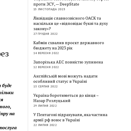
проти ЗСУ, — DeepState
15 ЛИСТОПАДА 2023
Ліквідація славнозвісного ОАСК та
наскільки це «відповідає букві та духу
закону»?
27 ГРУДНЯ 2022
Кабмін схвалив проєкт державного
бюджету на 2023 рік
рез
14 ВЕРЕСНЯ 2022
Запорізька АЕС повністю зупинена
12 ВЕРЕСНЯ 2022
Англійській мові можуть надати
особливий статус в Україні
 буде
13 СЕРПНЯ 2022
тільки
Україна боротиметься до кінця –
ся
Назар Розлуцький
того,
29 ЛИПНЯ 2022
пру на
У Пентагоні підрахували, яка частина
армії рф воює в Україні
22 ЛИПНЯ 2022
послуга