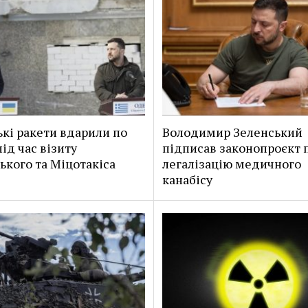
ькі ракети вдарили по
Володимир Зеленський
ід час візиту
підписав законопроєкт 
ького та Міцотакіса
легалізацію медичного
канабісу