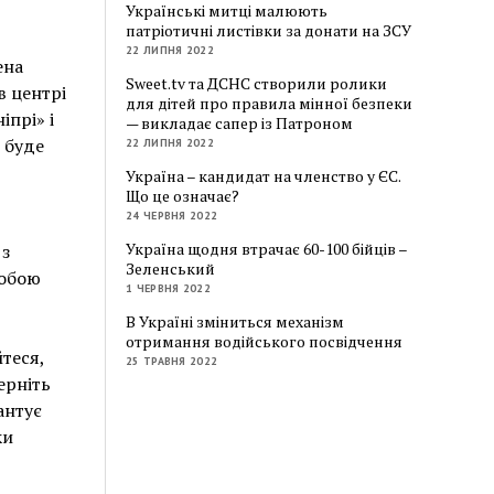
Українські митці малюють
патріотичні листівки за донати на ЗСУ
22 ЛИПНЯ 2022
ена
Sweet.tv та ДСНС створили ролики
в центрі
для дітей про правила мінної безпеки
іпрі» і
— викладає сапер із Патроном
 буде
22 ЛИПНЯ 2022
Україна – кандидат на членство у ЄС.
Що це означає?
24 ЧЕРВНЯ 2022
Україна щодня втрачає 60-100 бійців –
 з
Зеленський
собою
1 ЧЕРВНЯ 2022
В Україні зміниться механізм
отримання водійського посвідчення
теся,
25 ТРАВНЯ 2022
ерніть
антує
ки