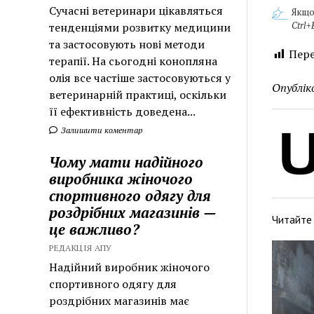
Сучасні ветеринари цікавляться
Якщо
Ctrl+
тенденціями розвитку медицини
та застосовують нові методи
Пере
терапії. На сьогодні конопляна
олія все частіше застосовуються у
Опублік
ветеринарній практиці, оскільки
її ефективність доведена...
Залишити коментар
Чому мати надійного
виробника жіночого
спортивного одягу для
роздрібних магазинів —
Читайте
це важливо?
РЕДАКЦІЯ АПУ
Надійний виробник жіночого
спортивного одягу для
роздрібних магазинів має