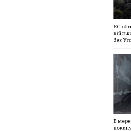
ЄС обг
військ
без У
В мере
покину