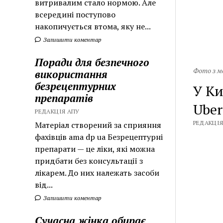
витривалим стало нормою. Але
всередині поступово
накопичується втома, яку не...
Залишити коментар
Поради для безпечного
Фото з м
використання
безрецептурних
У Ки
препаратів
Uber
РЕДАКЦІЯ АПУ
РЕДАКЦІЯ 
Матеріал створений за сприяння
фахівців ama dp ua Безрецептурні
препарати — це ліки, які можна
придбати без консультації з
лікарем. До них належать засоби
від...
Залишити коментар
Сучасна жінка обирає