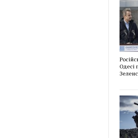
Російс
Одесі п
Зеленс