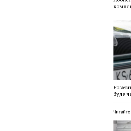
компен
Розмит
буде ч
Читайте