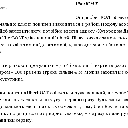
UberBOAT.
режі.
Опція UberBOAT обмеж
іально: клієнт повинен знаходитися в районі Подолу або 
Щоб замовити яхту, потрібно ввести адресу «Хуторок на Дн
 UberBOAT зліва від опції uberX. Після того як замовлення
е, за клієнтом виїде автомобіль, щоб доставити його до
.
сть річкової прогулянки – до 45 хвилин. Її вартість разом
ром – 100 гривень (трохи більше € 3). Можна захопити з 
супутника.
ки попит на UberBOAT очікується дуже великий, не турбуй
 вдалося замовити послугу з першого разу. Будь ласка, зв
що кількість місць на яхтах обмежена, тому Uber B.V. не гар
нку по річці кожному користувачеві», – відразу вмили ру
вники сервісу.