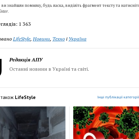
 ви знайшли помилку, будь ласка, виділіть фрагмент тексту та натисніт
Enter
.
глядів:
1 363
овано
LifeStyle
,
Новини
,
Техно
і
Україна
Редакція АПУ
Останні новини в Україні та світі.
 також
LifeStyle
Інші публікації категорії