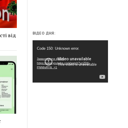
ВІДЕО ДНЯ:
сті від
Відеопрогравач
Code 150: Unknown error.
Завантажити файл:
https://www.youtube.com/watch?v=ZDX-
PNN9sRY&_=1
с