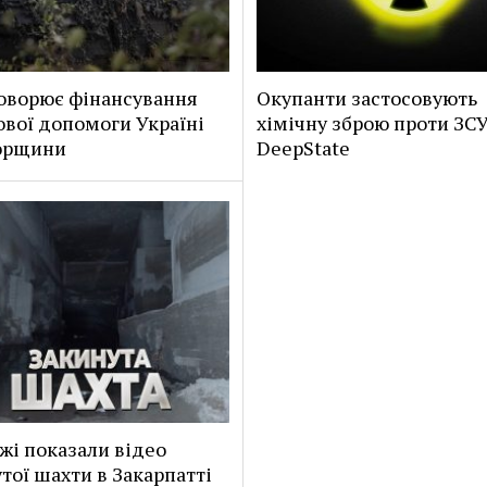
оворює фінансування
Окупанти застосовують
ової допомоги Україні
хімічну зброю проти ЗСУ
горщини
DeepState
жі показали відео
тої шахти в Закарпатті