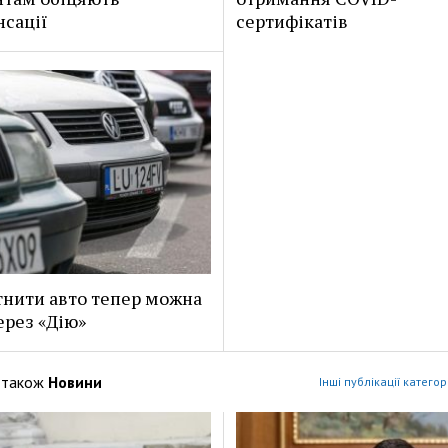
сації
сертифікатів
нити авто тепер можна
ерез «Дію»
 також
Новини
Інші публікації категор