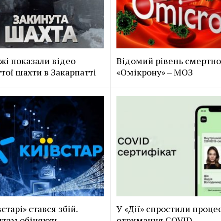
жі показали відео
Відомий рівень смертно
тої шахти в Закарпатті
«Омікрону» – МОЗ
старі» стався збій.
У «Дії» спростили проце
там обіцяють
отримання COVID-