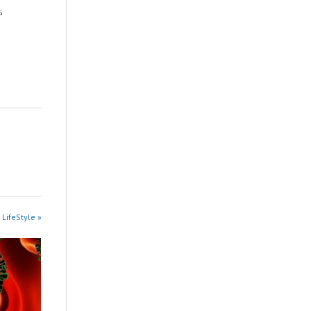
ь
 LifeStyle »