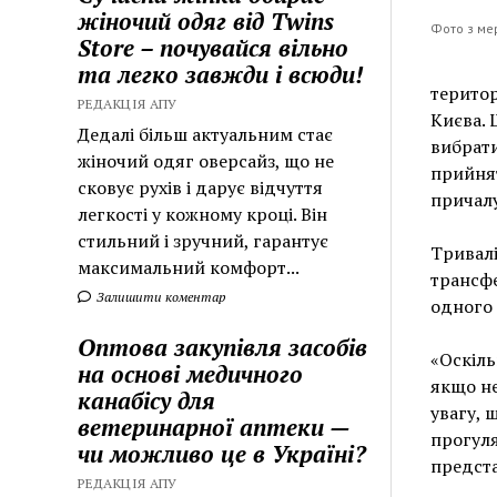
жіночий одяг від Twins
Фото з ме
Store – почувайся вільно
та легко завжди і всюди!
територ
РЕДАКЦІЯ АПУ
Києва. 
Дедалі більш актуальним стає
вибрати
жіночий одяг оверсайз, що не
прийнят
сковує рухів і дарує відчуття
причалу
легкості у кожному кроці. Він
стильний і зручний, гарантує
Тривалі
максимальний комфорт...
трансфе
Залишити коментар
одного 
Оптова закупівля засобів
«Оскіль
на основі медичного
якщо не
канабісу для
увагу, 
ветеринарної аптеки —
прогуля
чи можливо це в Україні?
предста
РЕДАКЦІЯ АПУ