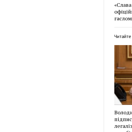
«Слава
офіцій
гаслом
Читайте
Волод
підпис
легалі