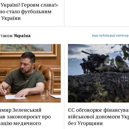
 Україні! Героям слава!»
но стало футбольним
 України
 також
Україна
Інші публікації категор
имир Зеленський
ЄС обговорює фінансув
ав законопроєкт про
військової допомоги Укр
зацію медичного
без Угорщини