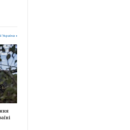
ії Україна »
ання
аїні