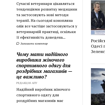
Сучасні ветеринари цікавляться
тенденціями розвитку медицини
та застосовують нові методи
терапії. На сьогодні конопляна
олія все частіше застосовуються у
ветеринарній практиці, оскільки
її ефективність доведена...
Російс
Залишити коментар
Одесі п
Зеленс
Чому мати надійного
виробника жіночого
спортивного одягу для
роздрібних магазинів —
це важливо?
РЕДАКЦІЯ АПУ
Надійний виробник жіночого
спортивного одягу для
роздрібних магазинів має