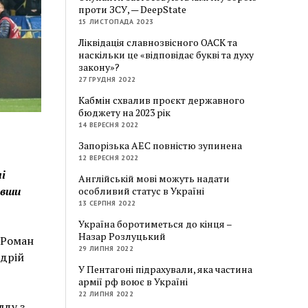
проти ЗСУ, — DeepState
15 ЛИСТОПАДА 2023
Ліквідація славнозвісного ОАСК та
наскільки це «відповідає букві та духу
закону»?
27 ГРУДНЯ 2022
Кабмін схвалив проєкт державного
бюджету на 2023 рік
14 ВЕРЕСНЯ 2022
Запорізька АЕС повністю зупинена
12 ВЕРЕСНЯ 2022
і
Англійській мові можуть надати
авши
особливий статус в Україні
13 СЕРПНЯ 2022
Україна боротиметься до кінця –
Назар Розлуцький
 Роман
29 ЛИПНЯ 2022
ндрій
У Пентагоні підрахували, яка частина
армії рф воює в Україні
22 ЛИПНЯ 2022
лду з