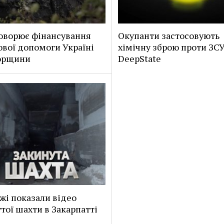
оворює фінансування
Окупанти застосовують
ової допомоги Україні
хімічну зброю проти ЗСУ
горщини
DeepState
жі показали відео
тої шахти в Закарпатті