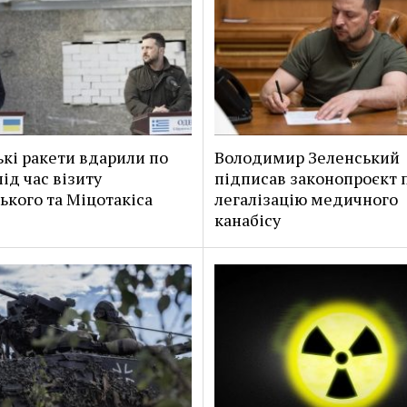
ькі ракети вдарили по
Володимир Зеленський
ід час візиту
підписав законопроєкт 
ького та Міцотакіса
легалізацію медичного
канабісу