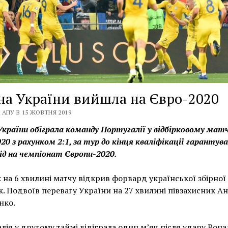
на України вийшла на Євро-2020
 АПУ В 15 ЖОВТНЯ 2019
України обіграла команду Португалії у відбірковому матч
20 з рахунком 2:1, за тур до кінця кваліфікації гарантув
хід на чемпіонат Європи-2020.
 на 6 хвилині матчу відкрив форвард української збірної
. Подвоїв перевагу України на 27 хвилині півзахисник А
нко.
лія у другому таймі відіграла один м’яч після удару Рона