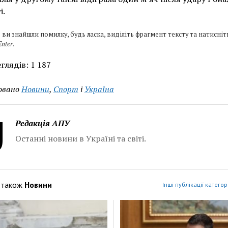
і.
 ви знайшли помилку, будь ласка, виділіть фрагмент тексту та натисніт
Enter
.
глядів:
1 187
овано
Новини
,
Спорт
і
Україна
Редакція АПУ
Останні новини в Україні та світі.
 також
Новини
Інші публікації категор