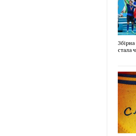
Збірна 
стала 