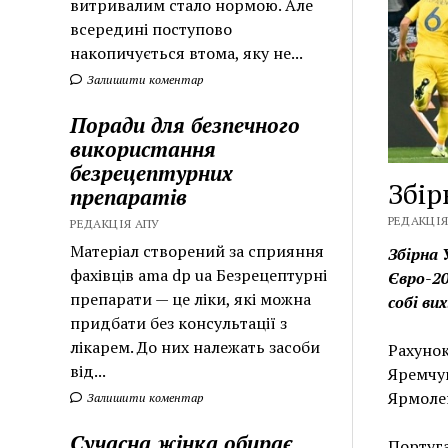
витривалим стало нормою. Але
всередині поступово
накопичується втома, яку не...
Залишити коментар
Поради для безпечного
використання
безрецептурних
Збір
препаратів
РЕДАКЦІЯ
РЕДАКЦІЯ АПУ
Матеріал створений за сприяння
Збірна 
фахівців ama dp ua Безрецептурні
Євро-20
препарати — це ліки, які можна
собі ви
придбати без консультації з
лікарем. До них належать засоби
Рахунок
від...
Яремчук
Ярмоле
Залишити коментар
Сучасна жінка обирає
Португа