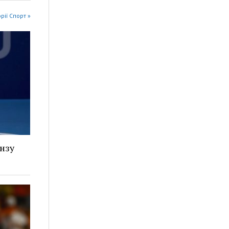
орії Спорт »
онзу