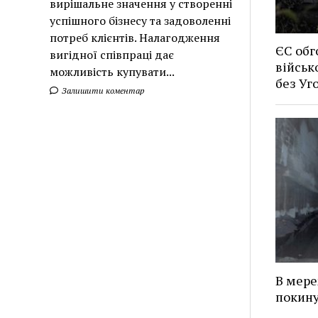
вирішальне значення у створенні
успішного бізнесу та задоволенні
потреб клієнтів. Налагодження
ЄС обг
вигідної співпраці дає
військ
можливість купувати...
без У
Залишити коментар
В мере
покину