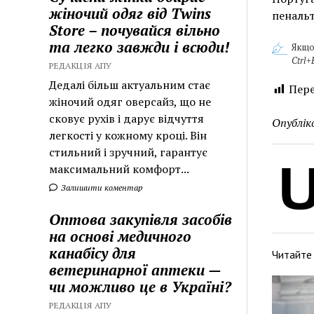
жіночий одяг від Twins
пенальт
Store – почувайся вільно
та легко завжди і всюди!
Якщо
Ctrl+
РЕДАКЦІЯ АПУ
Дедалі більш актуальним стає
Пере
жіночий одяг оверсайз, що не
сковує рухів і дарує відчуття
Опублік
легкості у кожному кроці. Він
стильний і зручний, гарантує
максимальний комфорт...
Залишити коментар
Оптова закупівля засобів
на основі медичного
канабісу для
Читайте
ветеринарної аптеки —
чи можливо це в Україні?
РЕДАКЦІЯ АПУ