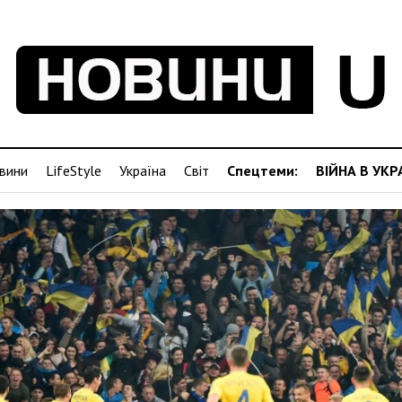
вини
LifeStyle
Україна
Світ
Спецтеми:
ВІЙНА В УКР