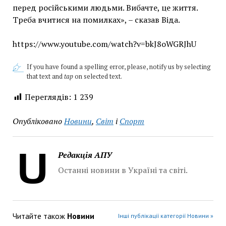
перед російськими людьми. Вибачте, це життя.
Треба вчитися на помилках», – сказав Віда.
https://www.youtube.com/watch?v=bkJ8oWGRJhU
If you have found a spelling error, please, notify us by selecting
that text and
tap
on selected text.
Переглядів:
1 239
Опубліковано
Новини
,
Світ
і
Спорт
Редакція АПУ
Останні новини в Україні та світі.
Читайте також
Новини
Інші публікації категорії Новини »