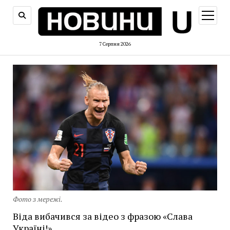
відкри
меню
7 Серпня 2026
Фото з мережі.
Віда вибачився за відео з фразою «Слава
Україні!»