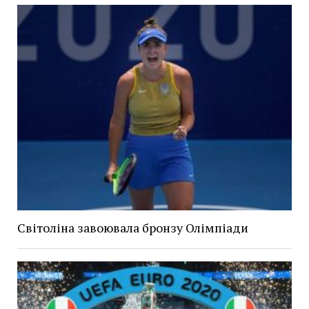
Світоліна завоювала бронзу Олімпіади