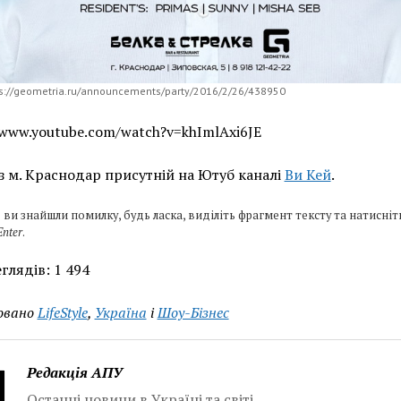
s://geometria.ru/announcements/party/2016/2/26/438950
/www.youtube.com/watch?v=khImlAxi6JE
з м. Краснодар присутній на Ютуб каналі
Ви Кей
.
 ви знайшли помилку, будь ласка, виділіть фрагмент тексту та натисніт
Enter
.
глядів:
1 494
овано
LifeStyle
,
Україна
і
Шоу-Бізнес
Редакція АПУ
Останні новини в Україні та світі.