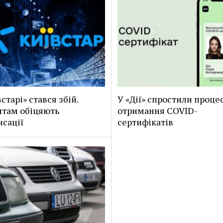
старі» стався збій.
У «Дії» спростили проце
там обіцяють
отримання COVID-
сації
сертифікатів