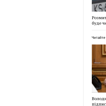
Розмит
буде ч
Читайте
Волод
підпис