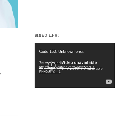
ВІДЕО ДНЯ:
Відеопрогравач
Code 150: Unknown error.
Завантажити файл:
https://www.youtube.com/watch?v=ZDX-
PNN9sRY&_=1
ь