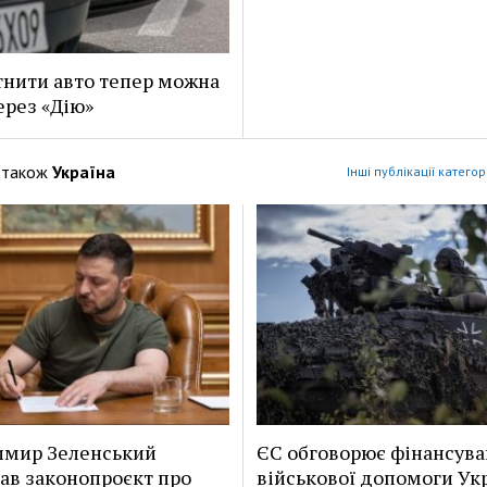
нити авто тепер можна
ерез «Дію»
 також
Україна
Інші публікації категор
имир Зеленський
ЄС обговорює фінансув
ав законопроєкт про
військової допомоги Укр