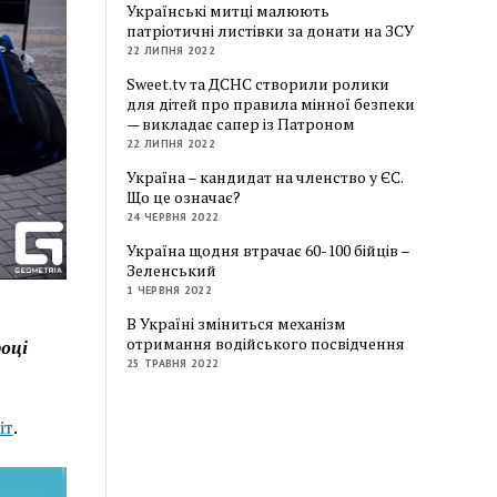
Українські митці малюють
патріотичні листівки за донати на ЗСУ
22 ЛИПНЯ 2022
Sweet.tv та ДСНС створили ролики
для дітей про правила мінної безпеки
— викладає сапер із Патроном
22 ЛИПНЯ 2022
Україна – кандидат на членство у ЄС.
Що це означає?
24 ЧЕРВНЯ 2022
Україна щодня втрачає 60-100 бійців –
Зеленський
1 ЧЕРВНЯ 2022
В Україні зміниться механізм
отримання водійського посвідчення
році
25 ТРАВНЯ 2022
іт
.