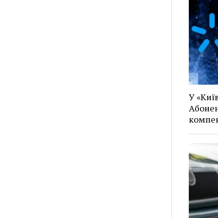
У «Київ
Абонен
компен