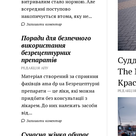
витривалим стало нормою. Але
всередині поступово
накопичується втома, яку не...
Залишити коментар
Поради для безпечного
використання
безрецептурних
Судд
препаратів
The 
РЕДАКЦІЯ АПУ
Матеріал створений за сприяння
Крас
фахівців ama dp ua Безрецептурні
препарати — це ліки, які можна
РЕДАКЦІЯ
придбати без консультації з
лікарем. До них належать засоби
від...
Залишити коментар
Сучасна жінка обирає