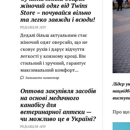
жіночий одяг від Twins
Store – почувайся вільно
та легко завжди і всюди!
РЕДАКЦІЯ АПУ
Дедалі більш актуальним стає
жіночий одяг оверсайз, що не
сковує рухів і дарує відчуття
легкості у кожному кроці. Він
стильний і зручний, гарантує
максимальний комфорт...
Залишити коментар
Лідер у
Оптова закупівля засобів
нацвідб
на основі медичного
виступа
канабісу для
ветеринарної аптеки —
Про що 
чи можливо це в Україні?
РЕДАКЦІЯ АПУ