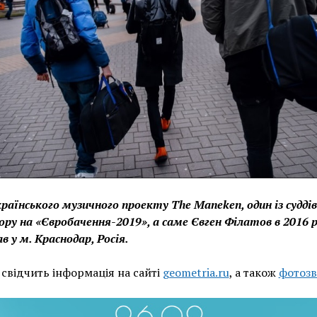
країнського музичного проекту The Maneken, один із суддів
ору на «Євробачення-2019», а саме Євген Філатов в 2016 
в у м. Краснодар, Росія.
свідчить інформація на сайті
geometria.ru
, а також
фотозв