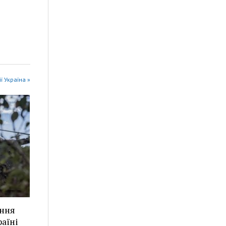
ії Україна »
ання
аїні