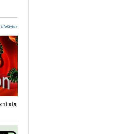
 LifeStyle »
сті від