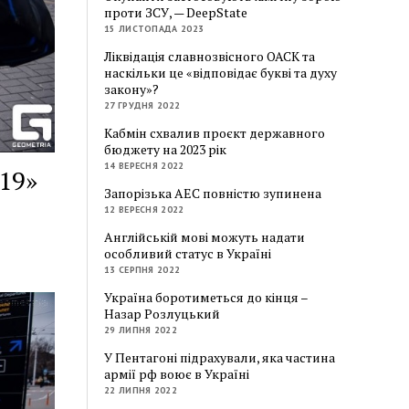
проти ЗСУ, — DeepState
15 ЛИСТОПАДА 2023
Ліквідація славнозвісного ОАСК та
наскільки це «відповідає букві та духу
закону»?
27 ГРУДНЯ 2022
Кабмін схвалив проєкт державного
бюджету на 2023 рік
14 ВЕРЕСНЯ 2022
19»
Запорізька АЕС повністю зупинена
12 ВЕРЕСНЯ 2022
Англійській мові можуть надати
особливий статус в Україні
13 СЕРПНЯ 2022
Україна боротиметься до кінця –
Назар Розлуцький
29 ЛИПНЯ 2022
У Пентагоні підрахували, яка частина
армії рф воює в Україні
22 ЛИПНЯ 2022