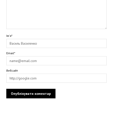
Ім'я*
Email*
Вебсайт