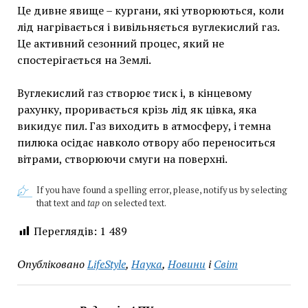
Це дивне явище – кургани, які утворюються, коли
лід нагрівається і вивільняється вуглекислий газ.
Це активний сезонний процес, який не
спостерігається на Землі.
Вуглекислий газ створює тиск і, в кінцевому
рахунку, проривається крізь лід як цівка, яка
викидує пил. Газ виходить в атмосферу, і темна
пилюка осідає навколо отвору або переноситься
вітрами, створюючи смуги на поверхні.
If you have found a spelling error, please, notify us by selecting
that text and
tap
on selected text.
Переглядів:
1 489
Опубліковано
LifeStyle
,
Наука
,
Новини
і
Світ