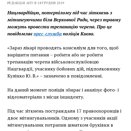
РЕДАКЦІЯ АПУ В 18 ГРУДНЯ 2019
Нацгвардійцю, потерпілому під час зіткнень з
мітингуючими біля Верховної Ради, через травму
можуть провести трепанацію черепа. Про це
повідомляє
прес-служба
поліція Києва.
«Зараз лікарі проводять консиліум для того, щоб
вирішити питання – робити або не робити
трепанацію черепа військовослужбовцю
Нацгвардії, учаснику бойових дій, підполковнику
Кулінко Ю. В.» – зазначено в повідомленні.
На даний момент поліція збирає і аналізує фото- і
відеоматеріали з місця інциденту.
Під час зіткнень постраждали 17 правоохоронців і
двоє мітингувальників. Одному з учасників акції
мітингувальник потрапив шматком бруківки в