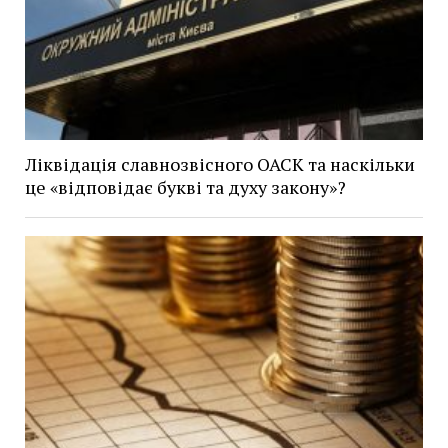
Ліквідація славнозвісного ОАСК та наскільки
це «відповідає букві та духу закону»?