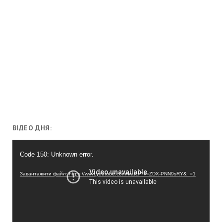
ВІДЕО ДНЯ:
Відеопрогравач
Code 150: Unknown error.
Завантажити файл: https://www.youtube.com/watch?v=ZDX-PNN9sRY&_=1