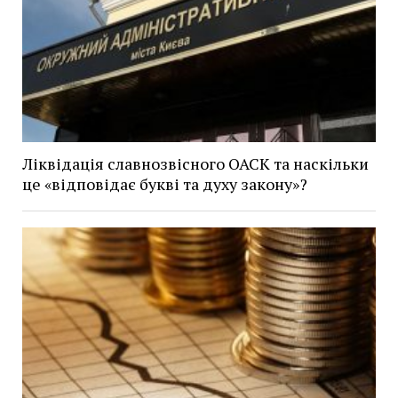
Ліквідація славнозвісного ОАСК та наскільки
це «відповідає букві та духу закону»?