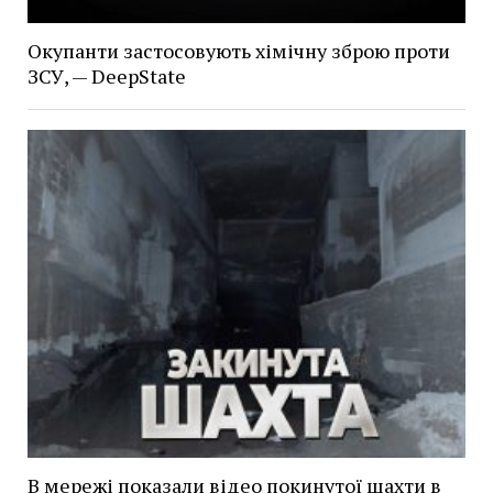
Окупанти застосовують хімічну зброю проти
ЗСУ, — DeepState
В мережі показали відео покинутої шахти в