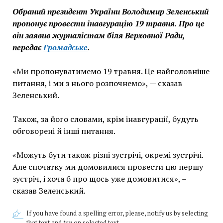
Обраний президент України Володимир Зеленський
пропонує провести інавгурацію 19 травня. Про це
він заявив журналістам біля Верховної Ради,
передає
Громадське
.
«Ми пропонуватимемо 19 травня. Це найголовніше
питання, і ми з нього розпочнемо», — сказав
Зеленський.
Також, за його словами, крім інавгурації, будуть
обговорені й інші питання.
«Можуть бути також різні зустрічі, окремі зустрічі.
Але спочатку ми домовилися провести цю першу
зустріч, і хоча б про щось уже домовитися», –
сказав Зеленський.
If you have found a spelling error, please, notify us by selecting
that text and
tap
on selected text.