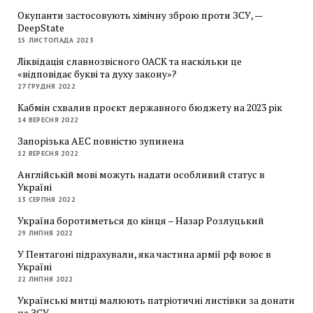
Окупанти застосовують хімічну зброю проти ЗСУ, —
DeepState
15 ЛИСТОПАДА 2023
Ліквідація славнозвісного ОАСК та наскільки це
«відповідає букві та духу закону»?
27 ГРУДНЯ 2022
Кабмін схвалив проєкт державного бюджету на 2023 рік
14 ВЕРЕСНЯ 2022
Запорізька АЕС повністю зупинена
12 ВЕРЕСНЯ 2022
Англійській мові можуть надати особливий статус в
Україні
13 СЕРПНЯ 2022
Україна боротиметься до кінця – Назар Розлуцький
29 ЛИПНЯ 2022
У Пентагоні підрахували, яка частина армії рф воює в
Україні
22 ЛИПНЯ 2022
Українські митці малюють патріотичні листівки за донати
на ЗСУ