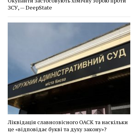
Окупанти застосовують хімічну зброю проти
ЗСУ, — DeepState
Ліквідація славнозвісного ОАСК та наскільки
це «відповідає букві та духу закону»?