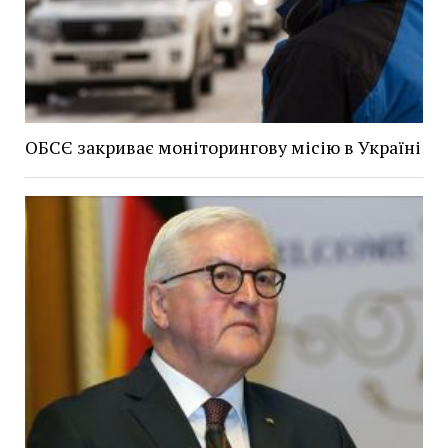
ОБСЄ закриває моніторингову місію в Україні