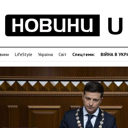
вини
LifeStyle
Україна
Світ
Спецтеми:
ВІЙНА В УКР