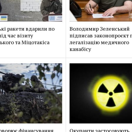
ькі ракети вдарили по
Володимир Зеленський
ід час візиту
підписав законопроєкт 
ького та Міцотакіса
легалізацію медичного
канабісу
оворює фінансування
Окупанти застосовують