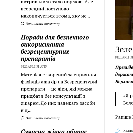
витривалим стало нормою. Але
всередині поступово
накопичується втома, яку не...
Залишити коментар
Поради для безпечного
використання
Зеле
безрецептурних
препаратів
РЕДАКЦІЯ 
Президе
РЕДАКЦІЯ АПУ
держави
Матеріал створений за сприяння
Верховн
фахівців ama dp ua Безрецептурні
препарати — це ліки, які можна
«Я р
придбати без консультації з
Зел
лікарем. До них належать засоби
від...
Раніше
Залишити коментар
Сучасна жінка обирає
Якщо