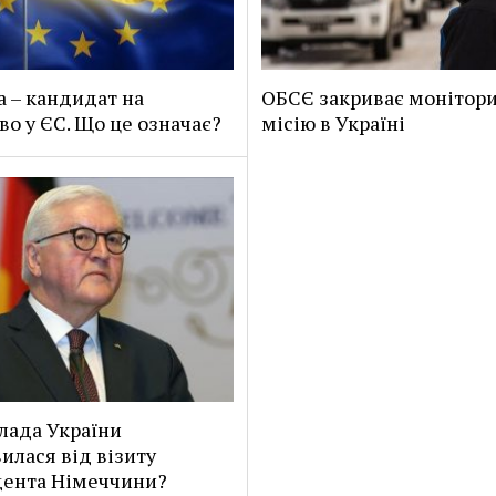
а – кандидат на
ОБСЄ закриває монітор
во у ЄС. Що це означає?
місію в Україні
лада України
илася від візиту
ента Німеччини?