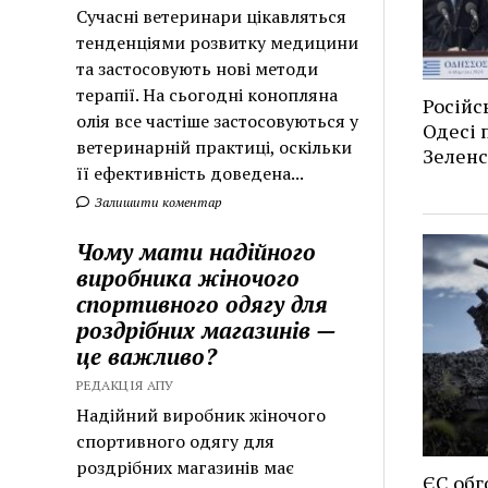
Сучасні ветеринари цікавляться
тенденціями розвитку медицини
та застосовують нові методи
терапії. На сьогодні конопляна
Російс
олія все частіше застосовуються у
Одесі п
ветеринарній практиці, оскільки
Зеленс
її ефективність доведена...
Залишити коментар
Чому мати надійного
виробника жіночого
спортивного одягу для
роздрібних магазинів —
це важливо?
РЕДАКЦІЯ АПУ
Надійний виробник жіночого
спортивного одягу для
роздрібних магазинів має
ЄС обг