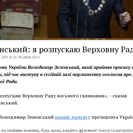
нський: я розпускаю Верховну Ра
АПУ В 20 ТРАВНЯ 2019
нт України Володимир Зеленський, який прийняв присягу 
, під час виступу в сесійній залі парламенту оголосив про
ої Ради.
озпускаю Верховну Раду восьмого скликання», – сказав
енський.
 Володимир Зеленський
приніс присягу
президента Украї
 ви знайшли помилку, будь ласка, виділіть фрагмент тексту та натисніт