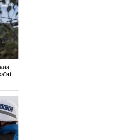
ання
аїні