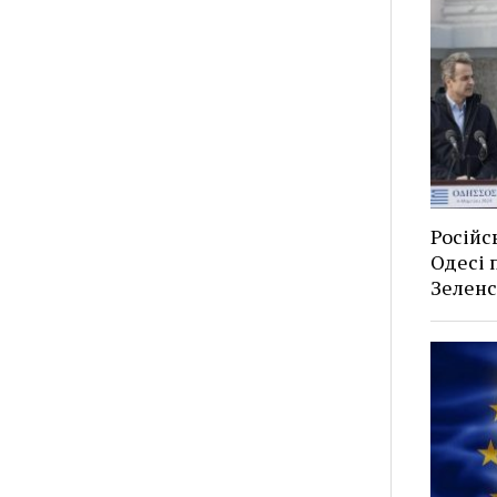
Російс
Одесі п
Зеленс