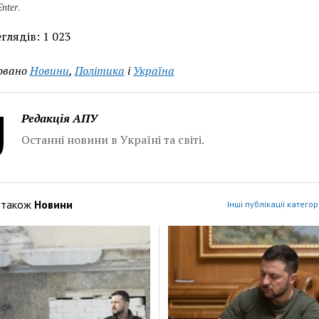
Enter
.
глядів:
1 023
овано
Новини
,
Політика
і
Україна
Редакція АПУ
Останні новини в Україні та світі.
 також
Новини
Інші публікації категор