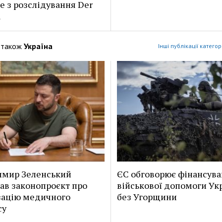
е з розслідування Der
l
 також
Україна
Інші публікації категор
имир Зеленський
ЄС обговорює фінансув
ав законопроєкт про
військової допомоги Укр
зацію медичного
без Угорщини
су