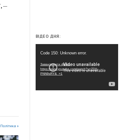
, —
ВІДЕО ДНЯ:
Відеопрогравач
Code 150: Unknown error.
Завантажити файл:
https://www.youtube.com/watch?v=ZDX-
PNN9sRY&_=1
ї Політика »