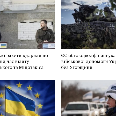
ькі ракети вдарили по
ЄС обговорює фінансув
ід час візиту
військової допомоги Укр
ького та Міцотакіса
без Угорщини