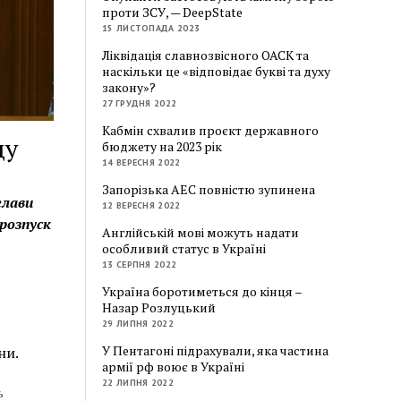
проти ЗСУ, — DeepState
15 ЛИСТОПАДА 2023
Ліквідація славнозвісного ОАСК та
наскільки це «відповідає букві та духу
закону»?
27 ГРУДНЯ 2022
Кабмін схвалив проєкт державного
ду
бюджету на 2023 рік
14 ВЕРЕСНЯ 2022
Запорізька АЕС повністю зупинена
глави
12 ВЕРЕСНЯ 2022
 розпуск
Англійській мові можуть надати
особливий статус в Україні
13 СЕРПНЯ 2022
Україна боротиметься до кінця –
Назар Розлуцький
29 ЛИПНЯ 2022
У Пентагоні підрахували, яка частина
ни.
армії рф воює в Україні
22 ЛИПНЯ 2022
ь