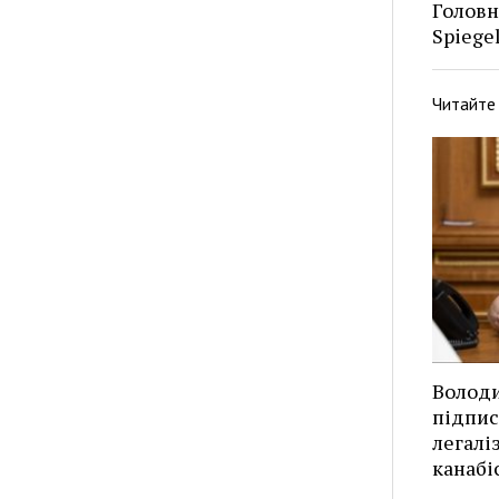
Головн
Spiege
Читайте
Волод
підпис
легалі
канабі