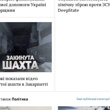
ової допомоги Україні
хімічну зброю проти ЗСУ
горщини
DeepState
жі показали відео
тої шахти в Закарпатті
 також
Політика
Інші публікації категорі