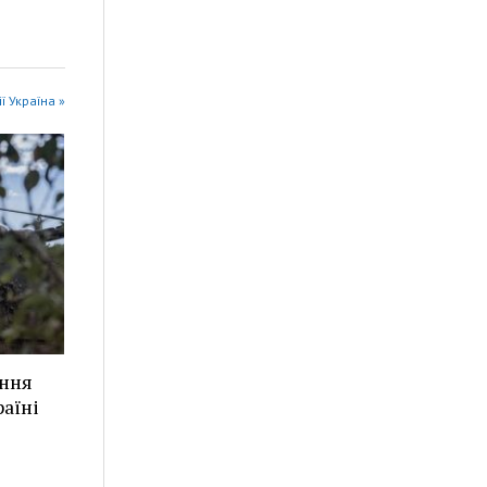
ії Україна »
ання
аїні