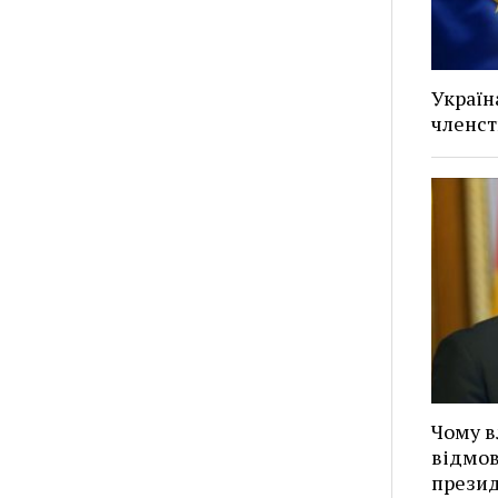
Україн
членст
Чому в
відмов
презид