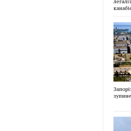
легалі
канабі
Запорі
зупин