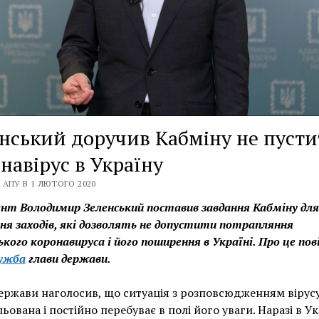
нський доручив Кабміну не пуст
навірус в Україну
 АПУ В 1 ЛЮТОГО 2020
нт Володимир Зеленський поставив завдання Кабміну для
ня заходів, які дозволять не допустити потрапляння
кого коронавируса і його поширення в Україні. Про це по
лужба
глави держави.
ержави наголосив, що ситуація з розповсюдженням вірус
ьована і постійно перебуває в полі його уваги. Наразі в Ук