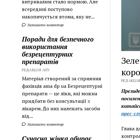
витривалим стало нормою. Але
всередині поступово
накопичується втома, яку не...
Залишити коментар
Поради для безпечного
використання
безрецептурних
Зеле
препаратів
коро
РЕДАКЦІЯ АПУ
Матеріал створений за сприяння
РЕДАКЦІЯ
фахівців ama dp ua Безрецептурні
Президе
препарати — це ліки, які можна
посилен
придбати без консультації з
китайсь
лікарем. До них належать засоби
прес-с
від...
Залишити коментар
Глава д
контрол
Сучасна жінка обирає