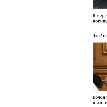
В мере
покину
Читайте
Волод
підпис