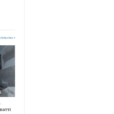
успільство »
о
патті