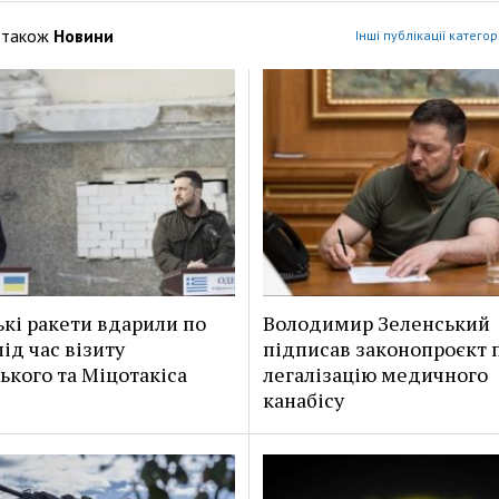
 також
Новини
Інші публікації категор
ькі ракети вдарили по
Володимир Зеленський
ід час візиту
підписав законопроєкт 
ького та Міцотакіса
легалізацію медичного
канабісу