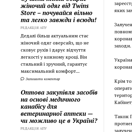
зареєст
жіночий одяг від Twins
яких за
Store – почувайся вільно
та легко завжди і всюди!
Залучен
РЕДАКЦІЯ АПУ
повному
Дедалі більш актуальним стає
коронав
жіночий одяг оверсайз, що не
заходи.
сковує рухів і дарує відчуття
легкості у кожному кроці. Він
Україна
стильний і зручний, гарантує
коронав
максимальний комфорт...
Залишити коментар
Крім то
операт
Оптова закупівля засобів
територ
на основі медичного
Кабінет
канабісу для
ветеринарної аптеки —
Також Г
чи можливо це в Україні?
протиеп
РЕДАКЦІЯ АПУ
залучен