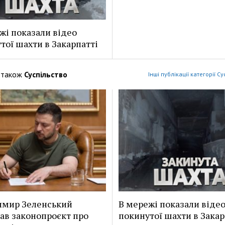
жі показали відео
тої шахти в Закарпатті
 також
Суспільство
Інші публікації категорії С
имир Зеленський
В мережі показали віде
ав законопроєкт про
покинутої шахти в Закар