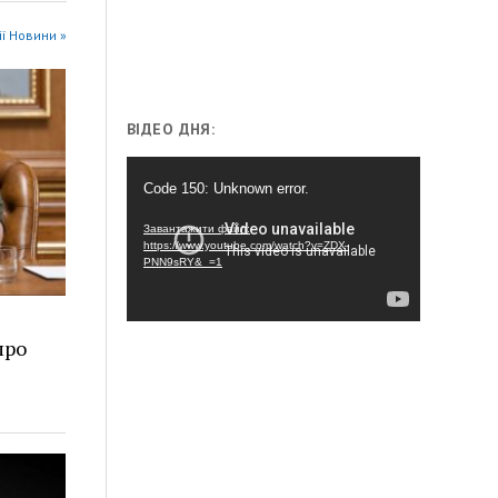
ії Новини »
ВІДЕО ДНЯ:
Відеопрогравач
Code 150: Unknown error.
Завантажити файл:
https://www.youtube.com/watch?v=ZDX-
PNN9sRY&_=1
про