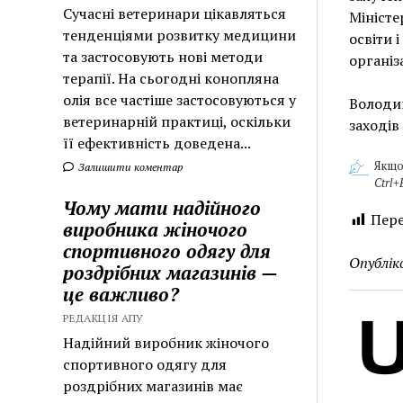
Сучасні ветеринари цікавляться
Міністе
тенденціями розвитку медицини
освіти 
та застосовують нові методи
організ
терапії. На сьогодні конопляна
олія все частіше застосовуються у
Володим
ветеринарній практиці, оскільки
заходів
її ефективність доведена...
Якщо
Залишити коментар
Ctrl+
Чому мати надійного
Пере
виробника жіночого
спортивного одягу для
Опублік
роздрібних магазинів —
це важливо?
РЕДАКЦІЯ АПУ
Надійний виробник жіночого
спортивного одягу для
роздрібних магазинів має