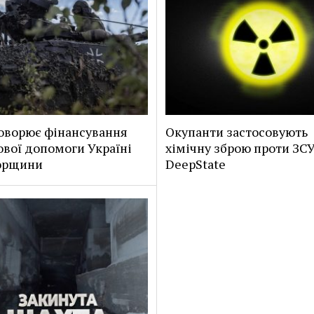
оворює фінансування
Окупанти застосовують
ової допомоги Україні
хімічну зброю проти ЗСУ
горщини
DeepState