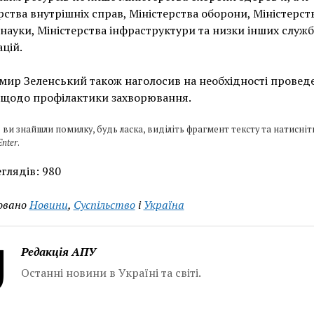
рства внутрішніх справ, Міністерства оборони, Міністерст
і науки, Міністерства інфраструктури та низки інших служб 
ацій.
ир Зеленський також наголосив на необхідності провед
 щодо профілактики захворювання.
 ви знайшли помилку, будь ласка, виділіть фрагмент тексту та натисніт
Enter
.
глядів:
980
овано
Новини
,
Суспільство
і
Україна
Редакція АПУ
Останні новини в Україні та світі.