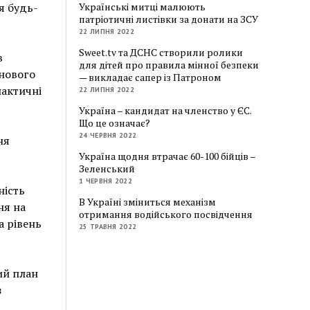
Українські митці малюють
я будь-
патріотичні листівки за донати на ЗСУ
22 ЛИПНЯ 2022
Sweet.tv та ДСНС створили ролики
в
для дітей про правила мінної безпеки
нового
— викладає сапер із Патроном
лактичні
22 ЛИПНЯ 2022
Україна – кандидат на членство у ЄС.
Що це означає?
24 ЧЕРВНЯ 2022
ня
Україна щодня втрачає 60-100 бійців –
Зеленський
1 ЧЕРВНЯ 2022
ність
В Україні зміниться механізм
ня на
отримання водійського посвідчення
а рівень
25 ТРАВНЯ 2022
ий план
з