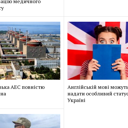
зацію медичного
су
зька АЕС повністю
Англійській мові можут
ена
надати особливий статус
Україні