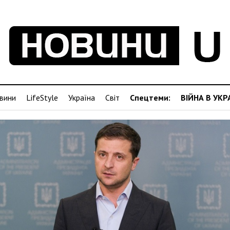
вини
LifeStyle
Україна
Світ
Спецтеми:
ВІЙНА В УКР