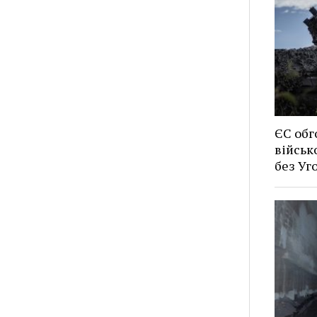
ЄС обг
військ
без У