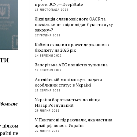
проти ЗСУ, — DeepState
15 ЛИСТОПАДА 2023
Ліквідація славнозвісного ОАСК та
наскільки це «відповідає букві та духу
закону»?
27 ГРУДНЯ 2022
Кабмін схвалив проєкт державного
бюджету на 2023 рік
14 ВЕРЕСНЯ 2022
ити
Запорізька АЕС повністю зупинена
12 ВЕРЕСНЯ 2022
Англійській мові можуть надати
особливий статус в Україні
13 СЕРПНЯ 2022
Україна боротиметься до кінця –
відомляє
Назар Розлуцький
29 ЛИПНЯ 2022
У Пентагоні підрахували, яка частина
армії рф воює в Україні
у цілком
22 ЛИПНЯ 2022
раїні не