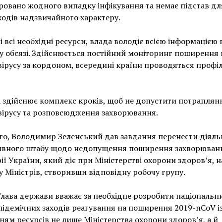
ровано жодного випадку інфікування та немає підстав дл
ходів надзвичайного характеру.
і всі необхідні ресурси, влада володіє всією інформацією 
 обсязі. Здійснюється постійний моніторинг поширення 
ірусу за кордоном, всередині країни проводяться профі
 здійснює комплекс кроків, щоб не допустити потраплян
ірусу та розповсюдження захворювання.
го, Володимир Зеленський дав завдання перенести діяль
ивного штабу щодо недопущення поширення захворюван
ії України, який діє при Міністерстві охорони здоров’я, н
у Міністрів, створивши відповідну робочу групу.
лава держави вважає за необхідне розробити національн
ідемічних заходів реагування на поширення 2019-nCoV і
ням ресурсів не лише Міністерства охорони здоров’я, а й