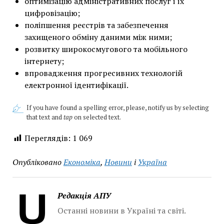
оптимізацію адміністративних послуг і їх
цифровізацію;
поліпшення реєстрів та забезпечення
захищеного обміну даними між ними;
розвитку широкосмугового та мобільного
інтернету;
впровадження прогресивних технологій
електронної ідентифікації.
If you have found a spelling error, please, notify us by selecting
that text and
tap
on selected text.
Переглядів:
1 069
Опубліковано
Економіка
,
Новини
і
Україна
Редакція АПУ
Останні новини в Україні та світі.