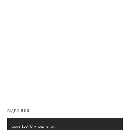
ВІДЕО ДНЯ:
Відеопрогравач
Code 150: Unknown error.