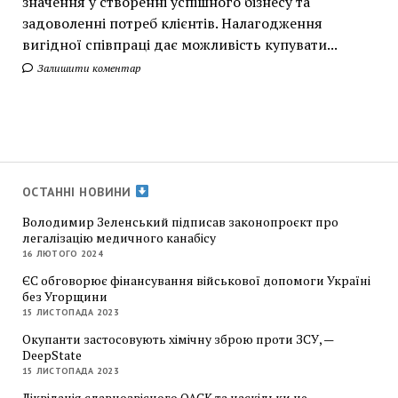
значення у створенні успішного бізнесу та
задоволенні потреб клієнтів. Налагодження
вигідної співпраці дає можливість купувати...
Залишити коментар
ОСТАННІ НОВИНИ
Володимир Зеленський підписав законопроєкт про
легалізацію медичного канабісу
16 ЛЮТОГО 2024
ЄС обговорює фінансування військової допомоги Україні
без Угорщини
15 ЛИСТОПАДА 2023
Окупанти застосовують хімічну зброю проти ЗСУ, —
DeepState
15 ЛИСТОПАДА 2023
Ліквідація славнозвісного ОАСК та наскільки це