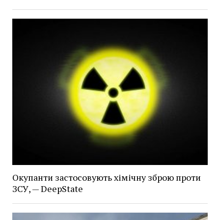
Окупанти застосовують хімічну зброю проти
ЗСУ, — DeepState