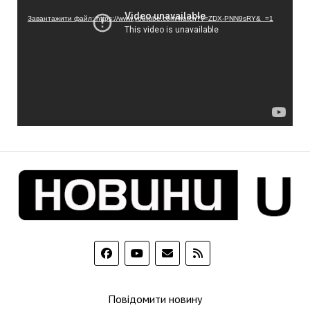
Завантажити файл: https://www.youtube.com/watch?v=ZDX-PNN9sRY&_=1
Повідомити новину