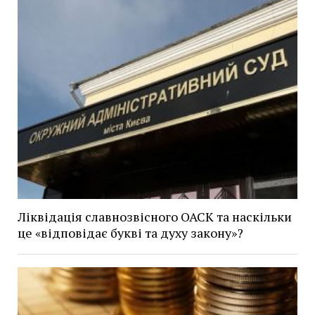
Ліквідація славнозвісного ОАСК та наскільки
це «відповідає букві та духу закону»?