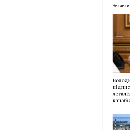
Читайте
Волод
підпис
легалі
канабі