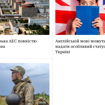
зька АЕС повністю
Англійській мові можут
ена
надати особливий статус
Україні