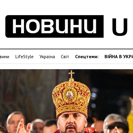
вини
LifeStyle
Україна
Світ
Спецтеми:
ВІЙНА В УКР