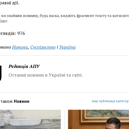
авні дії.
 ви знайшли помилку, будь ласка, виділіть фрагмент тексту та натисніт
Enter
.
глядів:
976
овано
Новини
,
Суспільство
і
Україна
Редакція АПУ
Останні новини в Україні та світі.
 також
Новини
Інші публікації категор