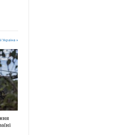
ії Україна »
ання
аїні