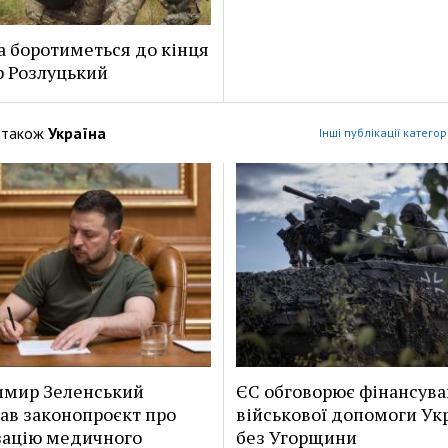
а боротиметься до кінця
р Розлуцький
 також
Україна
Інші публікації категор
имир Зеленський
ЄС обговорює фінансув
ав законопроєкт про
військової допомоги Укр
зацію медичного
без Угорщини