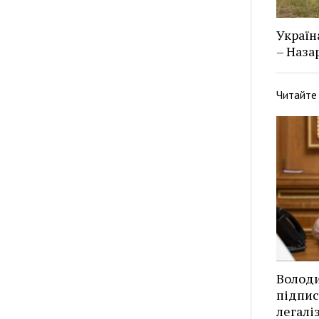
Україн
– Наза
Читайте
Волод
підпис
легалі