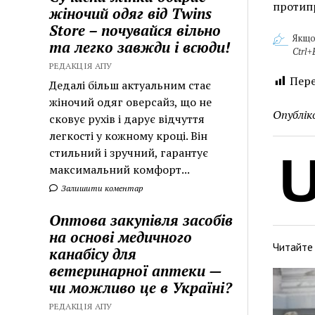
протипр
жіночий одяг від Twins
Store – почувайся вільно
Якщо
та легко завжди і всюди!
Ctrl+
РЕДАКЦІЯ АПУ
Пере
Дедалі більш актуальним стає
жіночий одяг оверсайз, що не
Опублік
сковує рухів і дарує відчуття
легкості у кожному кроці. Він
стильний і зручний, гарантує
максимальний комфорт...
Залишити коментар
Оптова закупівля засобів
на основі медичного
Читайте
канабісу для
ветеринарної аптеки —
чи можливо це в Україні?
РЕДАКЦІЯ АПУ