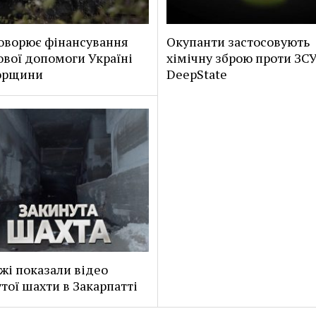
оворює фінансування
Окупанти застосовують
ової допомоги Україні
хімічну зброю проти ЗСУ
горщини
DeepState
жі показали відео
тої шахти в Закарпатті