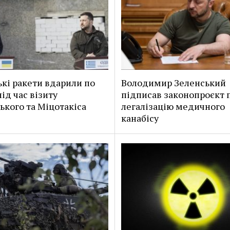
ькі ракети вдарили по
Володимир Зеленський
ід час візиту
підписав законопроєкт 
ького та Міцотакіса
легалізацію медичного
канабісу