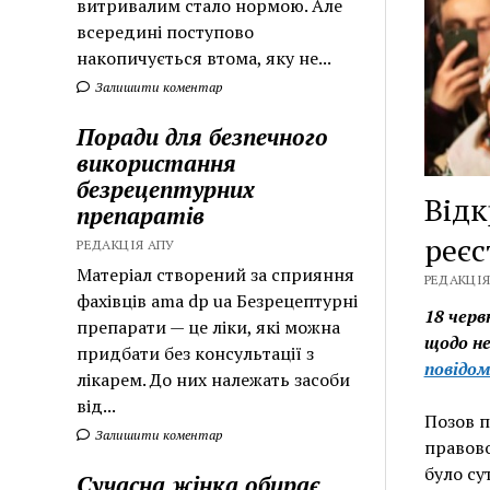
витривалим стало нормою. Але
всередині поступово
накопичується втома, яку не...
Залишити коментар
Поради для безпечного
використання
безрецептурних
Відк
препаратів
реєс
РЕДАКЦІЯ АПУ
Матеріал створений за сприяння
РЕДАКЦІЯ 
фахівців ama dp ua Безрецептурні
18 черв
препарати — це ліки, які можна
щодо не
придбати без консультації з
повідом
лікарем. До них належать засоби
від...
Позов п
Залишити коментар
правово
було су
Сучасна жінка обирає