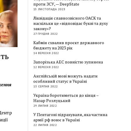
проти ЗСУ, — DeepState
15 ЛИСТОПАДА 2023
Ліквідація славнозвісного ОАСК та
наскільки це «відповідає букві та духу
закону»?
27 ГРУДНЯ 2022
Кабмін схвалив проєкт державного
бюджету на 2023 рік
сть
14 ВЕРЕСНЯ 2022
Запорізька АЕС повністю зупинена
12 ВЕРЕСНЯ 2022
Англійській мові можуть надати
особливий статус в Україні
ження
13 СЕРПНЯ 2022
Україна боротиметься до кінця –
Назар Розлуцький
29 ЛИПНЯ 2022
Центр
У Пентагоні підрахували, яка частина
ації
армії рф воює в Україні
22 ЛИПНЯ 2022