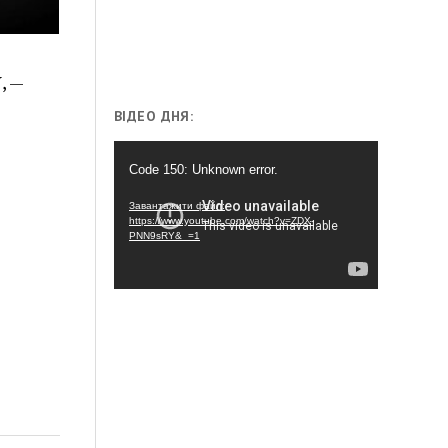
, —
ВІДЕО ДНЯ:
Відеопрогравач
Code 150: Unknown error.
Завантажити файл:
https://www.youtube.com/watch?v=ZDX-
PNN9sRY&_=1