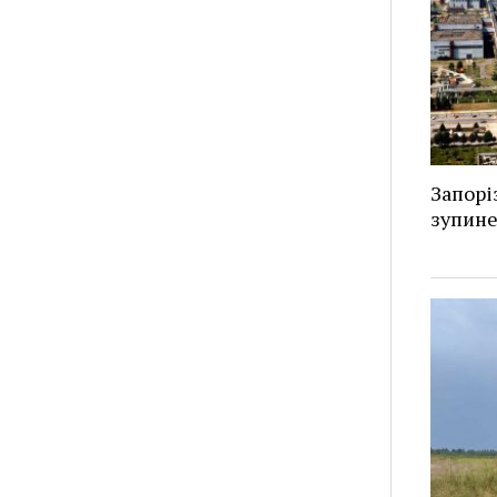
Запорі
зупин