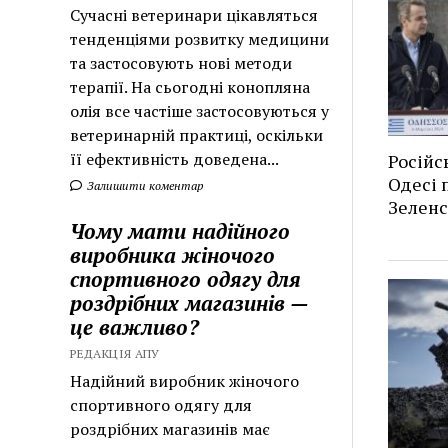
Сучасні ветеринари цікавляться
тенденціями розвитку медицини
та застосовують нові методи
терапії. На сьогодні конопляна
олія все частіше застосовуються у
ветеринарній практиці, оскільки
її ефективність доведена...
Російс
Одесі п
Залишити коментар
Зеленс
Чому мати надійного
виробника жіночого
спортивного одягу для
роздрібних магазинів —
це важливо?
РЕДАКЦІЯ АПУ
Надійний виробник жіночого
спортивного одягу для
роздрібних магазинів має