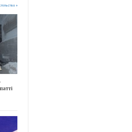
успільство »
о
патті