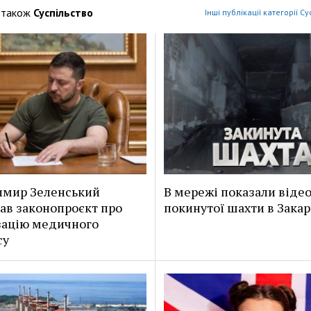
 також
Суспільство
Інші публікації категорії С
имир Зеленський
В мережі показали віде
ав законопроєкт про
покинутої шахти в Закар
зацію медичного
су