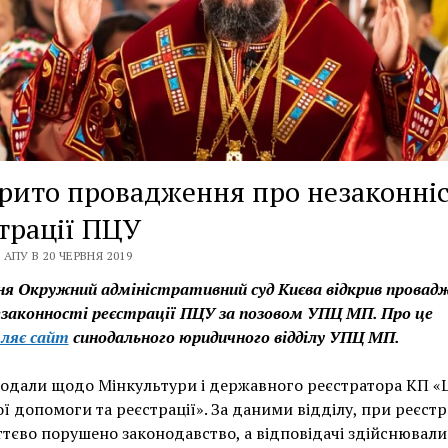
рито провадження про незаконні
трації ПЦУ
АПУ В 20 ЧЕРВНЯ 2019
ня Окружний адміністративний суд Києва відкрив провад
законності реєстрації ПЦУ за позовом УПЦ МП. Про це
ляє сайт
синодального юридичного відділу УПЦ МП.
одали щодо Мінкультури і державного реєстратора КП «
ї допомоги та реєстрації». За даними відділу, при реєстр
ттєво порушено законодавство, а відповідачі здійснювали