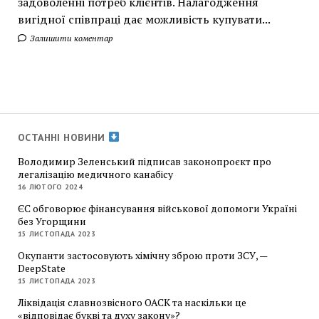
задоволенні потреб клієнтів. Налагодження
вигідної співпраці дає можливість купувати...
Залишити коментар
ОСТАННІ НОВИНИ
Володимир Зеленський підписав законопроєкт про
легалізацію медичного канабісу
16 ЛЮТОГО 2024
ЄС обговорює фінансування військової допомоги Україні
без Угорщини
15 ЛИСТОПАДА 2023
Окупанти застосовують хімічну зброю проти ЗСУ, —
DeepState
15 ЛИСТОПАДА 2023
Ліквідація славнозвісного ОАСК та наскільки це
«відповідає букві та духу закону»?