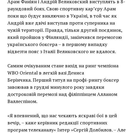
Арам Фаніян і Андрій Великовский виступлять в 8-
раундовий боях.
Свою спортивну кар’єру Арам
поки що будує виключно в Україні, в той час як
Андрій вже двічі виступав проти суперника на
чужій території.
Правда, тільки другий поєдинок,
який пройшов у Фінляндії, закінчився перемогою
українського боксера – в першому випадку
відвезти пояс з Італії Великовского не вдалося.
Самим очікуваним стане вихід на ринг чемпіона
WBO Oriental в легкій вазі Дениса
Берінчика.
Перший титул на профі-рингу боксер
завоював в грудні минулого року завдяки
достроковій перемозі над філіппінцем Алланом
Валлеспіном.
«Я впевнений, що нас чекають яскраві бої в цей
вечір, – каже керівник редакції спортивних
програм телеканалу« Інтер »Сергій Долбилов.
– Але