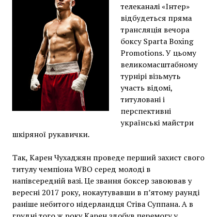
телеканалі «Інтер»
відбудеться пряма
трансляція вечора
боксу Sparta Boxing
Promotions.
У цьому
великомасштабному
турнірі візьмуть
участь відомі,
титуловані і
перспективні
українські майстри
шкіряної рукавички.
Так, Карен Чухаджян проведе перший захист свого
титулу чемпіона WBO серед молоді в
напівсередній вазі.
Це звання боксер завоював у
вересні 2017 року, нокаутувавши в п’ятому раунді
раніше небитого нідерландця Стіва Суппана.
А в
грудні того ж року Карен здобув перемогу у