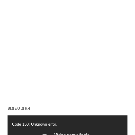
ВІДЕО ДНЯ:
Відеопрогравач
Code 150: Unknown error.