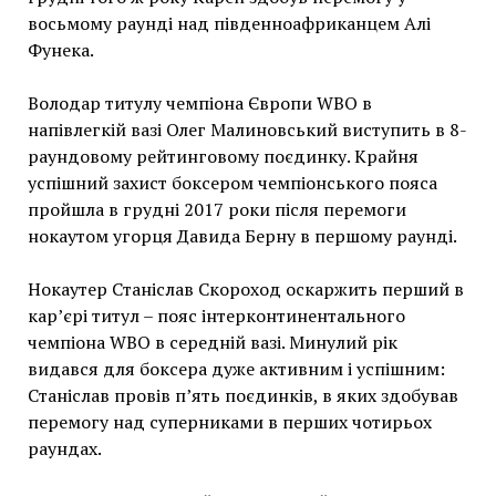
восьмому раунді над південноафриканцем Алі
Фунека.
Володар титулу чемпіона Європи WBO в
напівлегкій вазі Олег Малиновський виступить в 8-
раундовому рейтинговому поєдинку.
Крайня
успішний захист боксером чемпіонського пояса
пройшла в грудні 2017 роки після перемоги
нокаутом угорця Давида Берну в першому раунді.
Нокаутер Станіслав Скороход оскаржить перший в
кар’єрі титул – пояс інтерконтинентального
чемпіона WBO в середній вазі.
Минулий рік
видався для боксера дуже активним і успішним:
Станіслав провів п’ять поєдинків, в яких здобував
перемогу над суперниками в перших чотирьох
раундах.