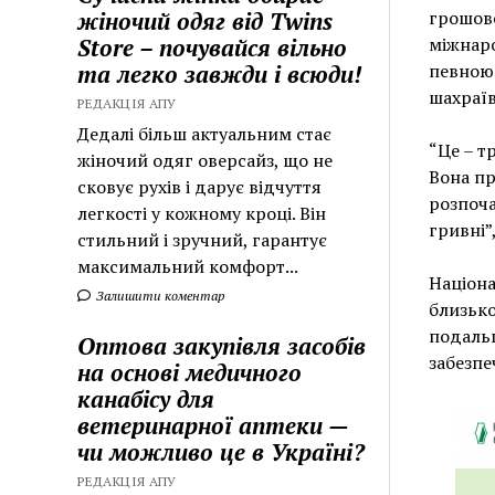
жіночий одяг від Twins
грошово
Store – почувайся вільно
міжнар
та легко завжди і всюди!
певною 
шахраїв
РЕДАКЦІЯ АПУ
Дедалі більш актуальним стає
“Це – т
жіночий одяг оверсайз, що не
Вона пр
сковує рухів і дарує відчуття
розпоча
легкості у кожному кроці. Він
гривні”
стильний і зручний, гарантує
максимальний комфорт...
Націона
Залишити коментар
близько
подальш
Оптова закупівля засобів
забезпе
на основі медичного
канабісу для
ветеринарної аптеки —
чи можливо це в Україні?
РЕДАКЦІЯ АПУ