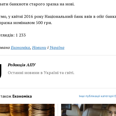
ати банкноти старого зразка на нові.
мо, у квітні 2016 року Національний банк ввів в обіг банк
зразка номіналом 500 грн.
глядів:
1 233
овано
Економіка
,
Новини
і
Україна
Редакція АПУ
Останні новини в Україні та світі.
 також
Економіка
Інші публікації категорії