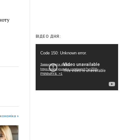
ноту
ВІДЕО ДНЯ:
Відеопрогравач
Code 150: Unknown error.
Завантажити файл:
https://www.youtube.com/watch?v=ZDX-
PNN9sRY&_=1
 Економіка »