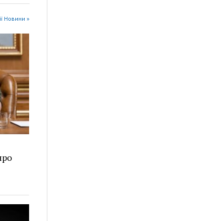
ії Новини »
про