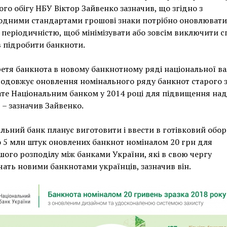
го обігу НБУ Віктор Зайвенко зазначив, що згідно з
одними стандартами грошові знаки потрібно оновлювати
періодичністю, щоб мінімізувати або зовсім виключити 
 підробити банкноти.
ретя банкнота в новому банкнотному ряді національної в
одовжує оновлення номінального ряду банкнот старого з
те Національним банком у 2014 році для підвищення над
, – зазначив Зайвенко.
льний банк планує виготовити і ввести в готівковий обор
 5 млн штук оновлених банкнот номіналом 20 грн для
ого розподілу між банками України, які в свою чергу
чать новими банкнотами українців, зазначив він.