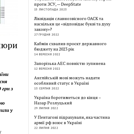
проти ЗСУ, — DeepState
15 ЛИСТОПАДА 2023
Ліквідація славнозвісного ОАСК та
наскільки це «відповідає букві та духу
закону»?
27 ГРУДНЯ 2022
упюри
Кабмін схвалив проєкт державного
бюджету на 2023 рік
14 ВЕРЕСНЯ 2022
Запорізька АЕС повністю зупинена
12 ВЕРЕСНЯ 2022
аїни
Англійській мові можуть надати
сня
особливий статус в Україні
 грн з
13 СЕРПНЯ 2022
Україна боротиметься до кінця –
ою
Назар Розлуцький
29 ЛИПНЯ 2022
мили у
У Пентагоні підрахували, яка частина
армії рф воює в Україні
22 ЛИПНЯ 2022
у