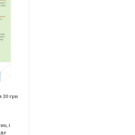
м 20 грн
но, і
уде