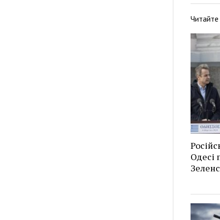
Читайте
Російс
Одесі п
Зеленс