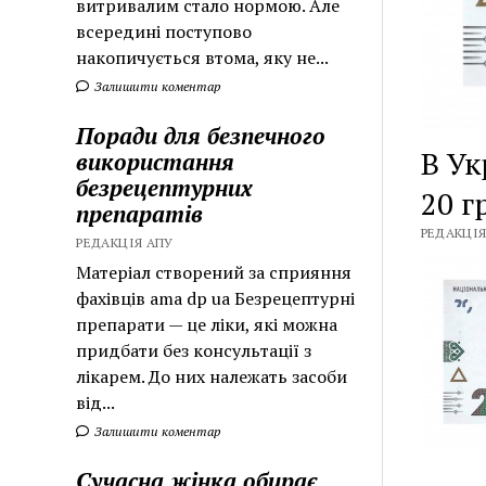
витривалим стало нормою. Але
всередині поступово
накопичується втома, яку не...
Залишити коментар
Поради для безпечного
В Ук
використання
безрецептурних
20 г
препаратів
РЕДАКЦІЯ
РЕДАКЦІЯ АПУ
Матеріал створений за сприяння
фахівців ama dp ua Безрецептурні
препарати — це ліки, які можна
придбати без консультації з
лікарем. До них належать засоби
від...
Залишити коментар
Сучасна жінка обирає