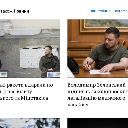
 також
Новини
Інші публікації категор
ькі ракети вдарили по
Володимир Зеленський
ід час візиту
підписав законопроєкт 
ького та Міцотакіса
легалізацію медичного
канабісу