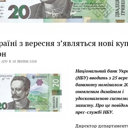
раїні з вересня з’являться нові к
рн
 АПУ В 18 ЛИПНЯ 2018
Національний банк Укр
(НБУ) вводить з 25 вере
банкноту номіналом 20
оновленим дизайном і
удосконаленою систем
захисту. Про це повідо
прес-службі НБУ.
Директор департамент