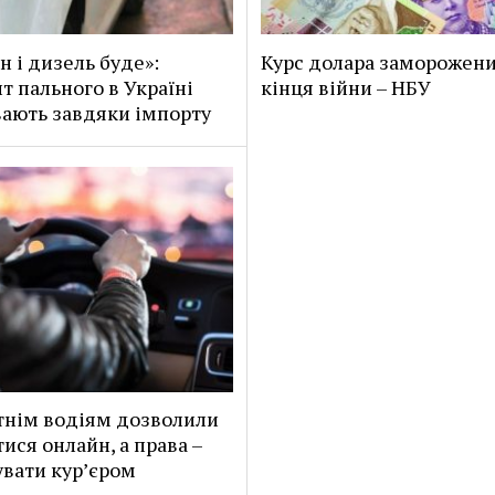
н і дизель буде»:
Курс долара заморожен
т пального в Україні
кінця війни – НБУ
ають завдяки імпорту
нім водіям дозволили
тися онлайн, а права –
вати кур’єром