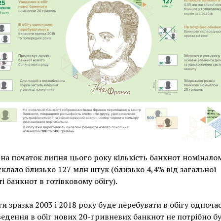
на початок липня цього року кількість банкнот номінало
 склало близько 127 млн ​​штук (близько 4,4% від загальної
ті банкнот в готівковому обігу).
и зразка 2003 і 2018 року буде перебувати в обігу одночас
ведення в обіг нових 20-гривневих банкнот не потрібно б