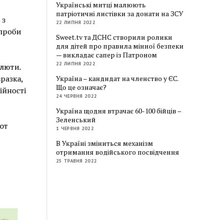
Українські митці малюють
патріотичні листівки за донати на ЗСУ
 з
22 ЛИПНЯ 2022
спроби
Sweet.tv та ДСНС створили ролики
для дітей про правила мінної безпеки
— викладає сапер із Патроном
22 ЛИПНЯ 2022
алюти.
разка,
Україна – кандидат на членство у ЄС.
Що це означає?
ійності
24 ЧЕРВНЯ 2022
Україна щодня втрачає 60-100 бійців –
Зеленський
от
1 ЧЕРВНЯ 2022
В Україні зміниться механізм
отримання водійського посвідчення
25 ТРАВНЯ 2022