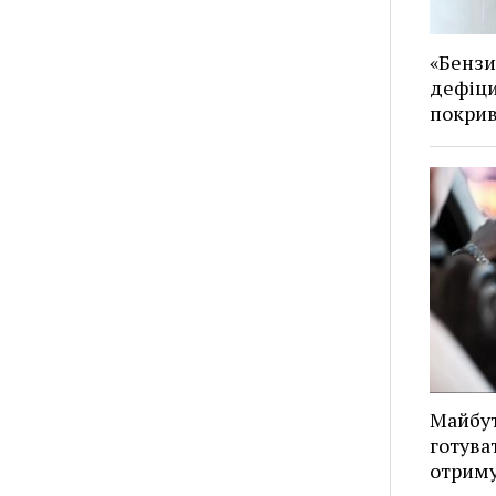
«Бензи
дефіци
покрив
Майбут
готува
отриму