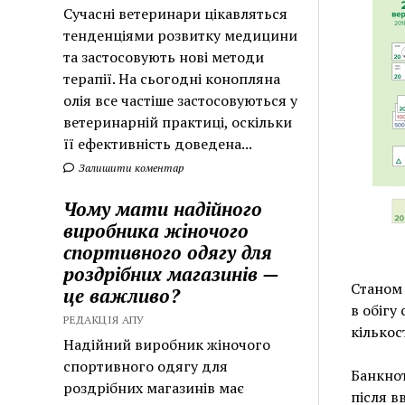
Сучасні ветеринари цікавляться
тенденціями розвитку медицини
та застосовують нові методи
терапії. На сьогодні конопляна
олія все частіше застосовуються у
ветеринарній практиці, оскільки
її ефективність доведена...
Залишити коментар
Чому мати надійного
виробника жіночого
спортивного одягу для
роздрібних магазинів —
Станом 
це важливо?
в обігу
РЕДАКЦІЯ АПУ
кількос
Надійний виробник жіночого
спортивного одягу для
Банкнот
роздрібних магазинів має
після в