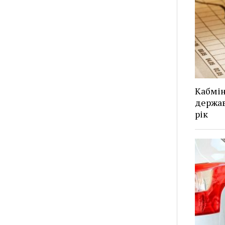
Кабмін
держав
рік