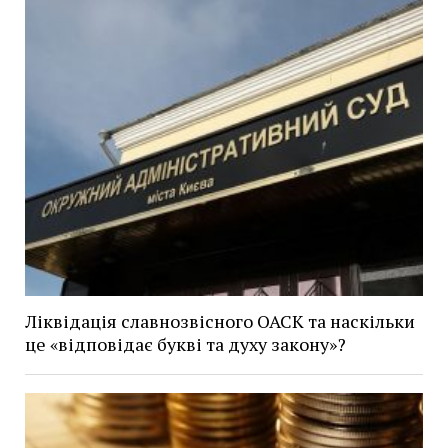
Ліквідація славнозвісного ОАСК та наскільки
це «відповідає букві та духу закону»?