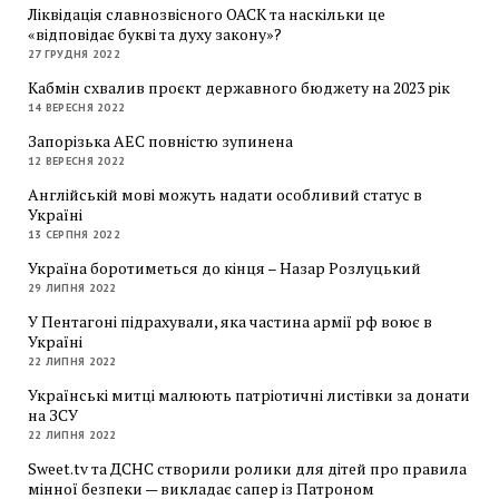
Ліквідація славнозвісного ОАСК та наскільки це
«відповідає букві та духу закону»?
27 ГРУДНЯ 2022
Кабмін схвалив проєкт державного бюджету на 2023 рік
14 ВЕРЕСНЯ 2022
Запорізька АЕС повністю зупинена
12 ВЕРЕСНЯ 2022
Англійській мові можуть надати особливий статус в
Україні
13 СЕРПНЯ 2022
Україна боротиметься до кінця – Назар Розлуцький
29 ЛИПНЯ 2022
У Пентагоні підрахували, яка частина армії рф воює в
Україні
22 ЛИПНЯ 2022
Українські митці малюють патріотичні листівки за донати
на ЗСУ
22 ЛИПНЯ 2022
Sweet.tv та ДСНС створили ролики для дітей про правила
мінної безпеки — викладає сапер із Патроном