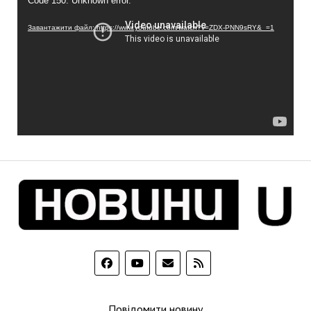
Code 150: Unknown error.
Завантажити файл: https://www.youtube.com/watch?v=ZDX-PNN9sRY&_=1
Повідомити новину