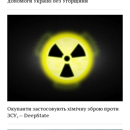
допомоги Україні без Угорщини
Окупанти застосовують хімічну зброю проти
ЗСУ, — DeepState