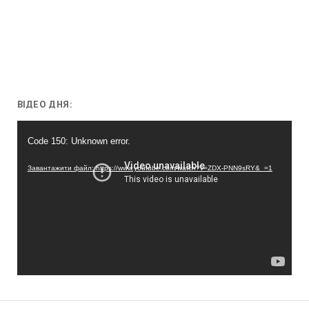
ВІДЕО ДНЯ:
Відеопрогравач
Code 150: Unknown error.
Завантажити файл: https://www.youtube.com/watch?v=ZDX-PNN9sRY&_=1