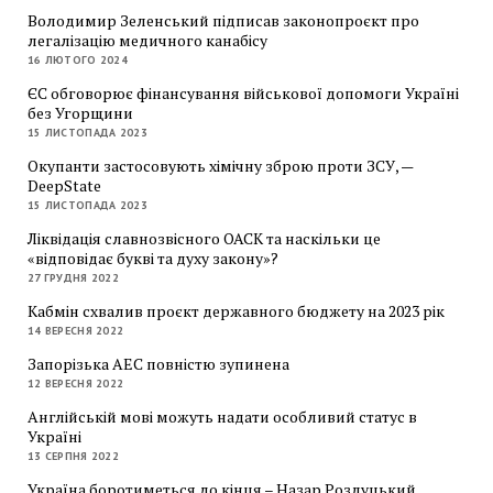
Володимир Зеленський підписав законопроєкт про
легалізацію медичного канабісу
16 ЛЮТОГО 2024
ЄС обговорює фінансування військової допомоги Україні
без Угорщини
15 ЛИСТОПАДА 2023
Окупанти застосовують хімічну зброю проти ЗСУ, —
DeepState
15 ЛИСТОПАДА 2023
Ліквідація славнозвісного ОАСК та наскільки це
«відповідає букві та духу закону»?
27 ГРУДНЯ 2022
Кабмін схвалив проєкт державного бюджету на 2023 рік
14 ВЕРЕСНЯ 2022
Запорізька АЕС повністю зупинена
12 ВЕРЕСНЯ 2022
Англійській мові можуть надати особливий статус в
Україні
13 СЕРПНЯ 2022
Україна боротиметься до кінця – Назар Розлуцький