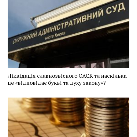
Ліквідація славнозвісного ОАСК та наскільки
це «відповідає букві та духу закону»?