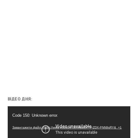
ВІДЕО ДНЯ:
Відеопрогравач
Code 150: Unknown error.
Завантажити файл: https://www.youtube.com/watch?v=ZDX-PNN9sRY&_=1