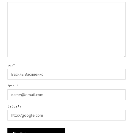
Ім'я*
Email*
Вебсайт