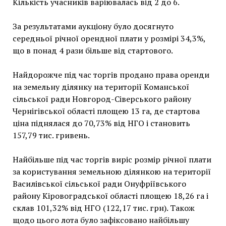
Кількість учасників варіювалась від 2 до 6.
За результатами аукціону було досягнуто
середньої річної орендної плати у розмірі 34,3%,
що в понад 4 рази більше від стартового.
Найдорожче під час торгів продано права оренди
на земельну ділянку на території Команської
сільської ради Новгород-Сіверського району
Чернігівської області площею 13 га, де стартова
ціна піднялася до 70,73% від НГО і становить
157,79 тис. гривень.
Найбільше під час торгів виріс розмір річної плати
за користування земельною ділянкою на території
Василівської сільської ради Онуфріївського
району Кіровоградської області площею 18,26 га і
склав 101,32% від НГО (122,17 тис. грн). Також
щодо цього лота було зафіксовано найбільшу