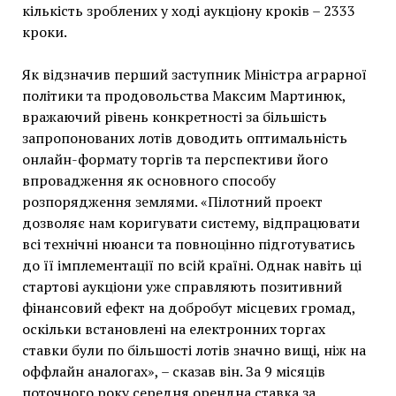
кількість зроблених у ході аукціону кроків – 2333
кроки.
Як відзначив перший заступник Міністра аграрної
політики та продовольства Максим Мартинюк,
вражаючий рівень конкретності за більшість
запропонованих лотів доводить оптимальність
онлайн-формату торгів та перспективи його
впровадження як основного способу
розпорядження землями. «Пілотний проект
дозволяє нам коригувати систему, відпрацювати
всі технічні нюанси та повноцінно підготуватись
до її імплементації по всій країні. Однак навіть ці
стартові аукціони уже справляють позитивний
фінансовий ефект на добробут місцевих громад,
оскільки встановлені на електронних торгах
ставки були по більшості лотів значно вищі, ніж на
оффлайн аналогах», – сказав він. За 9 місяців
поточного року середня орендна ставка за