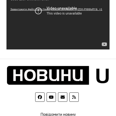
Завантажити файл: https://www.youtube.com/watch?v=ZDX-PNN9sRY&_=1
Повідомити новину