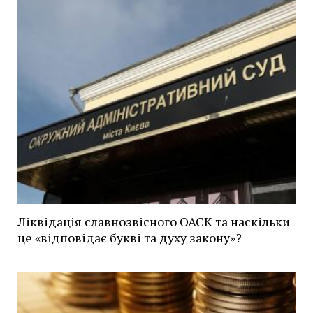
Ліквідація славнозвісного ОАСК та наскільки
це «відповідає букві та духу закону»?