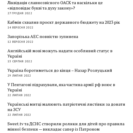
Ліквідація славнозвісного ОАСК та наскільки це
«відповідає букві та духу закону»?
27 ГРУДНЯ 2022
Кабмін схвалив проєкт державного бюджету на 2023 рік
14 ВЕРЕСНЯ 2022
Запорізька АЕС повністю зупинена
12 ВЕРЕСНЯ 2022
Англійській мові можуть надати особливий статус в
Україні
13 СЕРПНЯ 2022
Україна боротиметься до кінця – Назар Розлуцький
29 ЛИПНЯ 2022
У Пентагоні підрахували, яка частина армії рф воює в
Україні
22 ЛИПНЯ 2022
Українські митці малюють патріотичні листівки за донати
на ЗСУ
22 ЛИПНЯ 2022
Sweet.tv та ДСНС створили ролики для дітей про правила
мінної безпеки — викладає сапер із Патроном