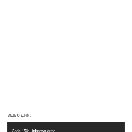
ВІДЕО ДНЯ:
Відеопрогравач
Code 150: Unknown error.