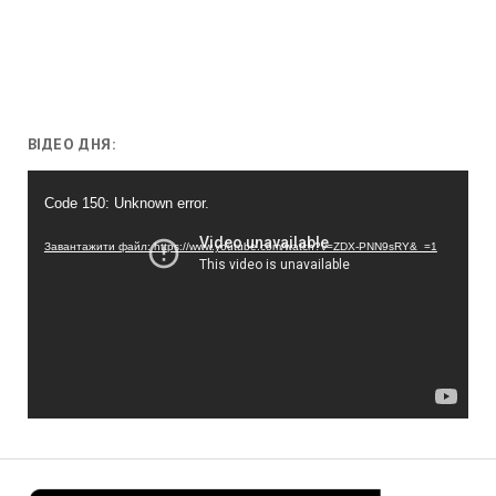
ВІДЕО ДНЯ:
Відеопрогравач
Code 150: Unknown error.
Завантажити файл: https://www.youtube.com/watch?v=ZDX-PNN9sRY&_=1