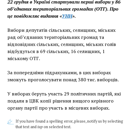
22 грудня в Україні стартували перші вибори у 86
об’єднаних територіальних громадах (ОТГ). Про
це повідомляє видання «
УНН
».
Вибори депутатів сільських, селищних, міських
рад об’єднаних територіальних громад та
відповідних сільських, селищних, міських голів
відбудуться в 69 сільських, 16 селищних, 1
міському ОТГ.
За попередніми підрахунками, в цих виборах
зможуть проголосувати понад 380 тис. виборців.
У виборах беруть участь 29 політичних партій, які
подали в ЦВК копії рішення вищого керівного
органу партії про участь в місцевих виборах.
If you have found a spelling error, please, notify us by selecting
that text and
tap
on selected text.