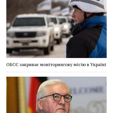
ОБСЄ закриває моніторингову місію в Україні