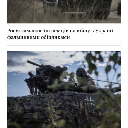
Росія заманює іноземців на війну в Україні
фальшивими обіцянками