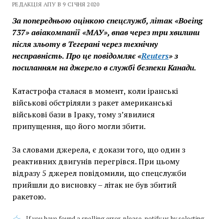
РЕДАКЦІЯ АПУ В 9 СІЧНЯ 2020
За попередньою оцінкою спецслужб, літак «Boeing
737» авіакомпанії «МАУ», впав через три хвилини
після зльоту в Тегерані через технічну
несправність. Про це повідомляє «
Reuters
» з
посиланням на джерело в службі безпеки Канади.
Катастрофа сталася в момент, коли іранські
військові обстріляли з ракет американські
військові бази в Іраку, тому з’явилися
припущення, що його могли збити.
За словами джерела, є докази того, що один з
реактивних двигунів перегрівся. При цьому
відразу 5 джерел повідомили, що спецслужби
прийшли до висновку – літак не був збитий
ракетою.
If you have found a spelling error, please, notify us by selecting