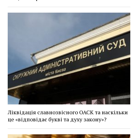
Ліквідація славнозвісного ОАСК та наскільки
це «відповідає букві та духу закону»?