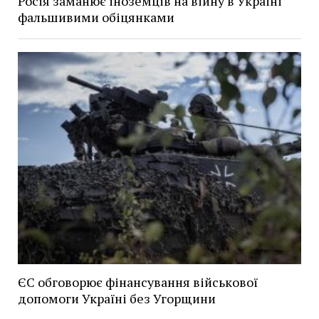
Росія заманює іноземців на війну в Україні
фальшивими обіцянками
ЄС обговорює фінансування військової
допомоги Україні без Угорщини