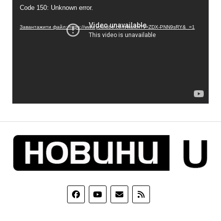
Code 150: Unknown error.
Завантажити файл: https://www.youtube.com/watch?v=ZDX-PNN9sRY&_=1