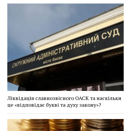
Ліквідація славнозвісного ОАСК та наскільки
це «відповідає букві та духу закону»?