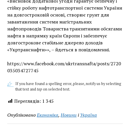
«Висновок додаткової угоди гарантує безпечну і
стійку роботу нафтотранспортної системи України
на довгостроковій основі, створює грунт для
завантаження системи магістральних
нафтопроводів Товариства транзитними обсягами
нафти в напрямку країн Європи і забезпечує
довгострокове стабільне джерело доходів
«Укртранснафти»», – йдеться в повідомленні.
https://www.facebook.com/ukrtransnafta/posts/2720
035034727745
If you have found a spelling error, please, notify us by selecting
that text and
tap
on selected text.
Переглядів:
1 345
Опубліковано
Економіка
,
Новини
і
Україна