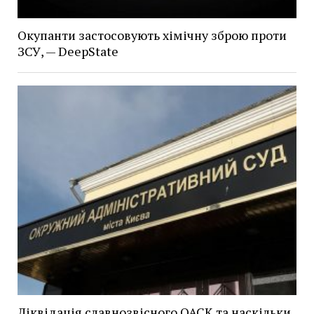
Окупанти застосовують хімічну зброю проти
ЗСУ, — DeepState
Ліквідація славнозвісного ОАСК та наскільки