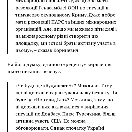
міжнародній спільноті. Дуже добре мати
резолюції Генасамблеї ООН по ситуації в
тимчасово окупованому Криму. Дуже добре
мати резолюції ПАРЄ та інших міжнародних
організацій. Але, якщо ми можемо піти далі і
на міжнародному рівні створити цю
площадку, ми готові брати активну участь в
цьому», – сказав Кориневич.
На його думку, єдиного «рецепту» вирішення
цього питання не існує.
«Чи буде це «Будапешт +»? Можливо. Тому
що ці держави гарантували нашу безпеку. Чи
буде це «Нормандія +»? Можливо, тому що
ці держави вже включилися у вирішення
ситуації по Донбасу. Плюс Туреччина, більш
активна участь США. Це можна
обговорювати. Однак спочатку Україні