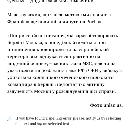
зусиль», – додав глава МЗС Німеччини.
Маас зауважив, що з цією метою «ми спільно з
Францією ще повинні вплинути на Росію».
«Попри серйозні питання, які зараз обговорюють
Берлін і Москва, в понеділок йтиметься про
припинення кровопролиття на європейській
території, яке відбувається практично на
щоденній основі», – заявив глава МЗС, маючи на
увазі політичні розбіжності між РФ і ФРН у зв’язку з
убивством колишнього чеченського польового
командира в Берліні і недостатньо активну
залученість Москви у розслідування цієї справи.
Фото
unian.ua.
If you have found a spelling error, please, notify us by selecting
that text and
tap
on selected text.