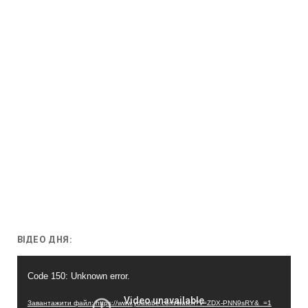
ВІДЕО ДНЯ:
Відеопрогравач
Code 150: Unknown error.
Завантажити файл: https://www.youtube.com/watch?v=ZDX-PNN9sRY&_=1