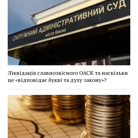
Ліквідація славнозвісного ОАСК та наскільки
це «відповідає букві та духу закону»?