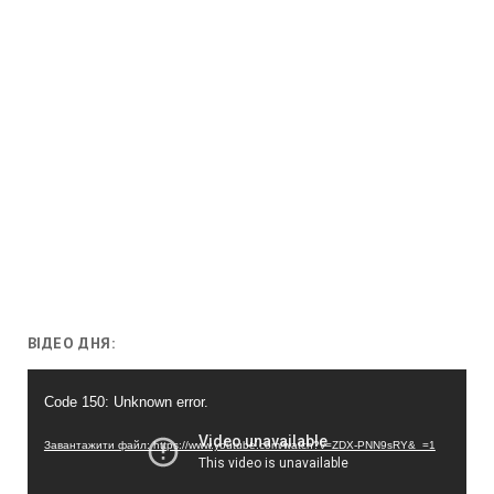
ВІДЕО ДНЯ:
Відеопрогравач
Code 150: Unknown error.
Завантажити файл: https://www.youtube.com/watch?v=ZDX-PNN9sRY&_=1