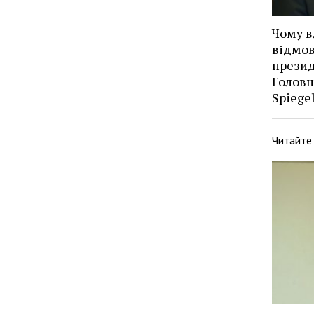
Чому в
відмов
презид
Головн
Spiege
Читайте