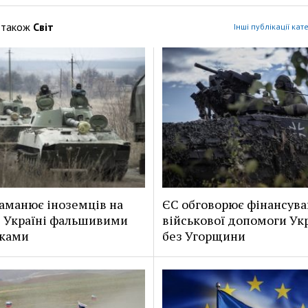
 також
Світ
Інші публікації кате
заманює іноземців на
ЄС обговорює фінансув
в Україні фальшивими
військової допомоги Укр
нками
без Угорщини