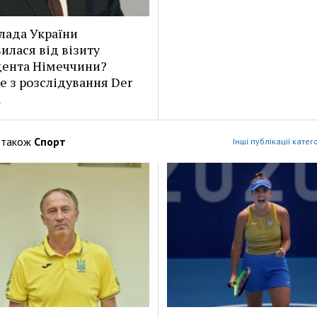
лада України
илася від візиту
ента Німеччини?
е з розслідування Der
l
 також
Спорт
Інші публікації катег