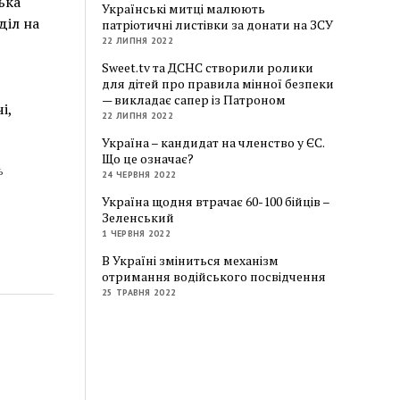
ька
Українські митці малюють
діл на
патріотичні листівки за донати на ЗСУ
22 ЛИПНЯ 2022
Sweet.tv та ДСНС створили ролики
для дітей про правила мінної безпеки
— викладає сапер із Патроном
і,
22 ЛИПНЯ 2022
Україна – кандидат на членство у ЄС.
Що це означає?
ь
24 ЧЕРВНЯ 2022
Україна щодня втрачає 60-100 бійців –
Зеленський
1 ЧЕРВНЯ 2022
В Україні зміниться механізм
отримання водійського посвідчення
25 ТРАВНЯ 2022