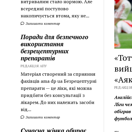
витривалим стало нормою. Але
всередині поступово
накопичується втома, яку не...
Залишити коментар
Поради для безпечного
використання
безрецептурних
«Тот
препаратів
вийш
РЕДАКЦІЯ АПУ
Матеріал створений за сприяння
«Аяк
фахівців ama dp ua Безрецептурні
препарати — це ліки, які можна
РЕДАКЦІЯ 
придбати без консультації з
Англій
лікарем. До них належать засоби
Ліги че
від...
обіграв
Залишити коментар
футболь
Сучасна жінка обирає