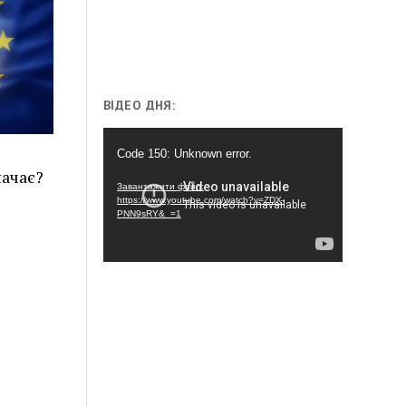
ВІДЕО ДНЯ:
Відеопрогравач
Code 150: Unknown error.
начає?
Завантажити файл:
https://www.youtube.com/watch?v=ZDX-
PNN9sRY&_=1