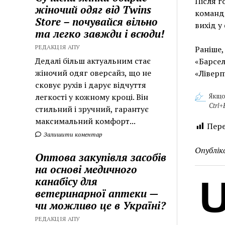
Після г
жіночий одяг від Twins
команда
Store – почувайся вільно
вихід у
та легко завжди і всюди!
РЕДАКЦІЯ АПУ
Раніше,
Дедалі більш актуальним стає
«Барсел
жіночий одяг оверсайз, що не
«Ліверп
сковує рухів і дарує відчуття
легкості у кожному кроці. Він
Якщо
Ctrl+
стильний і зручний, гарантує
максимальний комфорт...
Пере
Залишити коментар
Опублік
Оптова закупівля засобів
на основі медичного
канабісу для
ветеринарної аптеки —
чи можливо це в Україні?
РЕДАКЦІЯ АПУ