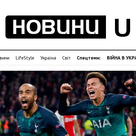
вини
LifeStyle
Україна
Світ
Спецтеми:
ВІЙНА В УКР