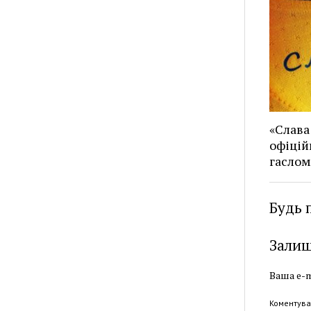
«Слава
офіцій
гаслом
Будь 
Залиш
Ваша e-m
Коментува