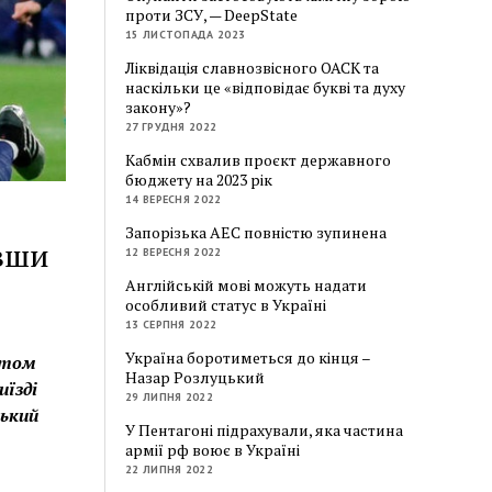
проти ЗСУ, — DeepState
15 ЛИСТОПАДА 2023
Ліквідація славнозвісного ОАСК та
наскільки це «відповідає букві та духу
закону»?
27 ГРУДНЯ 2022
Кабмін схвалив проєкт державного
бюджету на 2023 рік
14 ВЕРЕСНЯ 2022
Запорізька АЕС повністю зупинена
авши
12 ВЕРЕСНЯ 2022
Англійській мові можуть надати
особливий статус в Україні
13 СЕРПНЯ 2022
Україна боротиметься до кінця –
стом
Назар Розлуцький
иїзді
29 ЛИПНЯ 2022
ський
У Пентагоні підрахували, яка частина
армії рф воює в Україні
22 ЛИПНЯ 2022