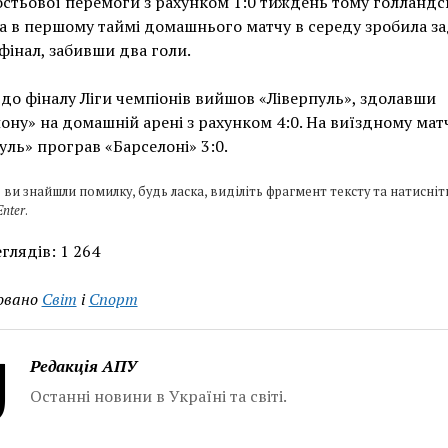
остьової перемоги з рахунком 1:0 тиждень тому голландс
 в першому таймі домашнього матчу в середу зробила за
 фінал, забивши два голи.
 до фіналу Ліги чемпіонів вийшов «Ліверпуль», здолавши
ону» на домашній арені з рахунком 4:0. На виїздному матч
уль» програв «Барселоні» 3:0.
 ви знайшли помилку, будь ласка, виділіть фрагмент тексту та натисніт
Enter
.
глядів:
1 264
овано
Світ
і
Спорт
Редакція АПУ
Останні новини в Україні та світі.