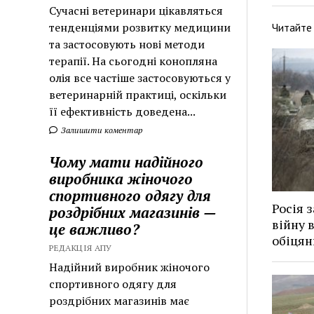
Сучасні ветеринари цікавляться
тенденціями розвитку медицини
Читайте
та застосовують нові методи
терапії. На сьогодні конопляна
олія все частіше застосовуються у
ветеринарній практиці, оскільки
її ефективність доведена...
Залишити коментар
Чому мати надійного
виробника жіночого
спортивного одягу для
Росія 
роздрібних магазинів —
війну 
це важливо?
обіця
РЕДАКЦІЯ АПУ
Надійний виробник жіночого
спортивного одягу для
роздрібних магазинів має