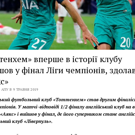
тенхем» вперше в історії клубу
ов у фінал Ліги чемпіонів, здол
с»
АПУ В 9 ТРАВНЯ 2019
ський футбольний клуб «Тоттенхем» став другим фіналі
мпіонів. У матчі-відповіді 1/2 фіналу англійський клуб на в
 «Аякс» і вийшов у фінал, де його суперником стане англій
ний клуб «Ліверпуль».