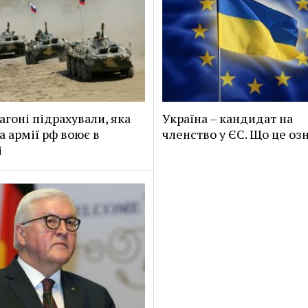
агоні підрахували, яка
Україна – кандидат на
а армії рф воює в
членство у ЄС. Що це оз
і