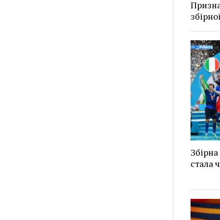
Призна
збірно
Збірна 
стала 