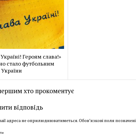
 Україні! Героям слава!»
но стало футбольним
 України
першим хто прокоментує
ити відповідь
ail адреса не оприлюднюватиметься.
Обов’язкові поля позначен
ти