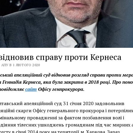
відновив справу проти Кернеса
 АПУ В 1 ЛЮТОГО 2020
ький апеляційний суд відновив розгляд справи проти мер
 Геннадія Кернеса, яка була закрита в 2018 році. Про пон
повідомляє
сайт
Офісу генпрокурора.
лтавський апеляційний суд 31 січня 2020 задовольнив
яційні скарги Офісу генерального прокурора і потерпілих
інальному провадженні за фактом позбавлення волі і
одіяння тілесних ушкоджень громадянам під час мирних 
есту в січні 2014 року на території м. Харкова. Зараз