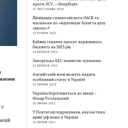
проти ЗСУ, — DeepState
15 ЛИСТОПАДА 2023
Ліквідація славнозвісного ОАСК та
наскільки це «відповідає букві та духу
закону»?
27 ГРУДНЯ 2022
Кабмін схвалив проєкт державного
бюджету на 2023 рік
14 ВЕРЕСНЯ 2022
Запорізька АЕС повністю зупинена
12 ВЕРЕСНЯ 2022
а
Англійській мові можуть надати
овлення
особливий статус в Україні
13 СЕРПНЯ 2022
Україна боротиметься до кінця –
Назар Розлуцький
29 ЛИПНЯ 2022
 у
У Пентагоні підрахували, яка частина
армії рф воює в Україні
акцій
22 ЛИПНЯ 2022