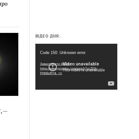
про
ВІДЕО ДНЯ:
Відеопрогравач
Code 150: Unknown error.
Завантажити файл:
https://www.youtube.com/watch?v=ZDX-
PNN9sRY&_=1
, —