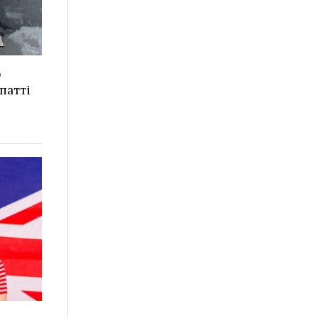
о
патті