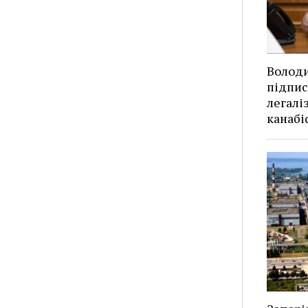
Волод
підпис
легалі
канабі