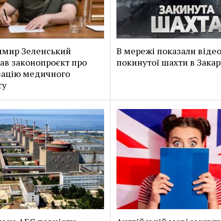
имир Зеленський
В мережі показали віде
ав законопроєкт про
покинутої шахти в Закар
зацію медичного
су