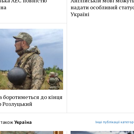
зька АЕС повністю
Англійській мові можут
ена
надати особливий статус
Україні
а боротиметься до кінця
р Розлуцький
 також
Україна
Інші публікації категор