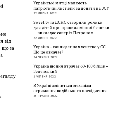
Українські митці малюють
ні
патріотичні листівки за донати на ЗСУ
22 ЛИПНЯ 2022
Sweet.tv та ДСНС створили ролики
для дітей про правила мінної безпеки
— викладає сапер із Патроном
ьне
22 ЛИПНЯ 2022
я від
Україна – кандидат на членство у ЄС.
 що за
Що це означає?
на
24 ЧЕРВНЯ 2022
Україна щодня втрачає 60-100 бійців –
Зеленський
озгляду
1 ЧЕРВНЯ 2022
В Україні зміниться механізм
отримання водійського посвідчення
25 ТРАВНЯ 2022
ь