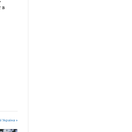
ь
 в
ії Україна »