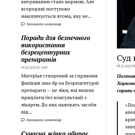
витривалим стало нормою. Але
всередині поступово
накопичується втома, яку не...
Залишити коментар
Поради для безпечного
використання
безрецептурних
Суд 
препаратів
РЕДАКЦІЯ
РЕДАКЦІЯ АПУ
Матеріал створений за сприяння
Полтавс
фахівців ama dp ua Безрецептурні
Харкова
препарати — це ліки, які можна
справи 
придбати без консультації з
лікарем. До них належать засоби
«По
від...
апел
крим
Залишити коментар
зап
Сучасна жінка обирає
прот