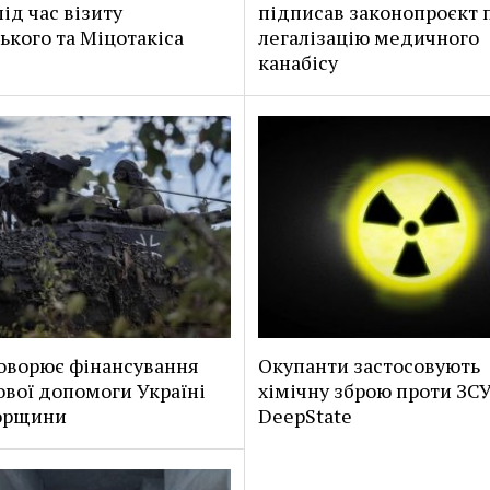
ід час візиту
підписав законопроєкт 
ького та Міцотакіса
легалізацію медичного
канабісу
оворює фінансування
Окупанти застосовують
ової допомоги Україні
хімічну зброю проти ЗСУ
горщини
DeepState