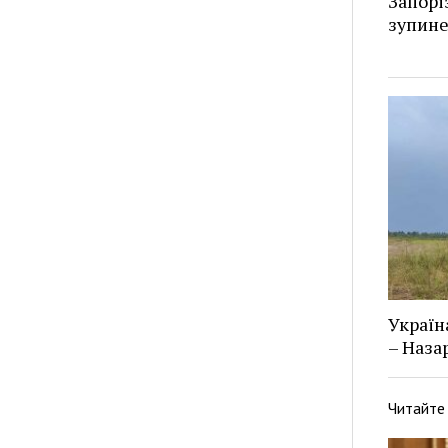
Запорі
зупин
Україн
– Наза
Читайте