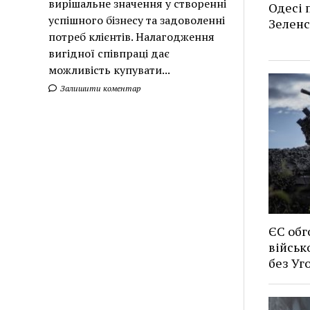
вирішальне значення у створенні
Одесі п
успішного бізнесу та задоволенні
Зеленс
потреб клієнтів. Налагодження
вигідної співпраці дає
можливість купувати...
Залишити коментар
ЄС обг
військ
без У