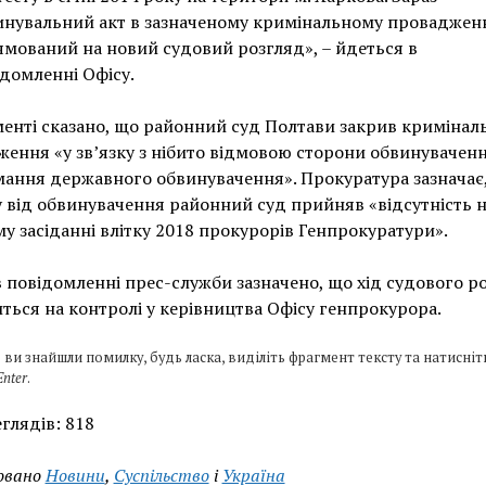
инувальний акт в зазначеному кримінальному проваджен
мований на новий судовий розгляд», – йдеться в
домленні Офісу.
енті сказано, що районний суд Полтави закрив кримінал
ення «у зв’язку з нібито відмовою сторони обвинуваченн
ання державного обвинувачення». Прокуратура зазначає,
 від обвинувачення районний суд прийняв «відсутність 
у засіданні влітку 2018 прокурорів Генпрокуратури».
 повідомленні прес-служби зазначено, що хід судового р
ться на контролі у керівництва Офісу генпрокурора.
 ви знайшли помилку, будь ласка, виділіть фрагмент тексту та натисніт
Enter
.
глядів:
818
овано
Новини
,
Суспільство
і
Україна