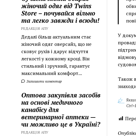
жіночий одяг від Twins
обв
Store – почувайся вільно
спря
та легко завжди і всюди!
пові
РЕДАКЦІЯ АПУ
У докум
Дедалі більш актуальним стає
провадж
жіночий одяг оверсайз, що не
підтрим
сковує рухів і дарує відчуття
відмову
легкості у кожному кроці. Він
судовом
стильний і зручний, гарантує
максимальний комфорт...
Також в
Залишити коментар
знаходи
Оптова закупівля засобів
Якщо
на основі медичного
Ctrl+
канабісу для
ветеринарної аптеки —
Пере
чи можливо це в Україні?
Опублік
РЕДАКЦІЯ АПУ