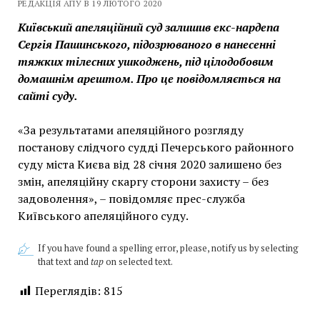
РЕДАКЦІЯ АПУ В 19 ЛЮТОГО 2020
Київський апеляційний суд залишив екс-нардепа
Сергія Пашинського, підозрюваного в нанесенні
тяжких тілесних ушкоджень, під цілодобовим
домашнім арештом. Про це повідомляється на
сайті суду.
«За результатами апеляційного розгляду
постанову слідчого судді Печерського районного
суду міста Києва від 28 січня 2020 залишено без
змін, апеляційну скаргу сторони захисту – без
задоволення», – повідомляє прес-служба
Київського апеляційного суду.
If you have found a spelling error, please, notify us by selecting
that text and
tap
on selected text.
Переглядів:
815