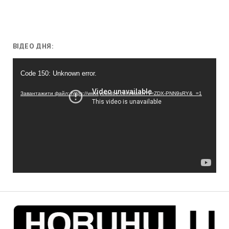
ВІДЕО ДНЯ:
Відеопрогравач
Code 150: Unknown error.
Завантажити файл: https://www.youtube.com/watch?v=ZDX-PNN9sRY&_=1