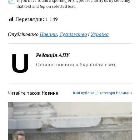
If you have found a spelling error, please, notify us by selecting
that text and
tap
on selected text.
Переглядів:
1 149
Опубліковано
Новини
,
Суспільство
і
Україна
Редакція АПУ
Останні новини в Україні та світі.
Читайте також
Новини
Інші публікації категорії Новини »