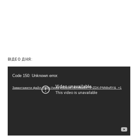
ВІДЕО ДНЯ:
Відеопрогравач
Code 150: Unknown error.
Завантажити файл: https://www.youtube.com/watch?v=ZDX-PNN9sRY&_=1