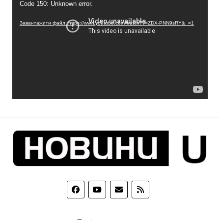
Code 150: Unknown error.
Завантажити файл: https://www.youtube.com/watch?v=ZDX-PNN9sRY&_=1