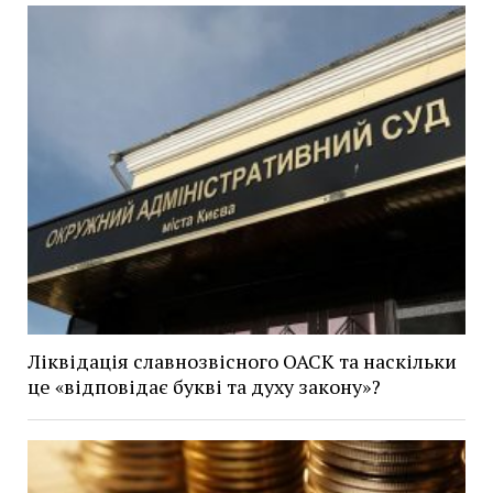
Ліквідація славнозвісного ОАСК та наскільки
це «відповідає букві та духу закону»?