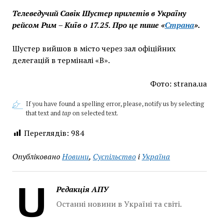
Телеведучий Савік Шустер прилетів в Україну
рейсом Рим – Київ о 17.25. Про це пише «
Страна
».
Шустер вийшов в місто через зал офіційних
делегацій в терміналі «В».
Фото: strana.ua
If you have found a spelling error, please, notify us by selecting
that text and
tap
on selected text.
Переглядів:
984
Опубліковано
Новини
,
Суспільство
і
Україна
Редакція АПУ
Останні новини в Україні та світі.