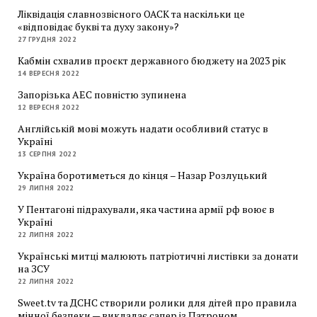
Ліквідація славнозвісного ОАСК та наскільки це
«відповідає букві та духу закону»?
27 ГРУДНЯ 2022
Кабмін схвалив проєкт державного бюджету на 2023 рік
14 ВЕРЕСНЯ 2022
Запорізька АЕС повністю зупинена
12 ВЕРЕСНЯ 2022
Англійській мові можуть надати особливий статус в
Україні
13 СЕРПНЯ 2022
Україна боротиметься до кінця – Назар Розлуцький
29 ЛИПНЯ 2022
У Пентагоні підрахували, яка частина армії рф воює в
Україні
22 ЛИПНЯ 2022
Українські митці малюють патріотичні листівки за донати
на ЗСУ
22 ЛИПНЯ 2022
Sweet.tv та ДСНС створили ролики для дітей про правила
мінної безпеки — викладає сапер із Патроном