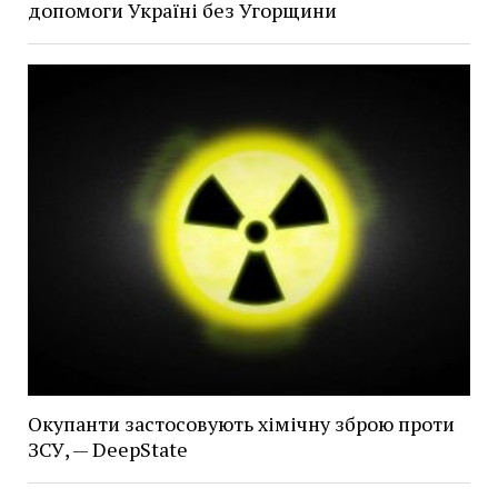
допомоги Україні без Угорщини
Окупанти застосовують хімічну зброю проти
ЗСУ, — DeepState