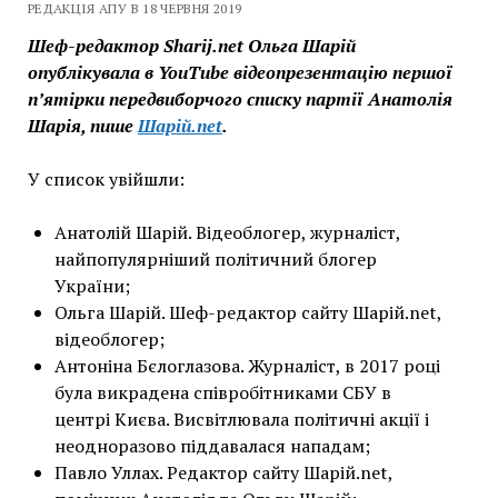
РЕДАКЦІЯ АПУ В 18 ЧЕРВНЯ 2019
Шеф-редактор Sharij.net Ольга Шарій
опублікувала в YouTube відеопрезентацію першої
п’ятірки передвиборчого списку партії Анатолія
Шарія, пише
Шарій.net
.
У список увійшли:
Анатолій Шарій. Відеоблогер, журналіст,
найпопулярніший політичний блогер
України;
Ольга Шарій. Шеф-редактор сайту Шарій.net,
відеоблогер;
Антоніна Бєлоглазова. Журналіст, в 2017 році
була викрадена співробітниками СБУ в
центрі Києва. Висвітлювала політичні акції і
неодноразово піддавалася нападам;
Павло Уллах. Редактор сайту Шарій.net,