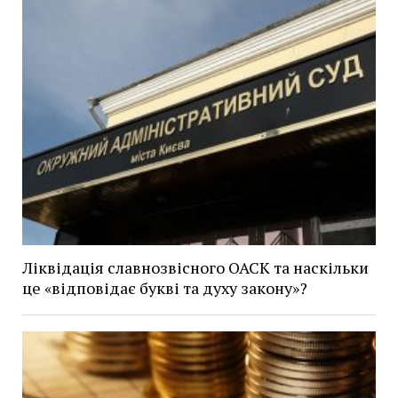
Ліквідація славнозвісного ОАСК та наскільки
це «відповідає букві та духу закону»?