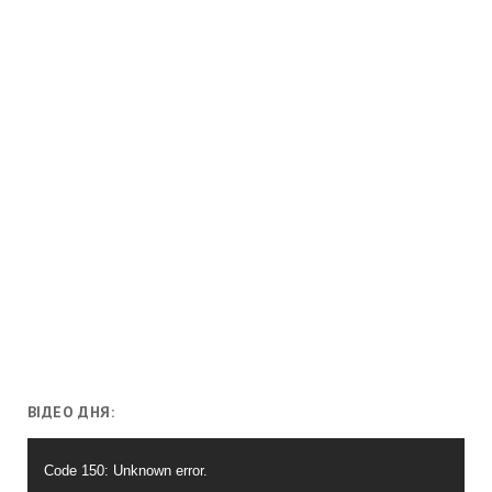
ВІДЕО ДНЯ:
Відеопрогравач
Code 150: Unknown error.