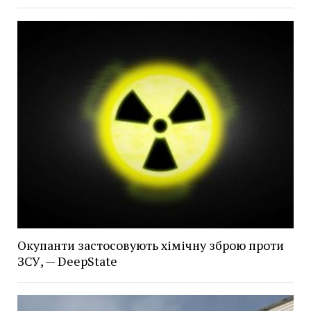
Окупанти застосовують хімічну зброю проти
ЗСУ, — DeepState