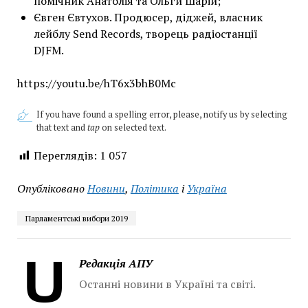
помічник Анатолія та Ольги Шарій;
Євген Євтухов. Продюсер, діджей, власник
лейблу Send Records, творець радіостанції
DJFM.
https://youtu.be/hT6x3bhB0Mc
If you have found a spelling error, please, notify us by selecting
that text and
tap
on selected text.
Переглядів:
1 057
Опубліковано
Новини
,
Політика
і
Україна
Парламентські вибори 2019
Редакція АПУ
Останні новини в Україні та світі.