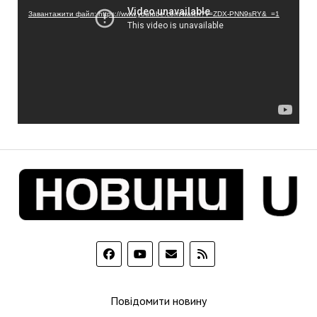
Завантажити файл: https://www.youtube.com/watch?v=ZDX-PNN9sRY&_=1
Повідомити новину