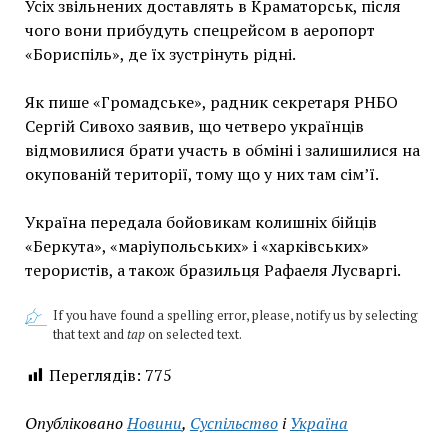
Усіх звільнених доставлять в Краматорськ, після
чого вони прибудуть спецрейсом в аеропорт
«Бориспіль», де їх зустрінуть рідні.
Як пише «Громадське», радник секретаря РНБО
Сергій Сивохо заявив, що четверо українців
відмовилися брати участь в обміні і залишилися на
окупованій території, тому що у них там сімʼї.
Україна передала бойовикам колишніх бійців
«Беркута», «маріупольських» і «харківських»
терористів, а також бразильця Рафаеля Лусваргі.
If you have found a spelling error, please, notify us by selecting
that text and
tap
on selected text.
Переглядів:
775
Опубліковано
Новини
,
Суспільство
і
Україна