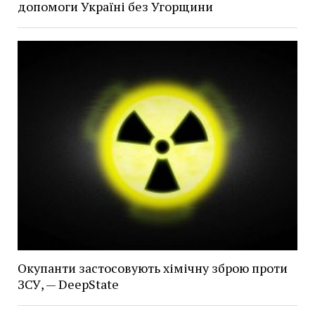
допомоги Україні без Угорщини
Окупанти застосовують хімічну зброю проти
ЗСУ, — DeepState