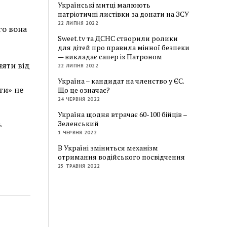
Українські митці малюють
патріотичні листівки за донати на ЗСУ
22 ЛИПНЯ 2022
го вона
Sweet.tv та ДСНС створили ролики
для дітей про правила мінної безпеки
— викладає сапер із Патроном
няти від
22 ЛИПНЯ 2022
Україна – кандидат на членство у ЄС.
ти» не
Що це означає?
24 ЧЕРВНЯ 2022
Україна щодня втрачає 60-100 бійців –
Зеленський
ь
1 ЧЕРВНЯ 2022
В Україні зміниться механізм
отримання водійського посвідчення
25 ТРАВНЯ 2022