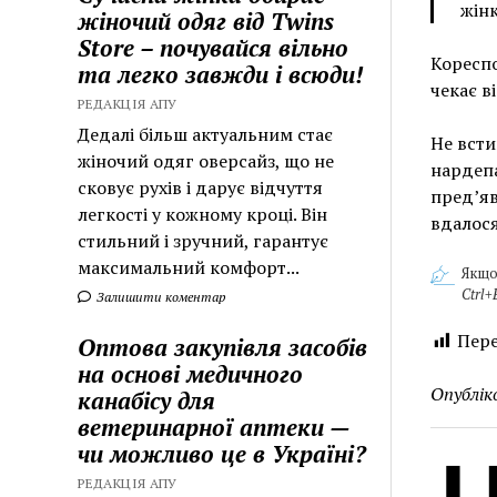
жінк
жіночий одяг від Twins
Store – почувайся вільно
Кореспо
та легко завжди і всюди!
чекає в
РЕДАКЦІЯ АПУ
Дедалі більш актуальним стає
Не всти
жіночий одяг оверсайз, що не
нардепа
сковує рухів і дарує відчуття
пред’яв
легкості у кожному кроці. Він
вдалося
стильний і зручний, гарантує
максимальний комфорт...
Якщо
Ctrl+
Залишити коментар
Пере
Оптова закупівля засобів
на основі медичного
Опублік
канабісу для
ветеринарної аптеки —
чи можливо це в Україні?
РЕДАКЦІЯ АПУ