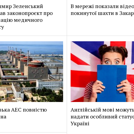
имир Зеленський
В мережі показали віде
ав законопроєкт про
покинутої шахти в Закар
зацію медичного
су
зька АЕС повністю
Англійській мові можут
ена
надати особливий статус
Україні