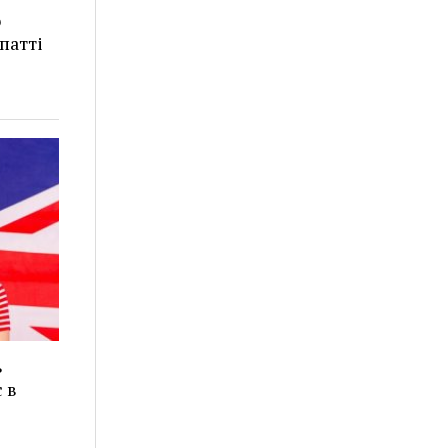
о
патті
ь
 в