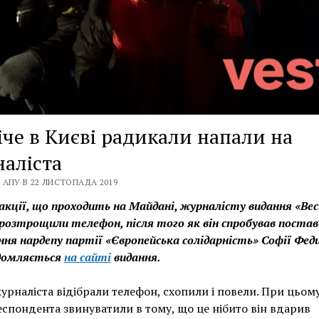
іче в Києві радикали напали на
аліста
 АПУ В 22 ЛИСТОПАДА 2019
 акції, що проходить на Майдані, журналісту видання «Ве
 розтрощили телефон, після того як він спробував поста
ня нардепу партії «Європейська солідарність» Софії Феди
ідомляється
на сайті
видання.
урналіста відібрали телефон, схопили і повели. При цьому
спондента звинуватили в тому, що це нібито він вдарив