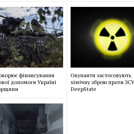
оворює фінансування
Окупанти застосовують
ової допомоги Україні
хімічну зброю проти ЗСУ
горщини
DeepState