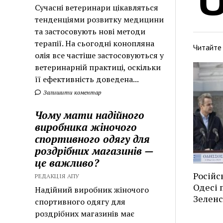
Сучасні ветеринари цікавляться
тенденціями розвитку медицини
та застосовують нові методи
терапії. На сьогодні конопляна
Читайте
олія все частіше застосовуються у
ветеринарній практиці, оскільки
її ефективність доведена...
Залишити коментар
Чому мати надійного
виробника жіночого
спортивного одягу для
роздрібних магазинів —
це важливо?
Російс
РЕДАКЦІЯ АПУ
Одесі п
Надійний виробник жіночого
Зеленс
спортивного одягу для
роздрібних магазинів має