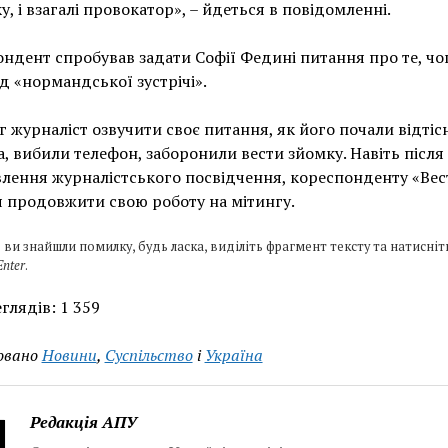
у, і взагалі провокатор», – йдеться в повідомленні.
ндент спробував задати Софії Федині питання про те, чо
ід «нормандської зустрічі».
г журналіст озвучити своє питання, як його почали відтіс
, вибили телефон, заборонили вести зйомку. Навіть після
лення журналістського посвідчення, кореспонденту «Вес
 продовжити свою роботу на мітингу.
 ви знайшли помилку, будь ласка, виділіть фрагмент тексту та натисніт
Enter
.
глядів:
1 359
овано
Новини
,
Суспільство
і
Україна
Редакція АПУ