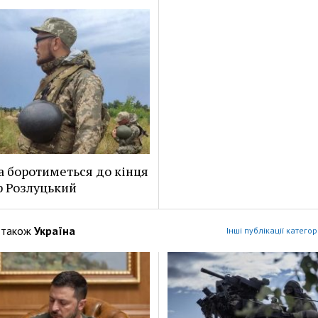
а боротиметься до кінця
р Розлуцький
 також
Україна
Інші публікації категор