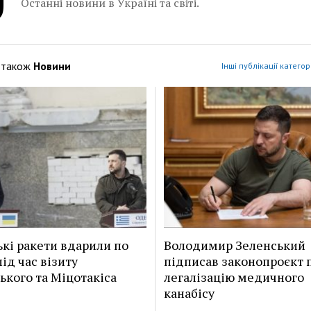
Останні новини в Україні та світі.
 також
Новини
Інші публікації категор
ькі ракети вдарили по
Володимир Зеленський
ід час візиту
підписав законопроєкт 
ького та Міцотакіса
легалізацію медичного
канабісу