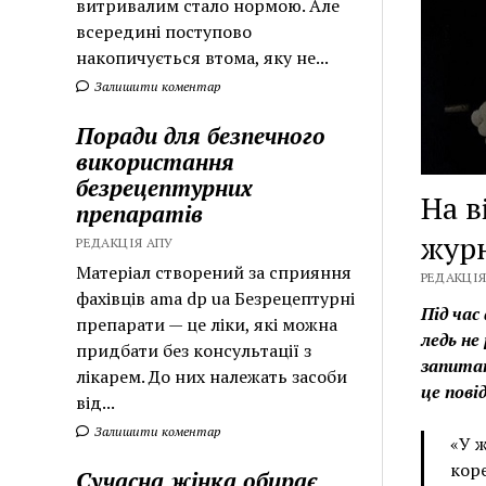
витривалим стало нормою. Але
всередині поступово
накопичується втома, яку не...
Залишити коментар
Поради для безпечного
використання
безрецептурних
На в
препаратів
журн
РЕДАКЦІЯ АПУ
Матеріал створений за сприяння
РЕДАКЦІЯ
фахівців ama dp ua Безрецептурні
Під час
препарати — це ліки, які можна
ледь не
придбати без консультації з
запитан
лікарем. До них належать засоби
це пов
від...
Залишити коментар
«У ж
коре
Сучасна жінка обирає