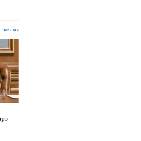
ії Новини »
про