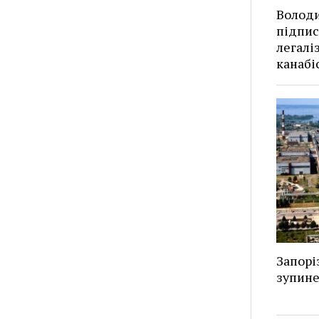
Волод
підпис
легалі
канабі
Запорі
зупин