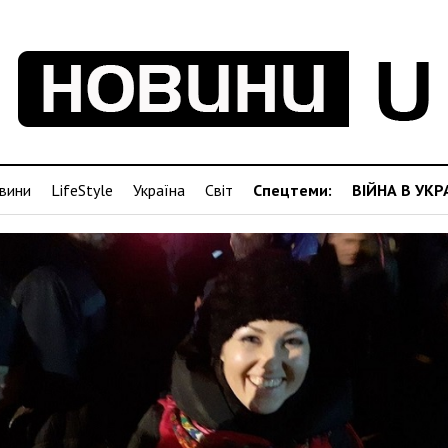
вини
LifeStyle
Україна
Світ
Спецтеми:
ВІЙНА В УКР