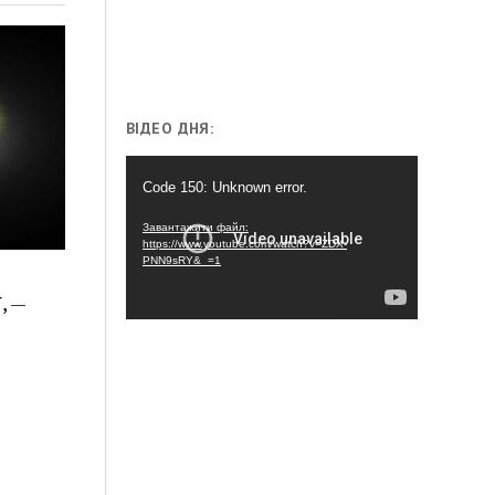
ВІДЕО ДНЯ:
Відеопрогравач
Code 150: Unknown error.
Завантажити файл:
https://www.youtube.com/watch?v=ZDX-
PNN9sRY&_=1
, —