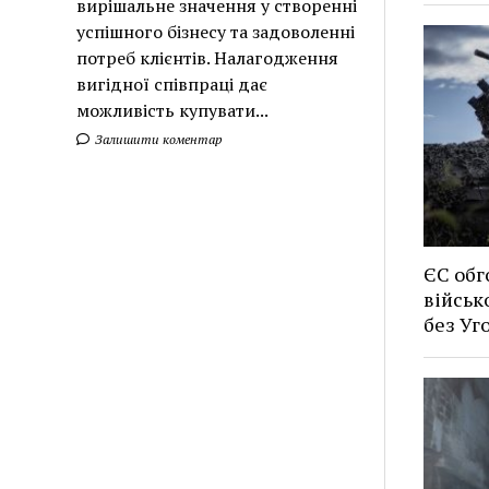
вирішальне значення у створенні
успішного бізнесу та задоволенні
потреб клієнтів. Налагодження
вигідної співпраці дає
можливість купувати...
Залишити коментар
ЄС обг
військ
без У