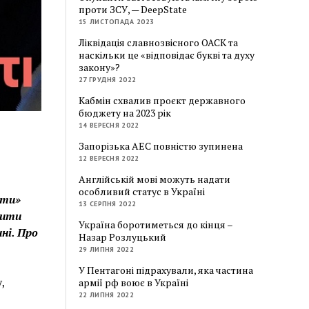
проти ЗСУ, — DeepState
15 ЛИСТОПАДА 2023
Ліквідація славнозвісного ОАСК та
наскільки це «відповідає букві та духу
закону»?
27 ГРУДНЯ 2022
Кабмін схвалив проєкт державного
бюджету на 2023 рік
14 ВЕРЕСНЯ 2022
Запорізька АЕС повністю зупинена
12 ВЕРЕСНЯ 2022
Англійській мові можуть надати
особливий статус в Україні
сти»
13 СЕРПНЯ 2022
вити
Україна боротиметься до кінця –
ні. Про
Назар Розлуцький
29 ЛИПНЯ 2022
У Пентагоні підрахували, яка частина
,
армії рф воює в Україні
22 ЛИПНЯ 2022