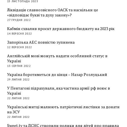
15 ЛИСТОПАДА 2023
Ліквідація славнозвісного ОАСК та наскільки це
«відповідає букві та духу закону»?
27 ГРУДНЯ 2022
Кабмін схвалив проєкт державного бюджету на 2023 рік
14 ВЕРЕСНЯ 2022
Запорізька АЕС повністю зупинена
12 ВЕРЕСНЯ 2022
Англійській мові можуть надати особливий статус в
Україні
13 СЕРПНЯ 2022
Україна боротиметься до кінця – Назар Розлуцький
29 ЛИПНЯ 2022
У Пентагоні підрахували, яка частина армії рф воює в
Україні
22 ЛИПНЯ 2022
Українські митці малюють патріотичні листівки за донати
на ЗСУ
22 ЛИПНЯ 2022
Sweet.tv та ДСНС створили ролики для дітей про правила