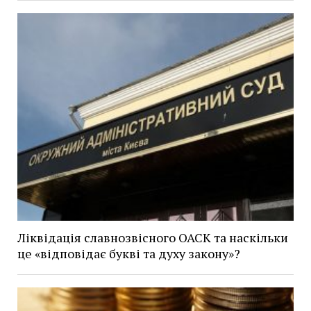
Ліквідація славнозвісного ОАСК та наскільки
це «відповідає букві та духу закону»?