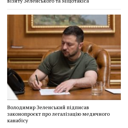
візиту Зеленського та Міцотакіса
Володимир Зеленський підписав
законопроєкт про легалізацію медичного
канабісу