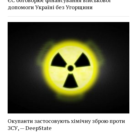
ЄС обговорює фінансування військової
допомоги Україні без Угорщини
Окупанти застосовують хімічну зброю проти
ЗСУ, — DeepState