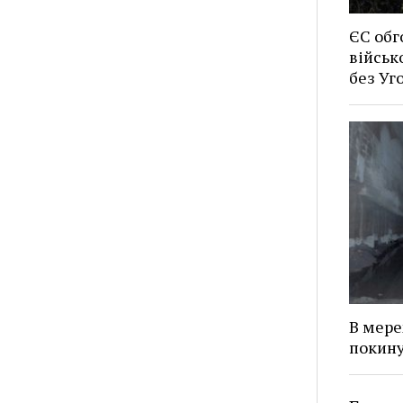
ЄС обг
військ
без У
В мере
покину