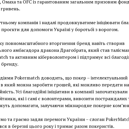
 Омаха та OFC із гарантованим загальним призовим фон
 гривень.
тньому компанія і надалі продовжуватиме ініціювати бла
 проєкти для допомоги Україні у боротьбі з ворогом.
ку повномасштабного вторгнення бренд навіть створив
ьного амбасадора дракона Драгобрата, який став талісма
tch та активним кіберволонтером і підтримує всі благоді
 бренду.
діями Pokermatch доводить, що покер – інтелектуальний 
в який можна заробити грошей, які можливо передати на
йність. Усі благодійні ініціативи в компанії започаткували
ітники, які і самі є волонтерами, вивозити постраждалих т
уть допомагати, залучаючи міжнародне покерне ком’юні
о та граємо задля перемоги України – слоган PokerMatc
ся в березні цього року і тримає разом покеристів.