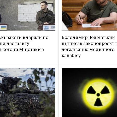
ькі ракети вдарили по
Володимир Зеленський
ід час візиту
підписав законопроєкт 
ького та Міцотакіса
легалізацію медичного
канабісу