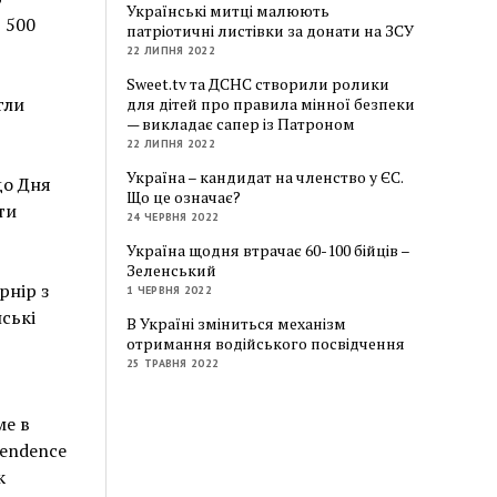
Українські митці малюють
 500
патріотичні листівки за донати на ЗСУ
22 ЛИПНЯ 2022
Sweet.tv та ДСНС створили ролики
гли
для дітей про правила мінної безпеки
— викладає сапер із Патроном
22 ЛИПНЯ 2022
Україна – кандидат на членство у ЄС.
до Дня
Що це означає?
ти
24 ЧЕРВНЯ 2022
Україна щодня втрачає 60-100 бійців –
Зеленський
рнір з
1 ЧЕРВНЯ 2022
ські
В Україні зміниться механізм
отримання водійського посвідчення
25 ТРАВНЯ 2022
ме в
pendence
к