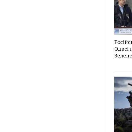
Російс
Одесі п
Зеленс