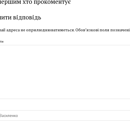
першим хто прокоментує
ити відповідь
ail адреса не оприлюднюватиметься.
Обов’язкові поля позначен
ти