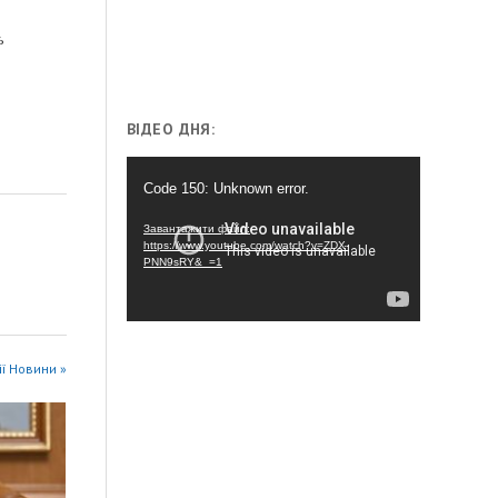
ь
ВІДЕО ДНЯ:
Відеопрогравач
Code 150: Unknown error.
Завантажити файл:
https://www.youtube.com/watch?v=ZDX-
PNN9sRY&_=1
ії Новини »