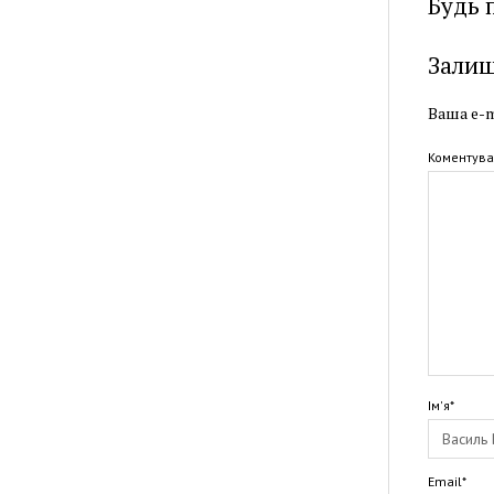
Будь 
Залиш
Ваша e-m
Коментува
Ім'я*
Email*