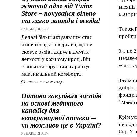
жіночий одяг від Twins
місяців
Store – почувайся вільно
000 гри
та легко завжди і всюди!
Також P
РЕДАКЦІЯ АПУ
пройти 
Дедалі більш актуальним стає
жіночий одяг оверсайз, що не
З 1 по 
сковує рухів і дарує відчуття
Незалеж
легкості у кожному кроці. Він
участь 
стильний і зручний, гарантує
максимальний комфорт...
Зазначи
Залишити коментар
доброчи
Оптова закупівля засобів
фонди д
на основі медичного
“Майсте
канабісу для
ветеринарної аптеки —
Крім ус
чи можливо це в Україні?
період 
Cup. У 
РЕДАКЦІЯ АПУ