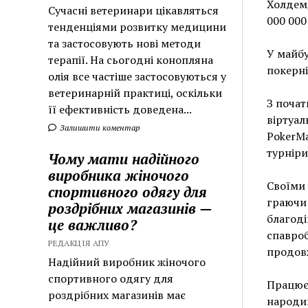
Холдем,
Сучасні ветеринари цікавляться
000 000
тенденціями розвитку медицини
та застосовують нові методи
У майбу
терапії. На сьогодні конопляна
покерні
олія все частіше застосовуються у
ветеринарній практиці, оскільки
З почат
її ефективність доведена...
віртуал
Залишити коментар
PokerMa
турніри
Чому мати надійного
виробника жіночого
Своїми 
спортивного одягу для
граючи 
роздрібних магазинів —
благоді
це важливо?
спавроб
РЕДАКЦІЯ АПУ
продовж
Надійний виробник жіночого
спортивного одягу для
Працюєм
роздрібних магазинів має
народив