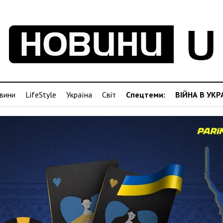
вини
LifeStyle
Україна
Світ
Спецтеми:
ВІЙНА В УКР