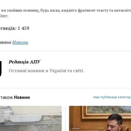
 ви знайшли помилку, будь ласка, виділіть фрагмент тексту та натисніт
Enter
.
глядів:
1 459
овано
Новини
Редакція АПУ
Останні новини в Україні та світі.
 також
Новини
Інші публікації категор