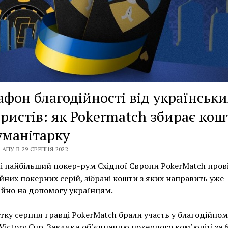
фон благодійності від українськи
ристів: як Pokermatch збирає кош
уманітарку
АПУ В 29 СЕРПНЯ 2022
і найбільший покер-рум Східної Європи PokerMatch пров
йних покерних серій, зібрані кошти з яких направить уже
йно на допомогу українцям.
тку серпня гравці PokerMatch брали участь у благодійном
 Victory Cup. Завдяки об’єднанню покерного ком’юніті за 