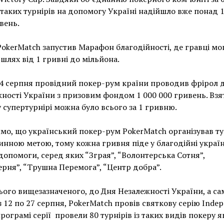
 таких турнірів на допомогу Україні надійшло вже понад 1
вень.
okerMatch запустив Марафон благодійності, де гравці мо
шлях від 1 гривні до мільйона.
24 серпня провідний покер-рум країни проводив фрірол 
ності України з призовим фондом 1 000 000 гривень. Взя
у супертурнірі можна було всього за 1 гривню.
мо, що український покер-рум PokerMatch організував ту
нною метою, тому кожна гривня піде у благодійні україн
опомоги, серед яких “Зграя”, “Волонтерська Сотня”,
рня”, “Трушна Перемога”, “Центр добра”.
ього вищезазначеного, до Дня Незалежності України, а са
з 12 по 27 серпня, PokerMatch провів святкову серію Inde
програмі серії провели 80 турнірів із таких видів покеру я