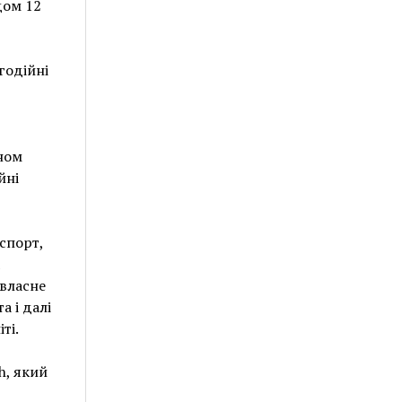
дом 12
годійні
ном
йні
спорт,
 власне
а і далі
ті.
h, який