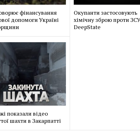
оворює фінансування
Окупанти застосовують
ової допомоги Україні
хімічну зброю проти ЗСУ
горщини
DeepState
жі показали відео
тої шахти в Закарпатті