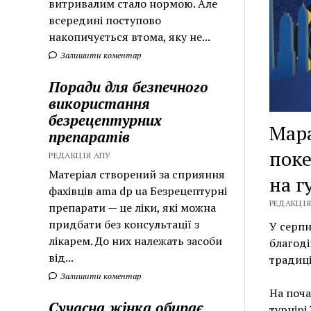
витривалим стало нормою. Але
всередині поступово
накопичується втома, яку не...
Залишити коментар
Поради для безпечного
використання
безрецептурних
Мара
препаратів
поке
РЕДАКЦІЯ АПУ
Матеріал створений за сприяння
на г
фахівців ama dp ua Безрецептурні
РЕДАКЦІЯ 
препарати — це ліки, які можна
придбати без консультації з
У серпн
лікарем. До них належать засоби
благоді
від...
традиці
Залишити коментар
На поча
Сучасна жінка обирає
турнірі