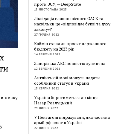
проти ЗСУ, — DeepState
15 ЛИСТОПАДА 2023
Ліквідація славнозвісного ОАСК та
наскільки це «відповідає букві та духу
закону»?
27 ГРУДНЯ 2022
Кабмін схвалив проєкт державного
бюджету на 2023 рік
х
14 ВЕРЕСНЯ 2022
Запорізька АЕС повністю зупинена
ти
12 ВЕРЕСНЯ 2022
Англійській мові можуть надати
особливий статус в Україні
13 СЕРПНЯ 2022
ів низку
Україна боротиметься до кінця –
Назар Розлуцький
29 ЛИПНЯ 2022
У Пентагоні підрахували, яка частина
армії рф воює в Україні
у
22 ЛИПНЯ 2022
6