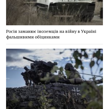
Росія заманює іноземців на війну в Україні
фальшивими обіцянками