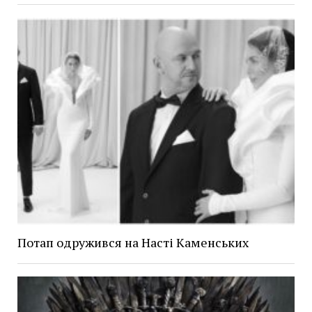
Потап одружився на Насті Каменських