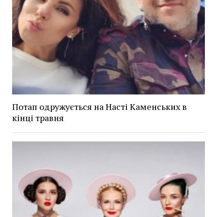
Потап одружується на Насті Каменських в
кінці травня