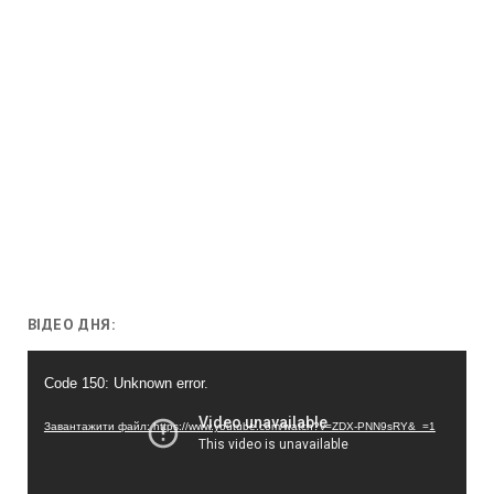
ВІДЕО ДНЯ:
Відеопрогравач
Code 150: Unknown error.
Завантажити файл: https://www.youtube.com/watch?v=ZDX-PNN9sRY&_=1