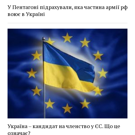
У Пентагоні підрахували, яка частина армії рф
воює в Україні
Україна – кандидат на членство у ЄС. Що це
означає?