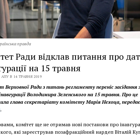
раїнська правда
тет Ради відклав питання про дат
гурації на 15 травня
АПУ В 14 ТРАВНЯ 2019
 Верховної Ради з питань регламенту переніс засідання 
навгурації Володимира Зеленського на 15 травня. Про це
ила глава секретаріату комітету Марія Нехоца, переда
а
.
ловами, комітет ще не отримав нові постанови про інавгур
кого, які зареєстрував позафракційний нардеп Віталій Куп