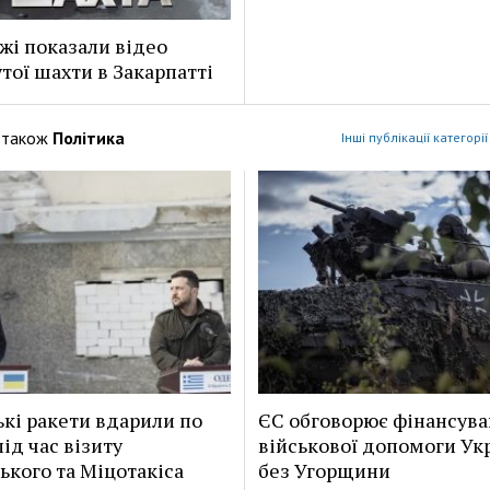
жі показали відео
тої шахти в Закарпатті
 також
Політика
Інші публікації категорі
ькі ракети вдарили по
ЄС обговорює фінансув
ід час візиту
військової допомоги Укр
ького та Міцотакіса
без Угорщини