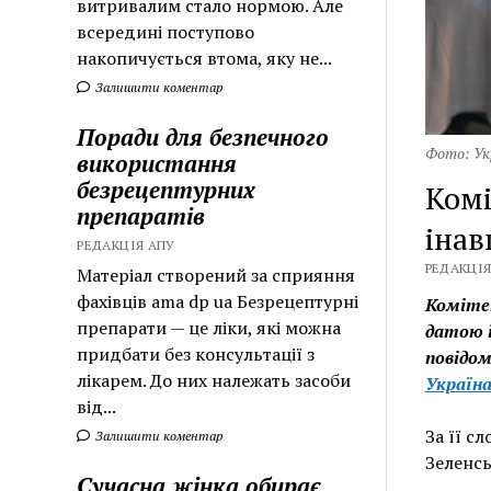
витривалим стало нормою. Але
всередині поступово
накопичується втома, яку не...
Залишити коментар
Поради для безпечного
Фото: Ук
використання
безрецептурних
Комі
препаратів
інав
РЕДАКЦІЯ АПУ
РЕДАКЦІЯ 
Матеріал створений за сприяння
фахівців ama dp ua Безрецептурні
Комітет
препарати — це ліки, які можна
датою і
придбати без консультації з
повідом
лікарем. До них належать засоби
Україн
від...
За її с
Залишити коментар
Зеленсь
Сучасна жінка обирає