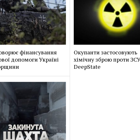
оворює фінансування
Окупанти застосовують
ової допомоги Україні
хімічну зброю проти ЗСУ
горщини
DeepState