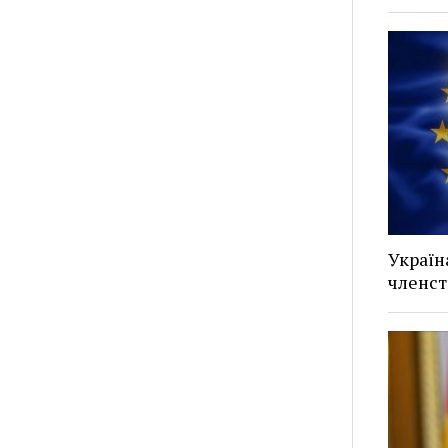
Україн
членст