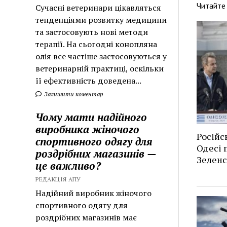
Читайте
Сучасні ветеринари цікавляться
тенденціями розвитку медицини
та застосовують нові методи
терапії. На сьогодні конопляна
олія все частіше застосовуються у
ветеринарній практиці, оскільки
її ефективність доведена...
Залишити коментар
Чому мати надійного
виробника жіночого
Російс
спортивного одягу для
Одесі п
роздрібних магазинів —
Зеленс
це важливо?
РЕДАКЦІЯ АПУ
Надійний виробник жіночого
спортивного одягу для
роздрібних магазинів має