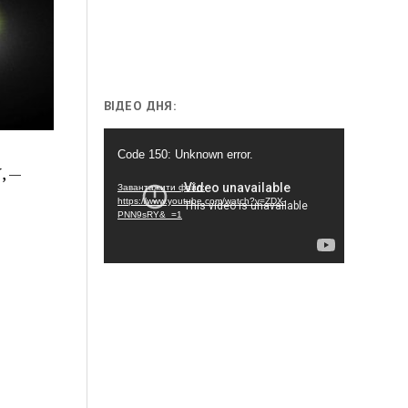
ВІДЕО ДНЯ:
Відеопрогравач
Code 150: Unknown error.
, —
Завантажити файл:
https://www.youtube.com/watch?v=ZDX-
PNN9sRY&_=1