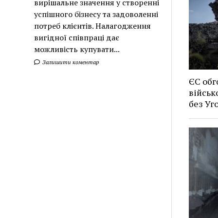
вирішальне значення у створенні
успішного бізнесу та задоволенні
потреб клієнтів. Налагодження
вигідної співпраці дає
можливість купувати...
Залишити коментар
ЄС обг
військ
без У