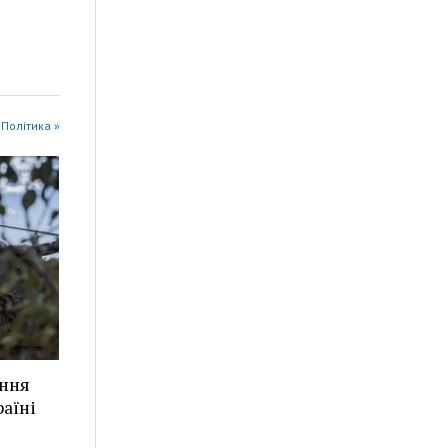
ї Політика »
ання
аїні