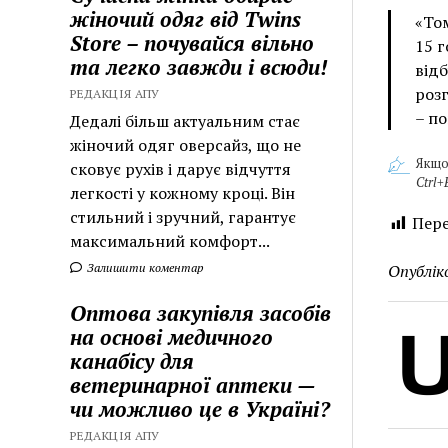
жіночий одяг від Twins
«Том
Store – почувайся вільно
15 г
та легко завжди і всюди!
відб
розг
РЕДАКЦІЯ АПУ
– по
Дедалі більш актуальним стає
жіночий одяг оверсайз, що не
Якщо
сковує рухів і дарує відчуття
Ctrl+
легкості у кожному кроці. Він
стильний і зручний, гарантує
Пере
максимальний комфорт...
Залишити коментар
Опублік
Оптова закупівля засобів
на основі медичного
канабісу для
ветеринарної аптеки —
чи можливо це в Україні?
РЕДАКЦІЯ АПУ