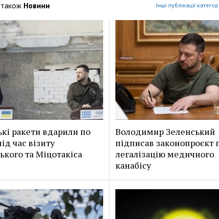
 також
Новини
Інші публікації категор
ькі ракети вдарили по
Володимир Зеленський
ід час візиту
підписав законопроєкт 
ького та Міцотакіса
легалізацію медичного
канабісу