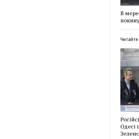
В мере
покину
Читайте
Російс
Одесі п
Зеленс