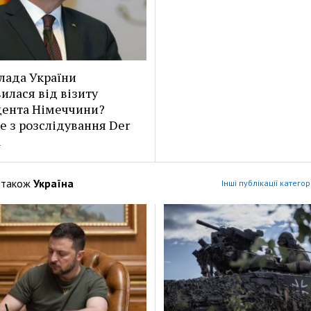
лада України
илася від візиту
ента Німеччини?
е з розслідування Der
l
 також
Україна
Інші публікації категор