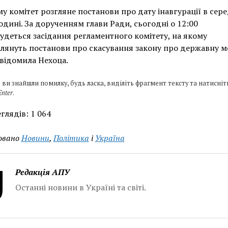
у комітет розгляне постанови про дату інавгурації в сере
одині. За дорученням глави Ради, сьогодні о 12:00
удеться засідання регламентного комітету, на якому
лянуть постанови про скасування закону про державну м
відомила Нехоца.
 ви знайшли помилку, будь ласка, виділіть фрагмент тексту та натисніт
Enter
.
глядів:
1 064
овано
Новини
,
Політика
і
Україна
Редакція АПУ
Останні новини в Україні та світі.