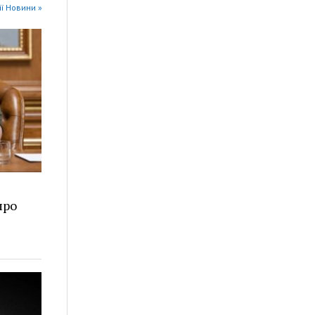
ії Новини »
про