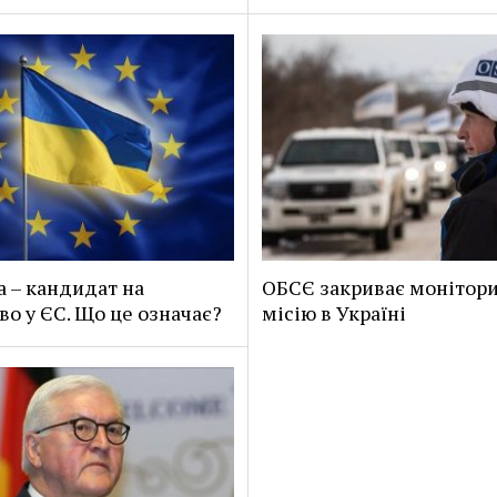
а – кандидат на
ОБСЄ закриває монітор
во у ЄС. Що це означає?
місію в Україні