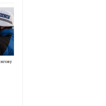
ингову