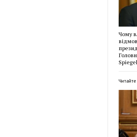
Чому в
відмов
презид
Головн
Spiege
Читайте