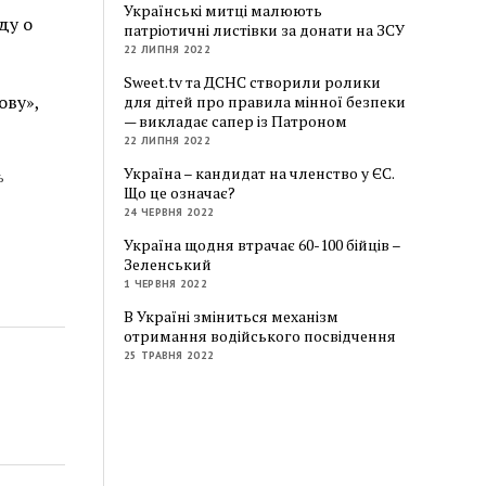
Українські митці малюють
ду о
патріотичні листівки за донати на ЗСУ
22 ЛИПНЯ 2022
Sweet.tv та ДСНС створили ролики
ову»,
для дітей про правила мінної безпеки
— викладає сапер із Патроном
22 ЛИПНЯ 2022
Україна – кандидат на членство у ЄС.
ь
Що це означає?
24 ЧЕРВНЯ 2022
Україна щодня втрачає 60-100 бійців –
Зеленський
1 ЧЕРВНЯ 2022
В Україні зміниться механізм
отримання водійського посвідчення
25 ТРАВНЯ 2022