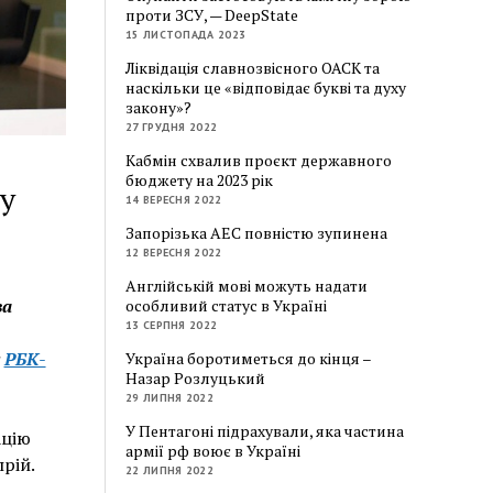
проти ЗСУ, — DeepState
15 ЛИСТОПАДА 2023
Ліквідація славнозвісного ОАСК та
наскільки це «відповідає букві та духу
закону»?
27 ГРУДНЯ 2022
Кабмін схвалив проєкт державного
бюджету на 2023 рік
у
14 ВЕРЕСНЯ 2022
Запорізька АЕС повністю зупинена
12 ВЕРЕСНЯ 2022
Англійській мові можуть надати
за
особливий статус в Україні
13 СЕРПНЯ 2022
є
РБК-
Україна боротиметься до кінця –
Назар Розлуцький
29 ЛИПНЯ 2022
У Пентагоні підрахували, яка частина
ацію
армії рф воює в Україні
рій.
22 ЛИПНЯ 2022