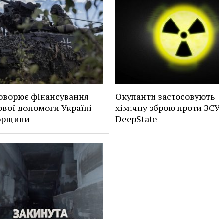
оворює фінансування
Окупанти застосовують
ової допомоги Україні
хімічну зброю проти ЗСУ
горщини
DeepState