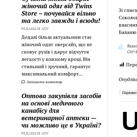
жіночий одяг від Twins
Зі спис
Store – почувайся вільно
Соколов
та легко завжди і всюди!
власним
РЕДАКЦІЯ АПУ
Баланюк
Дедалі більш актуальним стає
жіночий одяг оверсайз, що не
Якщо
сковує рухів і дарує відчуття
Ctrl+
легкості у кожному кроці. Він
Пере
стильний і зручний, гарантує
максимальний комфорт...
Опублік
Залишити коментар
Парламен
Оптова закупівля засобів
на основі медичного
канабісу для
ветеринарної аптеки —
чи можливо це в Україні?
РЕДАКЦІЯ АПУ