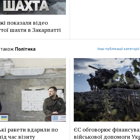
жі показали відео
тої шахти в Закарпатті
 також
Політика
Інші публікації категорі
ькі ракети вдарили по
ЄС обговорює фінансув
ід час візиту
військової допомоги Укр