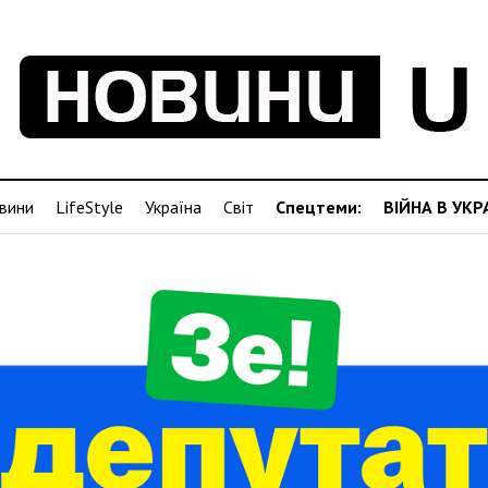
вини
LifeStyle
Україна
Світ
Спецтеми:
ВІЙНА В УКР