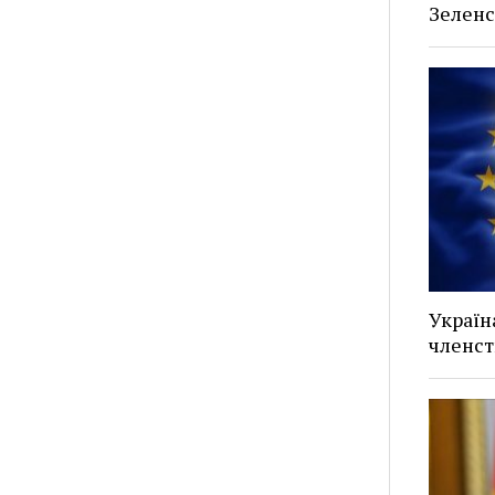
Зеленс
Україн
членст