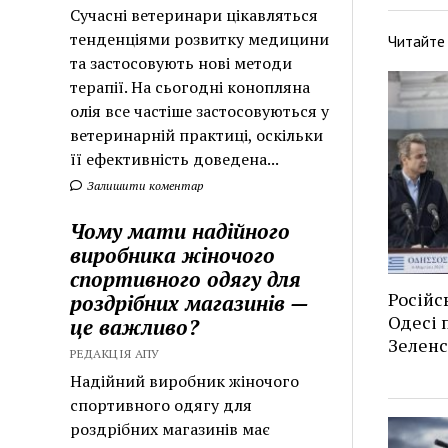
Сучасні ветеринари цікавляться
тенденціями розвитку медицини
Читайте
та застосовують нові методи
терапії. На сьогодні конопляна
олія все частіше застосовуються у
ветеринарній практиці, оскільки
її ефективність доведена...
Залишити коментар
Чому мати надійного
виробника жіночого
спортивного одягу для
Російс
роздрібних магазинів —
Одесі п
це важливо?
Зеленс
РЕДАКЦІЯ АПУ
Надійний виробник жіночого
спортивного одягу для
роздрібних магазинів має