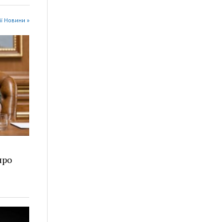
ії Новини »
про