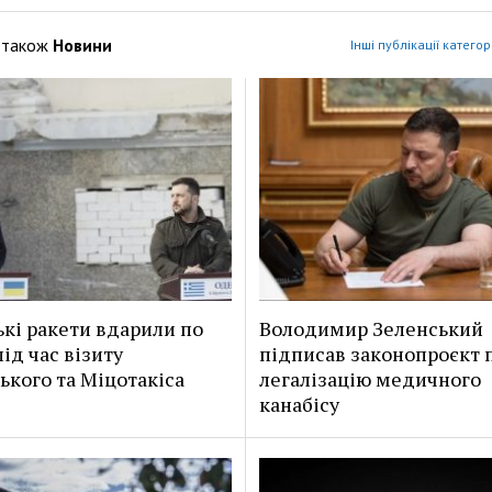
 також
Новини
Інші публікації категор
ькі ракети вдарили по
Володимир Зеленський
ід час візиту
підписав законопроєкт 
ького та Міцотакіса
легалізацію медичного
канабісу