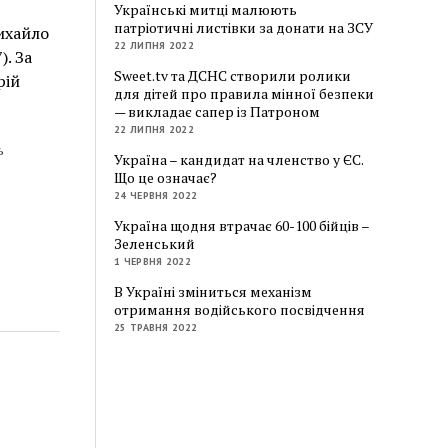
Українські митці малюють
патріотичні листівки за донати на ЗСУ
ихайло
22 ЛИПНЯ 2022
). За
Sweet.tv та ДСНС створили ролики
рій
для дітей про правила мінної безпеки
— викладає сапер із Патроном
22 ЛИПНЯ 2022
ь
Україна – кандидат на членство у ЄС.
Що це означає?
24 ЧЕРВНЯ 2022
Україна щодня втрачає 60-100 бійців –
Зеленський
1 ЧЕРВНЯ 2022
В Україні зміниться механізм
отримання водійського посвідчення
25 ТРАВНЯ 2022