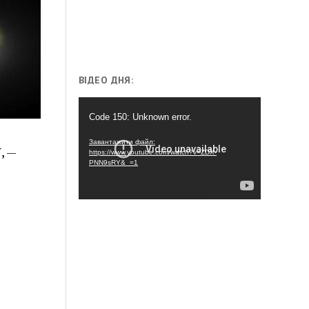
ВІДЕО ДНЯ:
Відеопрогравач
Code 150: Unknown error.
Завантажити файл:
, —
https://www.youtube.com/watch?v=ZDX-
PNN9sRY&_=1