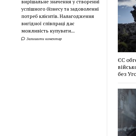
вирішальне значення у створенні
успішного бізнесу та задоволенні
потреб клієнтів. Налагодження
вигідної співпраці дає
можливість купувати...
Залишити коментар
ЄС обг
військ
без У