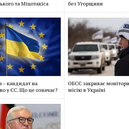
ького та Міцотакіса
без Угорщини
а – кандидат на
ОБСЄ закриває монітор
во у ЄС. Що це означає?
місію в Україні