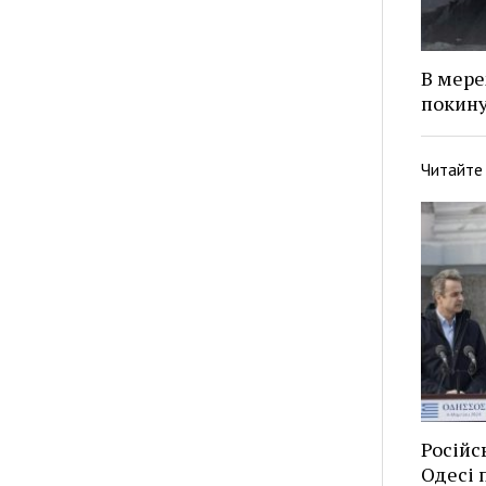
В мере
покину
Читайте
Російс
Одесі п