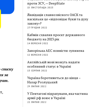
проти ЗСУ, — DeepState
15 ЛИСТОПАДА 2023
Ліквідація славнозвісного ОАСК та
наскільки це «відповідає букві та духу
закону»?
27 ГРУДНЯ 2022
Кабмін схвалив проєкт державного
бюджету на 2023 рік
14 ВЕРЕСНЯ 2022
Запорізька АЕС повністю зупинена
12 ВЕРЕСНЯ 2022
Англійській мові можуть надати
особливий статус в Україні
 списку
13 СЕРПНЯ 2022
ах за
Україна боротиметься до кінця –
gram.
Назар Розлуцький
29 ЛИПНЯ 2022
т,
У Пентагоні підрахували, яка частина
армії рф воює в Україні
22 ЛИПНЯ 2022