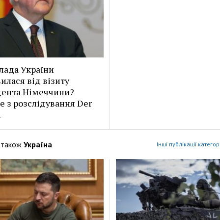
лада України
илася від візиту
ента Німеччини?
е з розслідування Der
l
 також
Україна
Інші публікації категор