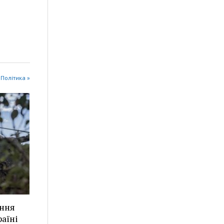
ї Політика »
ання
аїні