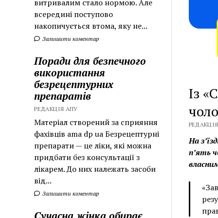
витривалим стало нормою. Але
всередині поступово
накопичується втома, яку не...
Залишити коментар
Поради для безпечного
використання
безрецептурних
Із «
препаратів
чоло
РЕДАКЦІЯ АПУ
Матеріал створений за сприяння
РЕДАКЦІЯ
фахівців ama dp ua Безрецептурні
На з’їз
препарати — це ліки, які можна
п’ять ч
придбати без консультації з
власни
лікарем. До них належать засоби
від...
«Зав
Залишити коментар
резу
прав
Сучасна жінка обирає