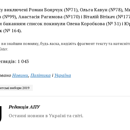
ку виключені Роман Боярчук (№71), Ольга Кавун (№78), М
 (№99), Анастасія Рагимова (№170) і Віталій Вітікач (№177
 бажанням список покинули Олена Коробкова (№ 31) і Ю
 (№ 164).
 ви знайшли помилку, будь ласка, виділіть фрагмент тексту та натисніт
Enter
.
глядів:
1 043
овано
Новини
,
Політика
і
Україна
тські вибори 2019
Редакція АПУ
Останні новини в Україні та світі.