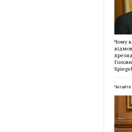
Чому в
відмов
презид
Головн
Spiege
Читайте