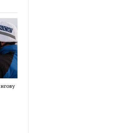
ингову