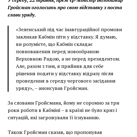
Гройсман оголосить про свою відставку з поста
глави уряду.
«Зеленський під час інавгураційної промови
закликав Кабмін піти у відставку. Я думаю,
ви розумієте, що Кабмін складає
повноваження перед новообраною
Верховною Радою, а не перед президентом.
Але, разом з тим, я прийняв для себе
рішення подати у відставку відразу після
проведення в середу чергового засідання
уряду», – анонсував Гройсман.
За словами Гройсмана, йому не соромно за три
роки роботи в Кабміні – в країні не було криз і
ситуацій, які загрожували її існуванню.
Також Гройсман сказав, що пропонував