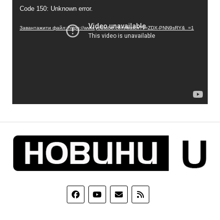
Code 150: Unknown error.
Завантажити файл: https://www.youtube.com/watch?v=ZDX-PNN9sRY&_=1