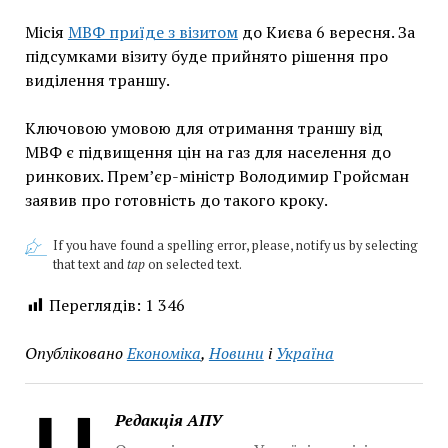
Місія
МВФ приїде з візитом
до Києва 6 вересня. За
підсумками візиту буде прийнято рішення про
виділення траншу.
Ключовою умовою для отримання траншу від
МВФ є підвищення цін на газ для населення до
ринкових. Прем’єр-міністр Володимир Гройсман
заявив про готовність до такого кроку.
If you have found a spelling error, please, notify us by selecting
that text and
tap
on selected text.
Переглядів:
1 346
Опубліковано
Економіка
,
Новини
і
Україна
Редакція АПУ