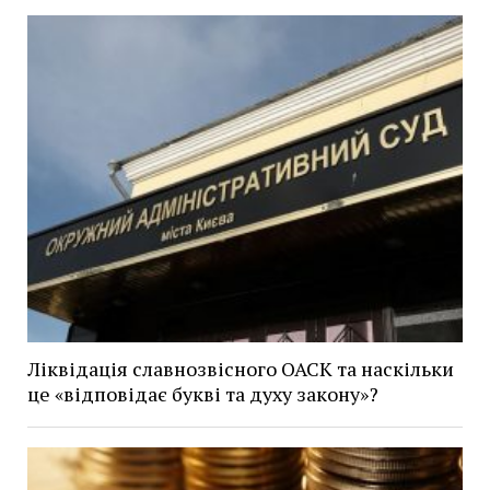
Ліквідація славнозвісного ОАСК та наскільки
це «відповідає букві та духу закону»?