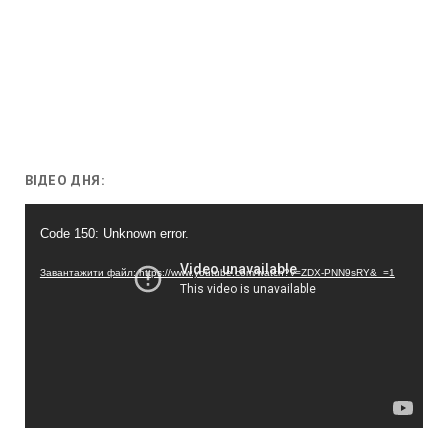
ВІДЕО ДНЯ:
Відеопрогравач
Code 150: Unknown error.
Завантажити файл: https://www.youtube.com/watch?v=ZDX-PNN9sRY&_=1