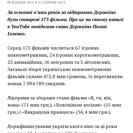
РЕДАКЦІЯ АПУ В 21 СЕРПНЯ 2019
За останні п’ять років за підтримки Держкіно
були створені 173 фільми. Про це на своєму каналі
в YouTube повідомив глава Держкіно Пилип
Іллєнко.
Серед 173 фільмів числяться 67 ігрових
повнометражних, 24 ігрових короткометражних,
23 анімаційних, 56 неігрових та 3 літописних.
Загальні збори українських повнометражних
фільмів склали 472,8 млн гривень, їх переглянули
понад 7 094 789 глядачів.
Лідерами за зборами стали фільми «Я, ти, він,
вона» (71 млн грн.), «Божевільне весілля» (55 млн
грн.) і «Викрадена принцеса» (36,4 млн грн.).
Держфінансування українського кіно за ці роки