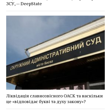
ЗСУ, — DeepState
Ліквідація славнозвісного ОАСК та наскільки
це «відповідає букві та духу закону»?