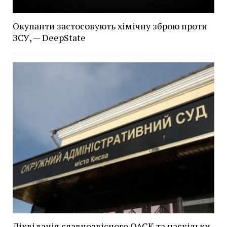
Окупанти застосовують хімічну зброю проти
ЗСУ, — DeepState
Ліквідація славнозвісного ОАСК та наскільки