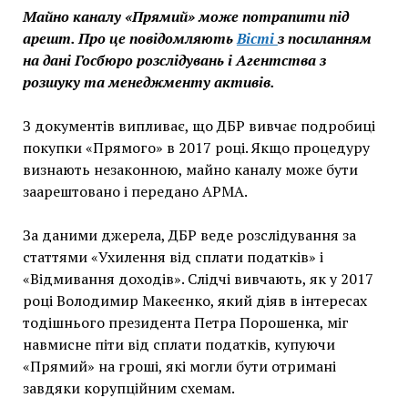
Майно каналу «Прямий» може потрапити під
арешт. Про це повідомляють
Вісті
з посиланням
на дані Госбюро розслідувань і Агентства з
розшуку та менеджменту активів.
З документів випливає, що ДБР вивчає подробиці
покупки «Прямого» в 2017 році. Якщо процедуру
визнають незаконною, майно каналу може бути
заарештовано і передано АРМА.
За даними джерела, ДБР веде розслідування за
статтями «Ухилення від сплати податків» і
«Відмивання доходів». Слідчі вивчають, як у 2017
році Володимир Макеєнко, який діяв в інтересах
тодішнього президента Петра Порошенка, міг
навмисне піти від сплати податків, купуючи
«Прямий» на гроші, які могли бути отримані
завдяки корупційним схемам.