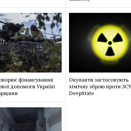
оворює фінансування
Окупанти застосовують
ової допомоги Україні
хімічну зброю проти ЗСУ
горщини
DeepState