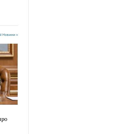
ії Новини »
про