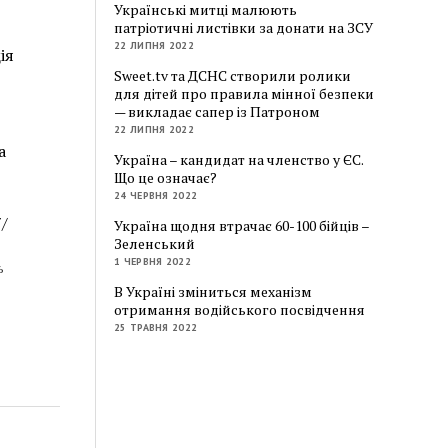
Українські митці малюють
патріотичні листівки за донати на ЗСУ
22 ЛИПНЯ 2022
ія
Sweet.tv та ДСНС створили ролики
для дітей про правила мінної безпеки
— викладає сапер із Патроном
22 ЛИПНЯ 2022
а
Україна – кандидат на членство у ЄС.
Що це означає?
24 ЧЕРВНЯ 2022
/
Україна щодня втрачає 60-100 бійців –
Зеленський
1 ЧЕРВНЯ 2022
ь
В Україні зміниться механізм
отримання водійського посвідчення
25 ТРАВНЯ 2022