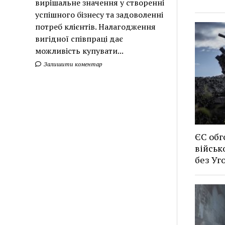
вирішальне значення у створенні
успішного бізнесу та задоволенні
потреб клієнтів. Налагодження
вигідної співпраці дає
можливість купувати...
Залишити коментар
ЄС обг
військ
без У