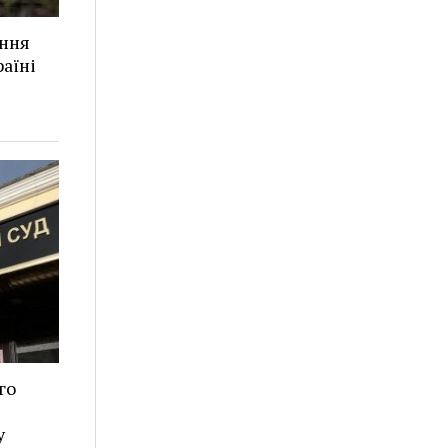
ання
аїні
го
у