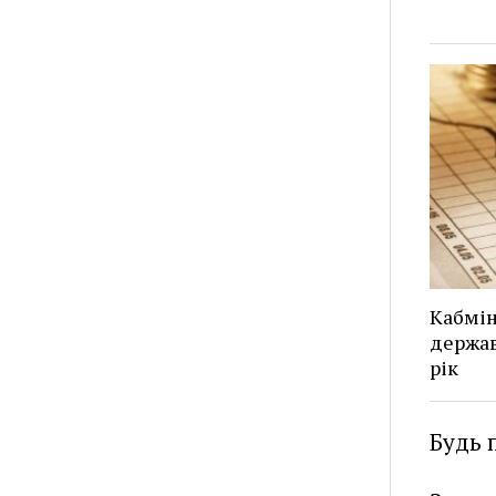
Кабмін
держав
рік
Будь 