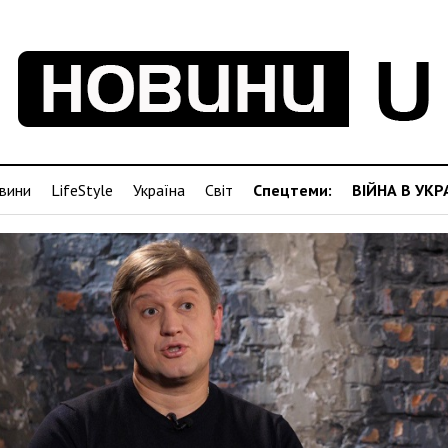
вини
LifeStyle
Україна
Світ
Спецтеми:
ВІЙНА В УКР