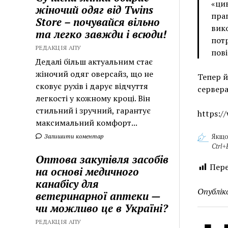
«цив
жіночий одяг від Twins
прап
Store – почувайся вільно
вик
та легко завжди і всюди!
потр
РЕДАКЦІЯ АПУ
пов
Дедалі більш актуальним стає
жіночий одяг оверсайз, що не
Тепер й
сковує рухів і дарує відчуття
сервера
легкості у кожному кроці. Він
стильний і зручний, гарантує
https:/
максимальний комфорт...
Залишити коментар
Якщо
Ctrl+
Оптова закупівля засобів
Пере
на основі медичного
канабісу для
Опублік
ветеринарної аптеки —
чи можливо це в Україні?
РЕДАКЦІЯ АПУ