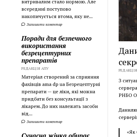
витривалим стало нормою. Але
всередині поступово
накопичується втома, яку не...
Залишити коментар
Поради для безпечного
використання
Дани
безрецептурних
препаратів
секр
РЕДАКЦІЯ АПУ
РЕДАКЦІЯ 
Матеріал створений за сприяння
З ситуа
фахівців ama dp ua Безрецептурні
сервера
препарати — це ліки, які можна
РНБО О
придбати без консультації з
лікарем. До них належать засоби
Данилюк
від...
сервері
Залишити коментар
«Як 
Сучасна жінка обирає