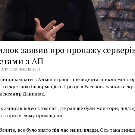
люк заявив про пропажу серверів
етами з АП
АПУ В 29 ТРАВНЯ 2019
ційної кімнати в Адміністрації президента зникли монітор
 з секретною інформацією. Про це в Facebook заявив секр
лександр Данилюк.
 записав відео в кімнаті, де раніше були монітори, під’єд
в в прилеглому приміщенні.
бачите, все було знято під час зміни влади. Ось така вийш