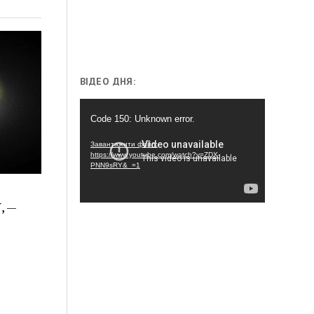
ВІДЕО ДНЯ:
Відеопрогравач
Code 150: Unknown error.
Завантажити файл:
https://www.youtube.com/watch?v=ZDX-
PNN9sRY&_=1
, —