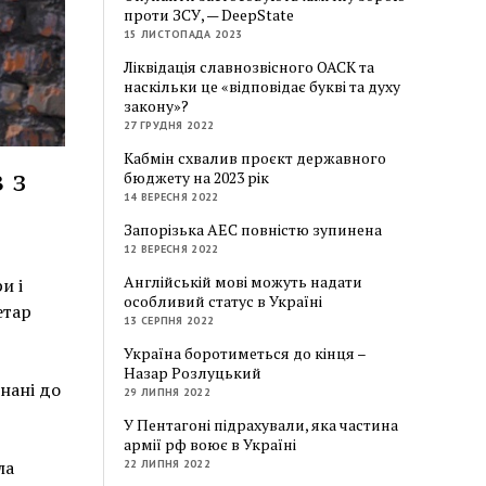
проти ЗСУ, — DeepState
15 ЛИСТОПАДА 2023
Ліквідація славнозвісного ОАСК та
наскільки це «відповідає букві та духу
закону»?
27 ГРУДНЯ 2022
Кабмін схвалив проєкт державного
 з
бюджету на 2023 рік
14 ВЕРЕСНЯ 2022
Запорізька АЕС повністю зупинена
12 ВЕРЕСНЯ 2022
Англійській мові можуть надати
и і
особливий статус в Україні
етар
13 СЕРПНЯ 2022
Україна боротиметься до кінця –
Назар Розлуцький
нані до
29 ЛИПНЯ 2022
У Пентагоні підрахували, яка частина
армії рф воює в Україні
ла
22 ЛИПНЯ 2022