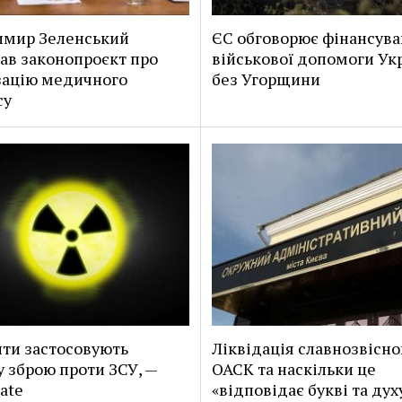
имир Зеленський
ЄС обговорює фінансув
ав законопроєкт про
військової допомоги Укр
зацію медичного
без Угорщини
су
ти застосовують
Ліквідація славнозвісно
у зброю проти ЗСУ, —
ОАСК та наскільки це
ate
«відповідає букві та дух