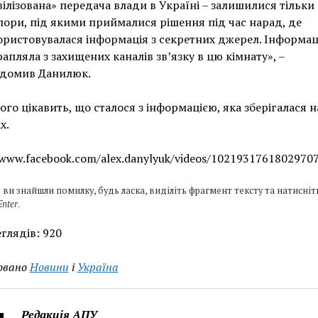
ілізована» передача влади в Україні – залишилися тільки
ори, під якими приймалися рішення під час нарад, де
ористовувалася інформація з секретних джерел. Інформац
апляла з захищених каналів зв’язку в цю кімнату», –
ідомив Данилюк.
ого цікавить, що сталося з інформацією, яка зберігалася н
х.
/www.facebook.com/alex.danylyuk/videos/10219317618029707
 ви знайшли помилку, будь ласка, виділіть фрагмент тексту та натисніт
Enter
.
глядів:
920
овано
Новини
і
Україна
Редакція АПУ