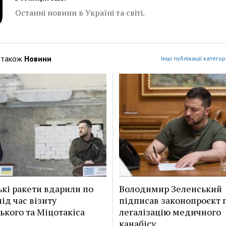
Останні новини в Україні та світі.
 також
Новини
Інші публікації категор
ькі ракети вдарили по
Володимир Зеленський
ід час візиту
підписав законопроєкт 
ького та Міцотакіса
легалізацію медичного
канабісу