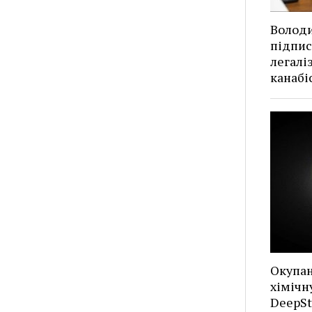
Волод
підпис
легалі
канабі
Окупан
хімічн
DeepSt