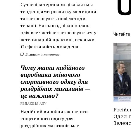
Сучасні ветеринари цікавляться
тенденціями розвитку медицини
та застосовують нові методи
терапії. На сьогодні конопляна
олія все частіше застосовуються у
Читайте
ветеринарній практиці, оскільки
її ефективність доведена...
Залишити коментар
Чому мати надійного
виробника жіночого
спортивного одягу для
роздрібних магазинів —
це важливо?
РЕДАКЦІЯ АПУ
Російс
Надійний виробник жіночого
Одесі п
спортивного одягу для
Зеленс
роздрібних магазинів має