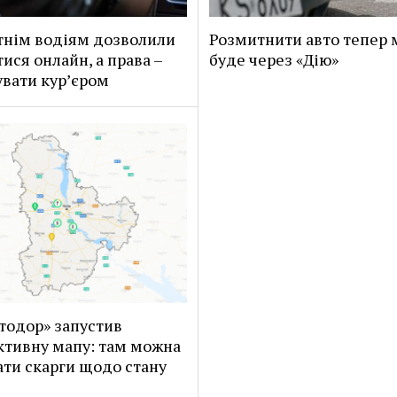
нім водіям дозволили
Розмитнити авто тепер
тися онлайн, а права –
буде через «Дію»
вати кур’єром
тодор» запустив
ктивну мапу: там можна
ти скарги щодо стану