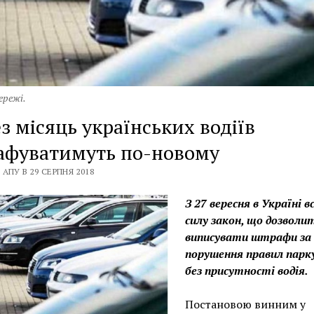
ережі.
з місяць українських водіїв
афуватимуть по-новому
АПУ В 29 СЕРПНЯ 2018
З 27 вересня в Україні в
силу закон, що дозволи
виписувати штрафи за
порушення правил парк
без присутності водія.
Постановою винним у