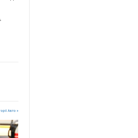
ь
горії Авто »