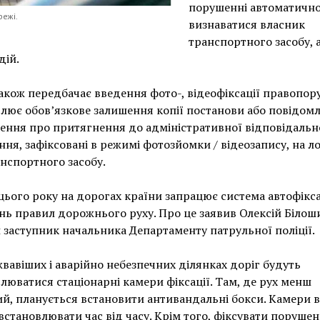
порушенні автоматичн
режі.
визнаватися власник
транспортного засобу, а
дій.
акож передбачає введення фото-, відеофіксації правопор
лює обов’язкове залишення копії постанови або повідом
ення про притягнення до адміністративної відповідально
ня, зафіксовані в режимі фотозйомки / відеозапису, на л
анспортного засобу.
 цього року на дорогах країни запрацює система автофікса
ь правил дорожнього руху. Про це заявив Олексій Білош
заступник начальника Департаменту патрульної поліції.
вавіших і аварійно небезпечних ділянках доріг будуть
люватися стаціонарні камери фіксації. Там, де рух менш
й, планується встановити антивандальні бокси. Камери в
встановлювати час від часу. Крім того, фіксувати поруше