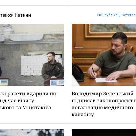
 також
Новини
Інші публікації категор
ькі ракети вдарили по
Володимир Зеленський
ід час візиту
підписав законопроєкт 
ького та Міцотакіса
легалізацію медичного
канабісу