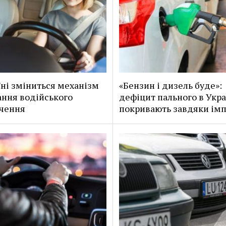
їні зміниться механізм
«Бензин і дизель буде»:
ння водійського
дефіцит пального в Укра
чення
покривають завдяки ім