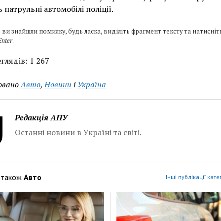
 патрульні автомобілі поліції.
 ви знайшли помилку, будь ласка, виділіть фрагмент тексту та натисніт
Enter
.
глядів:
1 267
овано
Авто
,
Новини
і
Україна
Редакція АПУ
Останні новини в Україні та світі.
 також
Авто
Інші публікації кате