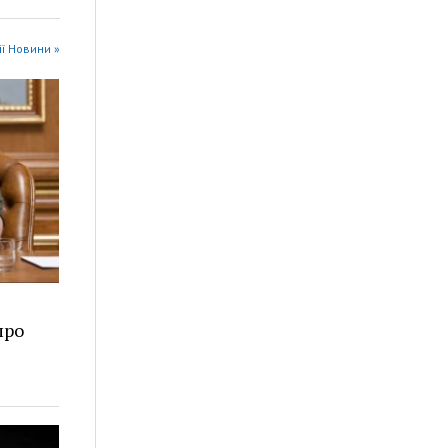
ії Новини »
про