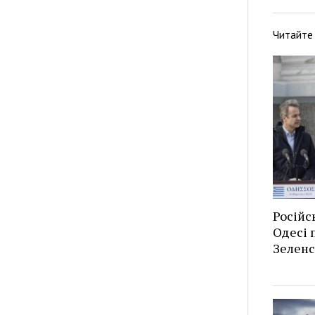
Читайте
Російс
Одесі п
Зеленс