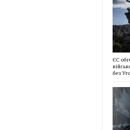
ЄС обг
військ
без У