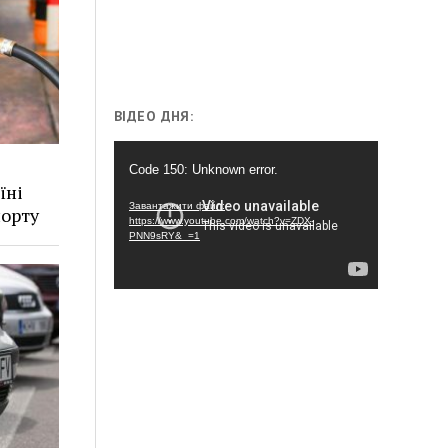
ВІДЕО ДНЯ:
Відеопрогравач
Code 150: Unknown error.
їні
Завантажити файл:
порту
https://www.youtube.com/watch?v=ZDX-
PNN9sRY&_=1