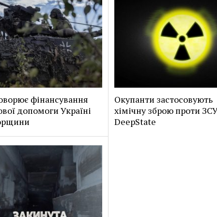
оворює фінансування
Окупанти застосовують
ової допомоги Україні
хімічну зброю проти ЗСУ
горщини
DeepState