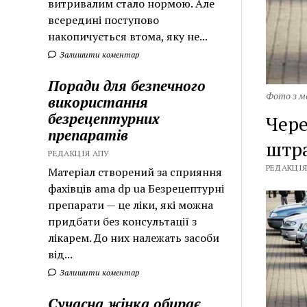
витривалим стало нормою. Але
всередині поступово
накопичується втома, яку не...
Залишити коментар
Поради для безпечного
Фото з м
використання
безрецептурних
Чере
препаратів
штр
РЕДАКЦІЯ АПУ
РЕДАКЦІЯ 
Матеріал створений за сприяння
фахівців ama dp ua Безрецептурні
препарати — це ліки, які можна
придбати без консультації з
лікарем. До них належать засоби
від...
Залишити коментар
Сучасна жінка обирає