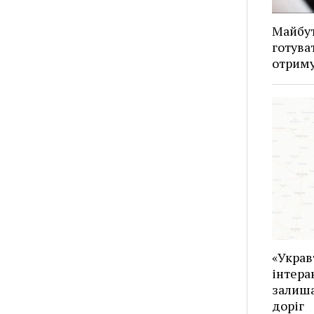
Майбут
готува
отриму
«Украв
інтера
залиша
доріг