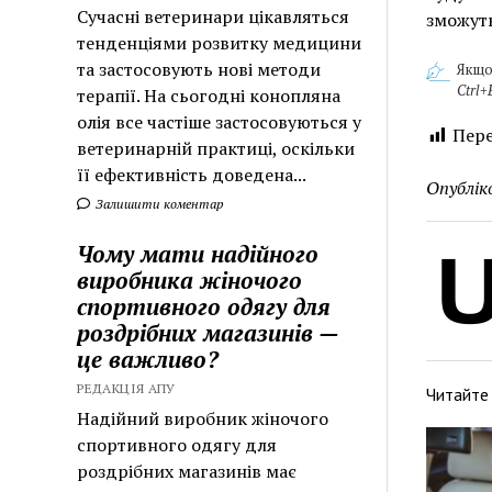
Сучасні ветеринари цікавляться
зможуть
тенденціями розвитку медицини
та застосовують нові методи
Якщо
Ctrl+
терапії. На сьогодні конопляна
олія все частіше застосовуються у
Пере
ветеринарній практиці, оскільки
її ефективність доведена...
Опублік
Залишити коментар
Чому мати надійного
виробника жіночого
спортивного одягу для
роздрібних магазинів —
це важливо?
РЕДАКЦІЯ АПУ
Читайте
Надійний виробник жіночого
спортивного одягу для
роздрібних магазинів має