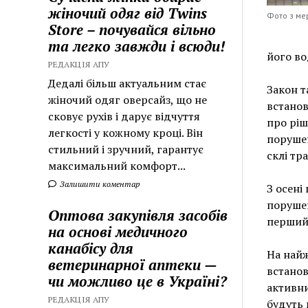
жіночий одяг від Twins
Фото з ме
Store – почувайся вільно
та легко завжди і всюди!
його во
РЕДАКЦІЯ АПУ
Дедалі більш актуальним стає
Закон т
жіночий одяг оверсайз, що не
встанов
сковує рухів і дарує відчуття
про ріш
легкості у кожному кроці. Він
порушен
стильний і зручний, гарантує
склі тр
максимальний комфорт...
Залишити коментар
З осені
порушен
Оптова закупівля засобів
перший 
на основі медичного
канабісу для
На найж
ветеринарної аптеки —
встанов
чи можливо це в Україні?
активни
РЕДАКЦІЯ АПУ
будуть 