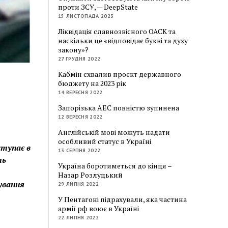
проти ЗСУ, — DeepState
15 ЛИСТОПАДА 2023
Ліквідація славнозвісного ОАСК та
наскільки це «відповідає букві та духу
закону»?
27 ГРУДНЯ 2022
Кабмін схвалив проєкт державного
бюджету на 2023 рік
14 ВЕРЕСНЯ 2022
Запорізька АЕС повністю зупинена
12 ВЕРЕСНЯ 2022
Англійській мові можуть надати
особливий статус в Україні
ступає в
13 СЕРПНЯ 2022
ть
Україна боротиметься до кінця –
Назар Розлуцький
ування
29 ЛИПНЯ 2022
У Пентагоні підрахували, яка частина
армії рф воює в Україні
22 ЛИПНЯ 2022