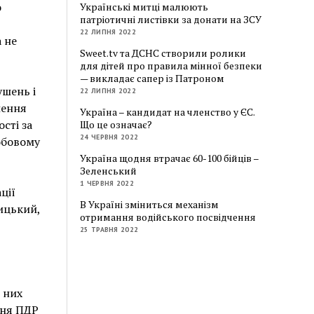
о
Українські митці малюють
патріотичні листівки за донати на ЗСУ
22 ЛИПНЯ 2022
 не
Sweet.tv та ДСНС створили ролики
для дітей про правила мінної безпеки
— викладає сапер із Патроном
ушень і
22 ЛИПНЯ 2022
лення
Україна – кандидат на членство у ЄС.
сті за
Що це означає?
24 ЧЕРВНЯ 2022
обовому
Україна щодня втрачає 60-100 бійців –
Зеленський
1 ЧЕРВНЯ 2022
ції
В Україні зміниться механізм
ицький,
отримання водійського посвідчення
25 ТРАВНЯ 2022
 них
ння ПДР